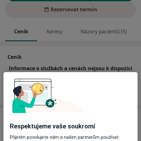
Rezervovat termín
Ceník
Adresy
Názory pacientů (5)
Ceník
Informace o službách a cenách nejsou k dispozici
Tento specialista ještě nepřidával žádné informace o
svých službách.
Adresa
Respektujeme vaše soukromí
Ordinace PL pro dospělé
Přijetím povolujete nám a našim partnerům používat
Třída 9. května 161,
Dačice