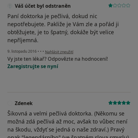
Váš účet byl odstraněn
Paní doktorka je pečlivá, dokud nic
nepotřebujete. Pakliže je Vám zle a pořád ji
obtěžujete, je to špatný, dokáže být velice
nepříjemná.
podle názoru uživatele Váš účet byl odstraněn
9. listopadu 2016
•
•
•
Nahlásit zneužití
Vy jste ten lékař? Odpovězte na hodnocení!
Zaregistrujte se nyní
Zdenek
Z
Šikovná a velmi pečlivá doktorka. (Někomu se
možná zdá pečlivá až moc, avšak to vůbec není
na škodu, vždyť se jedná o naše zdraví.) Pravý
opak "legendárního" (ve špatném slova smyslu)