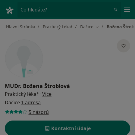
Hla
Co hledáte?
Hlavní Stránka
Praktický Lékař
Dačice
Božena Štrob
Změna města
MUDr.
Božena Štroblová
o specializacích
Praktický lékař
·
Více
Dačice
1 adresa
5 názorů
Kontaktní údaje