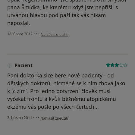
pana Šmídka, ke kterému když jste nepřišli s
urvanou hlavou pod paží tak vás nikam
neposlal.
podle názoru uživatele Zdenek
18. února 2012
•
•
•
Nahlásit zneužití
Pacient
Paní doktorka sice bere nové pacienty - od
dětských doktorů, nicméně se k nim chová jako
k ´cizím´. Pro jedno potvrzení člověk musí
vyčekat frontu a kvůli běžnému atopickému
ekzému vás pošle po všech čertech...
podle názoru uživatele Pacient
3. března 2011
•
•
•
Nahlásit zneužití