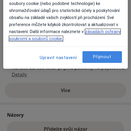
soubory cookie (nebo podobné technologie) ke
shromažďování údajů pro statistické účely a poskytování
Přiblížit mapu
obsahu na základě vašich zvyklostí při procházení. Své
se otevře v nové záložce
preference můžete kdykoli zkontrolovat a aktualizovat v
nastavení. Další informace naleznete v
zásadách ochrany
Dostupnost
Na této adrese online kalendář není aktivní
soukromí a souborů cookie.
Co mám v takové situaci udělat?
Přijmout
Upravit nastavení
Způsoby platby (soukromé návštěvy)
Na teto adrese lékař přijímá pacienty na pojišťovnu
Detaily
Více
o adrese
Názory
Přidejte svůj názor