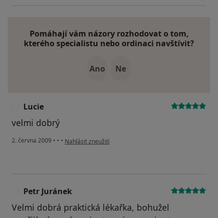
Pomáhají vám názory rozhodovat o tom,
kterého specialistu nebo ordinaci navštívit?
Ano
Ne
Lucie
L
velmi dobrý
podle názoru uživatele Lucie
2. června 2009
•
•
•
Nahlásit zneužití
Petr Juránek
P
Velmi dobrá praktická lékařka, bohužel