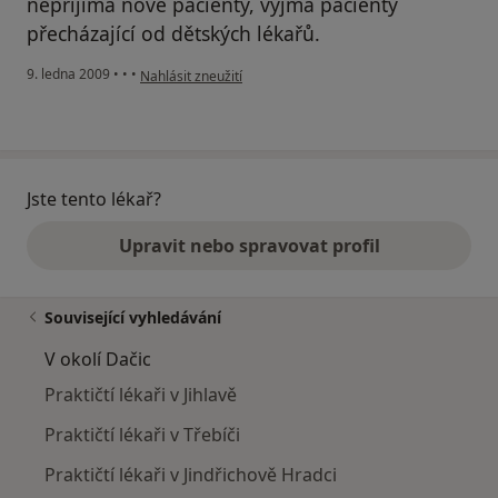
nepřijímá nové pacienty, vyjma pacienty
přecházající od dětských lékařů.
podle názoru uživatele Petr Juránek
9. ledna 2009
•
•
•
Nahlásit zneužití
Jste tento lékař?
Upravit nebo spravovat profil
Související vyhledávání
V okolí Dačic
Praktičtí lékaři v Jihlavě
Praktičtí lékaři v Třebíči
Praktičtí lékaři v Jindřichově Hradci