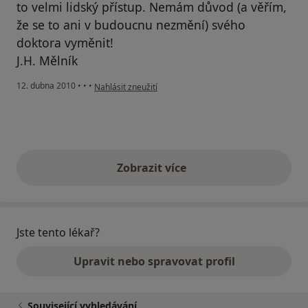
to velmi lidský přístup. Nemám důvod (a věřím,
že se to ani v budoucnu nezmění) svého
doktora vyměnit!
J.H. Mělník
podle názoru uživatele Váš účet byl odstraněn
12. dubna 2010
•
•
•
Nahlásit zneužití
Zobrazit více
výše uvedené názory
Jste tento lékař?
Upravit nebo spravovat profil
Související vyhledávání