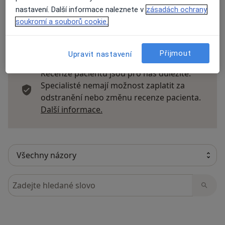
nastavení. Další informace naleznete v
zásadách ochrany
soukromí a souborů cookie.
19 názorů
Přijmout
Upravit nastavení
Recenze pacientů jsou pro nás důležité.
Specialisté nemají možnost zaplatit za
odstranění nebo změnu recenze pacienta.
Další informace o názorech
Další informace.
Hledejte v názorech