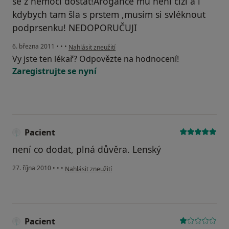
se z nemoci dostat!Arogance mu není cizí a i
kdybych tam šla s prstem ,musím si svléknout
podprsenku! NEDOPORUČUJI
podle názoru uživatele Pacient
6. března 2011
•
•
•
Nahlásit zneužití
Vy jste ten lékař? Odpovězte na hodnocení!
Zaregistrujte se nyní
Pacient
není co dodat, plná důvěra. Lenský
podle názoru uživatele Pacient
27. října 2010
•
•
•
Nahlásit zneužití
Pacient