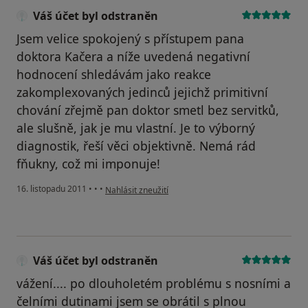
Váš účet byl odstraněn
Jsem velice spokojený s přístupem pana
doktora Kačera a níže uvedená negativní
hodnocení shledávám jako reakce
zakomplexovaných jedinců jejichž primitivní
chování zřejmě pan doktor smetl bez servitků,
ale slušně, jak je mu vlastní. Je to výborný
diagnostik, řeší věci objektivně. Nemá rád
fňukny, což mi imponuje!
podle názoru uživatele Váš účet byl odstraněn
16. listopadu 2011
•
•
•
Nahlásit zneužití
Váš účet byl odstraněn
vážení.... po dlouholetém problému s nosními a
čelními dutinami jsem se obrátil s plnou