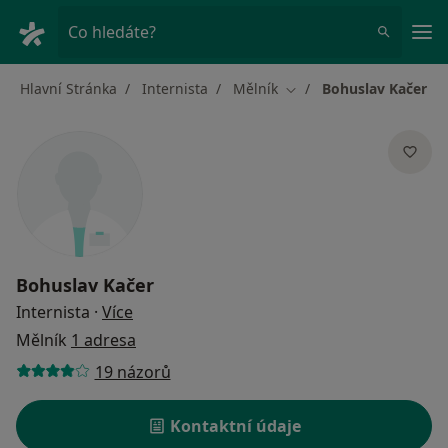
Hla
Co hledáte?
Hlavní Stránka
Internista
Mělník
Bohuslav Kačer
Změna města
Bohuslav Kačer
o specializacích
Internista
·
Více
Mělník
1 adresa
19 názorů
Kontaktní údaje