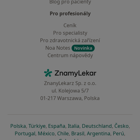
Blog pro pacienty
Pro profesionály
Ceník
Pro specialisty
Pro zdravotnická zařízení
Noa Notes
Novinka
Centrum nápovědy
Kontakt
ZnamyLekar - Hlavní stránka
ZnanyLekarz Sp. z o.o.
ul. Kolejowa 5/7
01-217 Warszawa, Polska
se otevře v nové záložce
se otevře v nové záložce
se otevře v nové záložce
se otevře v nové záložce
se otevře v 
se o
Polska
,
Türkiye
,
España
,
Italia
,
Deutschland
,
Česko
,
se otevře v nové záložce
se otevře v nové záložce
se otevře v nové záložce
se otevře v nové záložc
se otevře v 
se ote
Portugal
,
México
,
Chile
,
Brasil
,
Argentina
,
Perú
,