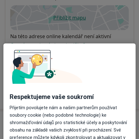
Přiblížit mapu
se otevře v nové záložce
Dostupnost
Na této adrese online kalendář není aktivní
Co mám v takové situaci udělat?
Způsoby platby (soukromé návštěvy)
Na teto adrese lékař přijímá pacienty na pojišťovnu
Detaily
Více
Respektujeme vaše soukromí
o adrese
Přijetím povolujete nám a našim partnerům používat
soubory cookie (nebo podobné technologie) ke
Názory
shromažďování údajů pro statistické účely a poskytování
obsahu na základě vašich zvyklostí při procházení. Své
Přidejte svůj názor
preference můžete kdykoli zkontrolovat a aktualizovat v