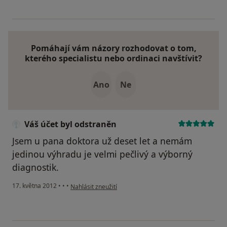
Pomáhají vám názory rozhodovat o tom,
kterého specialistu nebo ordinaci navštívit?
Ano
Ne
Váš účet byl odstraněn
Jsem u pana doktora už deset let a nemám
jedinou výhradu je velmi pečlivý a výborný
diagnostik.
podle názoru uživatele Váš účet byl odstraněn
17. května 2012
•
•
•
Nahlásit zneužití