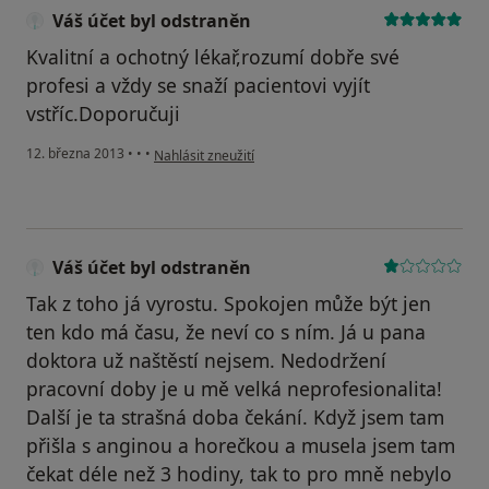
Váš účet byl odstraněn
Kvalitní a ochotný lékař,rozumí dobře své
profesi a vždy se snaží pacientovi vyjít
vstříc.Doporučuji
podle názoru uživatele Váš účet byl odstraněn
12. března 2013
•
•
•
Nahlásit zneužití
Váš účet byl odstraněn
Tak z toho já vyrostu. Spokojen může být jen
ten kdo má času, že neví co s ním. Já u pana
doktora už naštěstí nejsem. Nedodržení
pracovní doby je u mě velká neprofesionalita!
Další je ta strašná doba čekání. Když jsem tam
přišla s anginou a horečkou a musela jsem tam
čekat déle než 3 hodiny, tak to pro mně nebylo