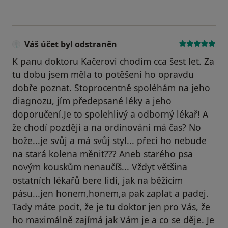
Váš účet byl odstraněn
K panu doktoru Kačerovi chodím cca šest let. Za
tu dobu jsem měla to potěšení ho opravdu
dobře poznat. Stoprocentně spoléhám na jeho
diagnozu, jím předepsané léky a jeho
doporučení.Je to spolehlivý a odborný lékař! A
že chodí později a na ordinování má čas? No
bože...je svůj a má svůj styl... přeci ho nebude
na stará kolena měnit??? Aneb starého psa
novým kouskům nenaučíš... Vždyt většina
ostatních lékařů bere lidi, jak na běžícím
pásu...jen honem,honem,a pak zaplat a padej.
Tady máte pocit, že je tu doktor jen pro Vás, že
ho maximálně zajímá jak Vám je a co se děje. Je