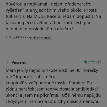
důvěrou a nezklamal - nejem předoperační
vyšetření, ale vyjednáním všeho okolo. Prostě
full servis. Na MUDr. Kačera nedám dopustit. Na
takovou péči si velmi rád počkám, těch pár
minut je to poslední.Plná důvěra !!
podle názoru uživatele Váš účet byl odstraněn
6. října 2011
•
•
•
Nahlásit zneužití
Pacient
Mám jen ty nejhorší zkušenosti! Se 40' horečky
mě "doporučil" ať si něco
koupím!Pravděpodobně myslel Paralen! Po
týdnu horeček jsem teprve dostala antibiotika!
Skončila jsem na plicním!!!!! Už k němu nepůjdu
i když jsem nemocná už druhý měsíc a nemohu