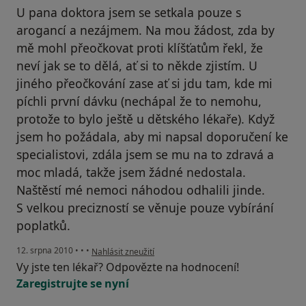
U pana doktora jsem se setkala pouze s
arogancí a nezájmem. Na mou žádost, zda by
mě mohl přeočkovat proti klíšťatům řekl, že
neví jak se to dělá, ať si to někde zjistím. U
jiného přeočkování zase ať si jdu tam, kde mi
píchli první dávku (nechápal že to nemohu,
protože to bylo ještě u dětského lékaře). Když
jsem ho požádala, aby mi napsal doporučení ke
specialistovi, zdála jsem se mu na to zdravá a
moc mladá, takže jsem žádné nedostala.
Naštěstí mé nemoci náhodou odhalili jinde.
S velkou precizností se věnuje pouze vybírání
poplatků.
podle názoru uživatele Pacient
12. srpna 2010
•
•
•
Nahlásit zneužití
Vy jste ten lékař? Odpovězte na hodnocení!
Zaregistrujte se nyní