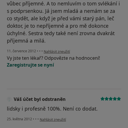
vůbec příjemné. A to nemluvím o tom svlékání i
s podprsenkou. Já jsem mladá a nemám se za
co stydět, ale když je před vámi starý pán, leč
doktor, je to nepříjemné a pro mě dokonce
úchylné. Sestra tedy také není zrovna dvakrát
příjemná a milá.
podle názoru uživatele Váš účet byl odstraněn
11. července 2012
•
•
•
Nahlásit zneužití
Vy jste ten lékař? Odpovězte na hodnocení!
Zaregistrujte se nyní
Váš účet byl odstraněn
lidsky i profesně 100%. Není co dodat.
podle názoru uživatele Váš účet byl odstraněn
25. května 2012
•
•
•
Nahlásit zneužití