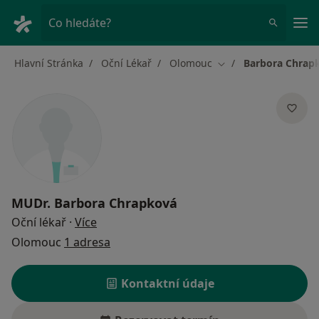
Hla
Co hledáte?
Hlavní Stránka
Oční Lékař
Olomouc
Barbora Chrap
Změna města
MUDr.
Barbora Chrapková
o specializacích
Oční lékař
·
Více
Olomouc
1 adresa
Kontaktní údaje