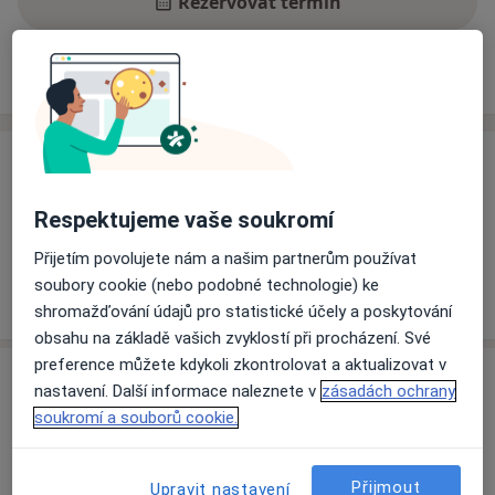
Rezervovat termín
Ceník
Adresy
Názory pacientů
Ceník
Informace o službách a cenách nejsou k dispozici
Respektujeme vaše soukromí
Tento specialista ještě nepřidával žádné informace o
Přijetím povolujete nám a našim partnerům používat
svých službách.
soubory cookie (nebo podobné technologie) ke
shromažďování údajů pro statistické účely a poskytování
obsahu na základě vašich zvyklostí při procházení. Své
preference můžete kdykoli zkontrolovat a aktualizovat v
Adresa
nastavení. Další informace naleznete v
zásadách ochrany
soukromí a souborů cookie.
oční klinika fakultní nemocnice Olomouc
Fakultní nemocnice Olomouc, oční klinika,
Olomouc
779 00
Přijmout
Upravit nastavení