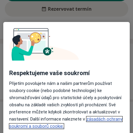
Rezervovat termín
Ceník
Adresy
Názory pacientů (1)
Ceník
Informace o službách a cenách nejsou k dispozici
Tento specialista ještě nepřidával žádné informace o
Respektujeme vaše soukromí
svých službách.
Přijetím povolujete nám a našim partnerům používat
soubory cookie (nebo podobné technologie) ke
shromažďování údajů pro statistické účely a poskytování
obsahu na základě vašich zvyklostí při procházení. Své
Adresa
preference můžete kdykoli zkontrolovat a aktualizovat v
nastavení. Další informace naleznete v
zásadách ochrany
Praktický lékař pro dospělé
soukromí a souborů cookie.
Podbrdská 269,
Příbram
261 01