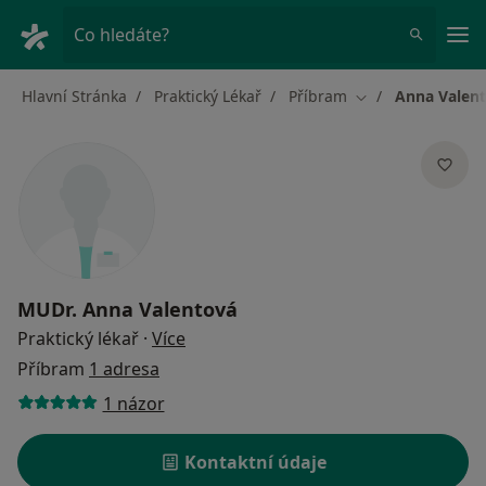
Hla
Co hledáte?
Hlavní Stránka
Praktický Lékař
Příbram
Anna Valen
Změna města
MUDr.
Anna Valentová
o specializacích
Praktický lékař
·
Více
Příbram
1 adresa
1 názor
Kontaktní údaje