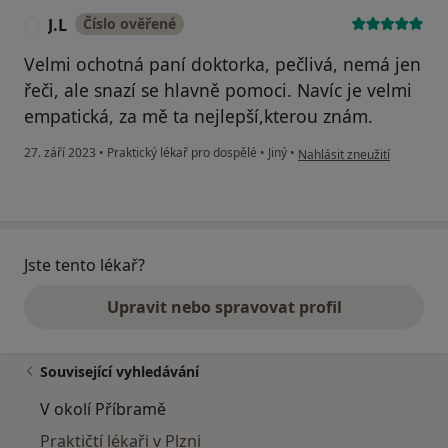
J.L
Číslo ověřené
J
Velmi ochotná paní doktorka, pečlivá, nemá jen
řeči, ale snazí se hlavně pomoci. Navíc je velmi
empatická, za mě ta nejlepší,kterou znám.
podle názoru uživatele J.L
27. září 2023
•
Praktický lékař pro dospělé
•
Jiný
•
Nahlásit zneužití
Jste tento lékař?
Upravit nebo spravovat profil
Související vyhledávání
V okolí Příbramě
Praktičtí lékaři v Plzni