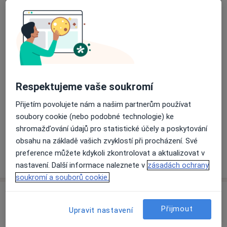
Přiblížit mapu
se otevře v nové záložce
Dostupnost
Na této adrese online kalendář není aktivní
Co mám v takové situaci udělat?
Respektujeme vaše soukromí
Způsoby platby (soukromé návštěvy)
Přijetím povolujete nám a našim partnerům používat
Na teto adrese lékař přijímá pacienty na pojišťovnu
soubory cookie (nebo podobné technologie) ke
Detaily
shromažďování údajů pro statistické účely a poskytování
obsahu na základě vašich zvyklostí při procházení. Své
preference můžete kdykoli zkontrolovat a aktualizovat v
Více
o adrese
nastavení. Další informace naleznete v
zásadách ochrany
soukromí a souborů cookie.
Názory
Přijmout
Upravit nastavení
Přidejte svůj názor