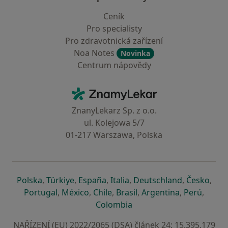
Ceník
Pro specialisty
Pro zdravotnická zařízení
Noa Notes
Novinka
Centrum nápovědy
Kontakt
ZnamyLekar - Hlavní stránka
ZnanyLekarz Sp. z o.o.
ul. Kolejowa 5/7
01-217 Warszawa, Polska
se otevře v nové záložce
se otevře v nové záložce
se otevře v nové záložce
se otevře v nové záložce
se otevře v 
se o
Polska
,
Türkiye
,
España
,
Italia
,
Deutschland
,
Česko
,
se otevře v nové záložce
se otevře v nové záložce
se otevře v nové záložce
se otevře v nové záložc
se otevře v 
se ote
Portugal
,
México
,
Chile
,
Brasil
,
Argentina
,
Perú
,
se otevře v nové záložce
Colombia
NAŘÍZENÍ (EU) 2022/2065 (DSA) článek 24: 15.395.179