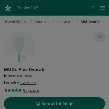
Hla
Co hledáte?
Hlavní Stránka
Internista
Letovice
Aleš Dvořák
Změna města
MUDr.
Aleš Dvořák
o specializacích
Internista
·
Více
Letovice
1 adresa
9 názorů
Kontaktní údaje