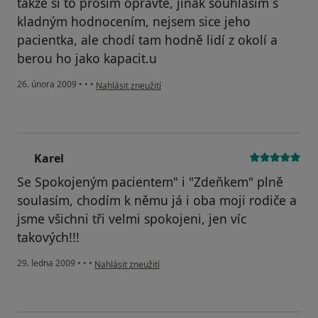
takže si to prosím opravte, jinak souhlasím s
kladným hodnocením, nejsem sice jeho
pacientka, ale chodí tam hodně lidí z okolí a
berou ho jako kapacit.u
podle názoru uživatele Pacient
26. února 2009
•
•
•
Nahlásit zneužití
Karel
K
Se Spokojeným pacientem" i "Zdeňkem" plně
soulasím, chodím k němu já i oba moji rodiče a
jsme všichni tři velmi spokojeni, jen víc
takových!!!
podle názoru uživatele Karel
29. ledna 2009
•
•
•
Nahlásit zneužití