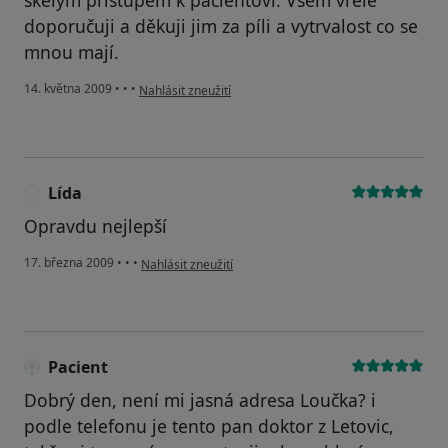
skělým přístupem k pacientovi. Všem vřele
doporučuji a děkuji jim za píli a vytrvalost co se
mnou mají.
podle názoru uživatele Franišek
14. května 2009
•
•
•
Nahlásit zneužití
Lída
L
Opravdu nejlepší
podle názoru uživatele Lída
17. března 2009
•
•
•
Nahlásit zneužití
Pacient
Dobrý den, není mi jasná adresa Loučka? i
podle telefonu je tento pan doktor z Letovic,