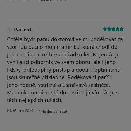
Pacient
Chtěla bych panu doktorovi velmi poděkovat za
vzornou péči o moji maminku, která chodí do
jeho ordinace už hezkou řádku let. Nejen že je
vynikající odborník ve svém oboru, ale i jeho
lidský, ohleduplný přístup a dodání optimismu
jsou skutečně příkladné. Poděkování patří i
jeho hodné, vstřícné a usměvavé sestřičce.
Maminka na ně nedá dopustit a já vím, že je v
těch nejlepších rukách.
podle názoru uživatele Pacient
24. března 2010
•
•
•
Nahlásit zneužití