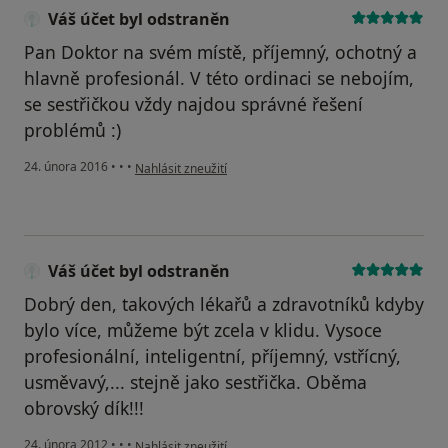
Váš účet byl odstraněn
Pan Doktor na svém místě, příjemný, ochotný a
hlavně profesionál. V této ordinaci se nebojím,
se sestřičkou vždy najdou správné řešení
problémů :)
podle názoru uživatele Váš účet byl odstraněn
24. února 2016
•
•
•
Nahlásit zneužití
Váš účet byl odstraněn
Dobrý den, takových lékařů a zdravotníků kdyby
bylo více, můžeme být zcela v klidu. Vysoce
profesionální, inteligentní, příjemný, vstřícný,
usměvavý,... stejně jako sestřička. Oběma
obrovský dík!!!
podle názoru uživatele Váš účet byl odstraněn
24. února 2012
•
•
•
Nahlásit zneužití