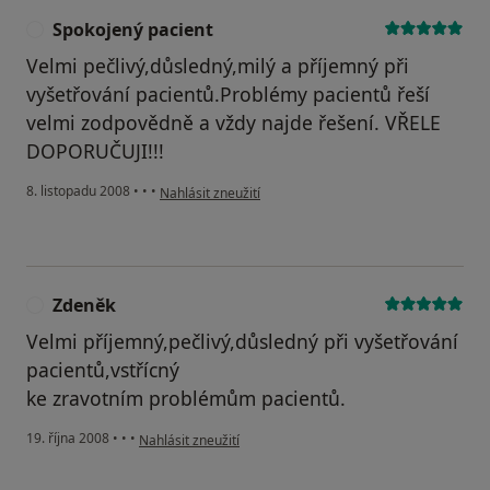
Spokojený pacient
S
Velmi pečlivý,důsledný,milý a příjemný při
vyšetřování pacientů.Problémy pacientů řeší
velmi zodpovědně a vždy najde řešení. VŘELE
DOPORUČUJI!!!
podle názoru uživatele Spokojený pacient
8. listopadu 2008
•
•
•
Nahlásit zneužití
Zdeněk
Z
Velmi příjemný,pečlivý,důsledný při vyšetřování
pacientů,vstřícný
ke zravotním problémům pacientů.
podle názoru uživatele Zdeněk
19. října 2008
•
•
•
Nahlásit zneužití