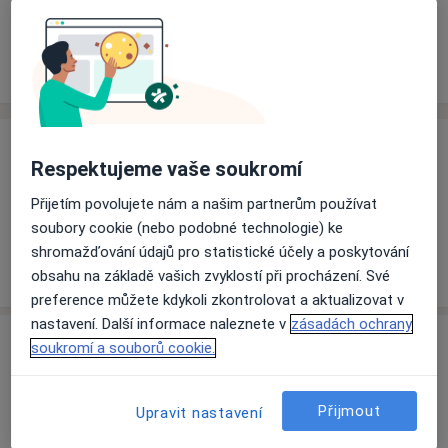
Rezervovat termín
Ceník
Adresy
Názory pacientů
Ceník
Respektujeme vaše soukromí
Informace o službách a cenách nejsou k dispozici
Přijetím povolujete nám a našim partnerům používat
Tento specialista ještě nepřidával žádné informace o
soubory cookie (nebo podobné technologie) ke
svých službách.
shromažďování údajů pro statistické účely a poskytování
obsahu na základě vašich zvyklostí při procházení. Své
preference můžete kdykoli zkontrolovat a aktualizovat v
nastavení. Další informace naleznete v
zásadách ochrany
Adresa
soukromí a souborů cookie.
Ordinace
Přijmout
Upravit nastavení
Purkyňova 36,
Vyškov
682 17