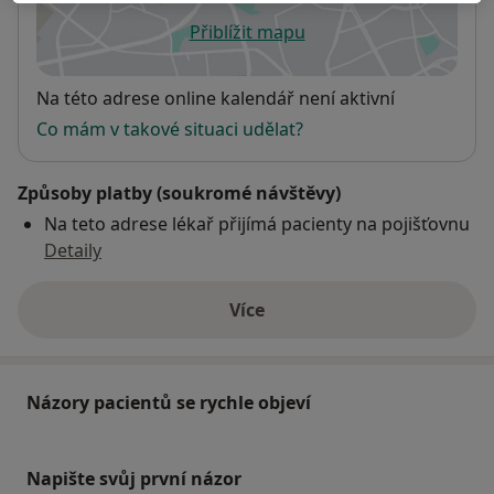
Přiblížit mapu
se otevře v nové záložce
Dostupnost
Na této adrese online kalendář není aktivní
Co mám v takové situaci udělat?
Způsoby platby (soukromé návštěvy)
Na teto adrese lékař přijímá pacienty na pojišťovnu
Detaily
Více
o adrese
Názory pacientů se rychle objeví
Napište svůj první názor