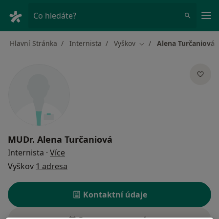
Hla
Co hledáte?
Hlavní Stránka
Internista
Vyškov
Alena Turčaniová
Změna města
MUDr.
Alena Turčaniová
o specializacích
Internista
·
Více
Vyškov
1 adresa
Kontaktní údaje