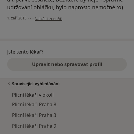
udržování obláčku, bylo naprosto nemožné :o)
podle názoru uživatele Váš účet byl odstraněn
1. září 2013
•
•
•
Nahlásit zneužití
Jste tento lékař?
Upravit nebo spravovat profil
Související vyhledávání
Plicní lékaři v okolí
Plicní lékaři Praha 8
Plicní lékaři Praha 3
Plicní lékaři Praha 9