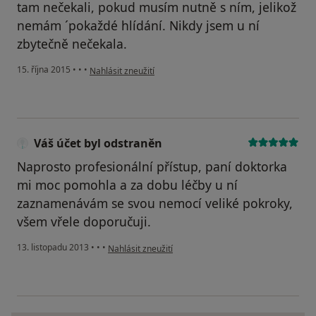
tam nečekali, pokud musím nutně s ním, jelikož
nemám ´pokaždé hlídání. Nikdy jsem u ní
zbytečně nečekala.
podle názoru uživatele Váš účet byl odstraněn
15. října 2015
•
•
•
Nahlásit zneužití
Váš účet byl odstraněn
Naprosto profesionální přístup, paní doktorka
mi moc pomohla a za dobu léčby u ní
zaznamenávám se svou nemocí veliké pokroky,
všem vřele doporučuji.
podle názoru uživatele Váš účet byl odstraněn
13. listopadu 2013
•
•
•
Nahlásit zneužití