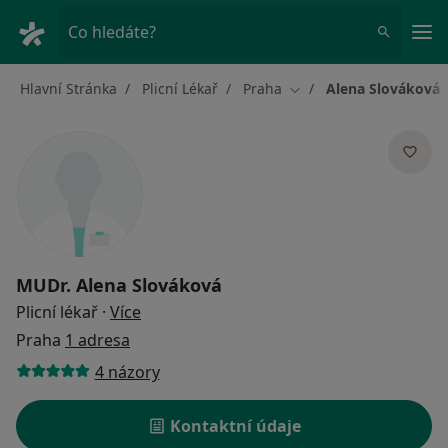
Hla
Co hledáte?
Hlavní Stránka
Plicní Lékař
Praha
Alena Slováková
Změna města
MUDr.
Alena Slováková
o specializacích
Plicní lékař
·
Více
Praha
1 adresa
4 názory
Kontaktní údaje