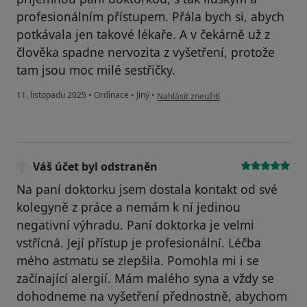
profesionálním přístupem. Přála bych si, abych
potkávala jen takové lékaře. A v čekárně už z
člověka spadne nervozita z vyšetření, protože
tam jsou moc milé sestřičky.
podle názoru uživatele Jitka M.
11. listopadu 2025
•
Ordinace
•
Jiný
•
Nahlásit zneužití
Váš účet byl odstraněn
Na paní doktorku jsem dostala kontakt od své
kolegyně z práce a nemám k ní jedinou
negativní výhradu. Paní doktorka je velmi
vstřícná. Její přístup je profesionální. Léčba
mého astmatu se zlepšila. Pomohla mi i se
začínající alergií. Mám malého syna a vždy se
dohodneme na vyšetření přednostně, abychom