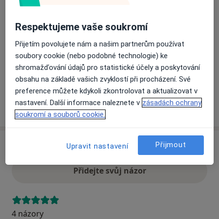
Respektujeme vaše soukromí
Přiblížit mapu
se otevře v nové záložce
Přijetím povolujete nám a našim partnerům používat
Dostupnost
soubory cookie (nebo podobné technologie) ke
Na této adrese online kalendář není aktivní
shromažďování údajů pro statistické účely a poskytování
Co mám v takové situaci udělat?
obsahu na základě vašich zvyklostí při procházení. Své
preference můžete kdykoli zkontrolovat a aktualizovat v
nastavení. Další informace naleznete v
zásadách ochrany
Více
o adrese
soukromí a souborů cookie.
Přijmout
Upravit nastavení
Názory
Přidejte svůj názor
4 názory