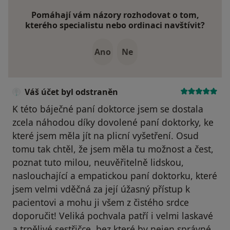
Pomáhají vám názory rozhodovat o tom,
kterého specialistu nebo ordinaci navštívit?
Ano
Ne
Váš účet byl odstraněn
K této báječné paní doktorce jsem se dostala
zcela náhodou díky dovolené paní doktorky, ke
které jsem měla jít na plicní vyšetření. Osud
tomu tak chtěl, že jsem měla tu možnost a čest,
poznat tuto milou, neuvěřitelně lidskou,
naslouchající a empatickou paní doktorku, které
jsem velmi vděčná za její úžasný přístup k
pacientovi a mohu ji všem z čistého srdce
doporučit! Veliká pochvala patří i velmi laskavé
a trpělivé sestřičce, bez které by nejen správné