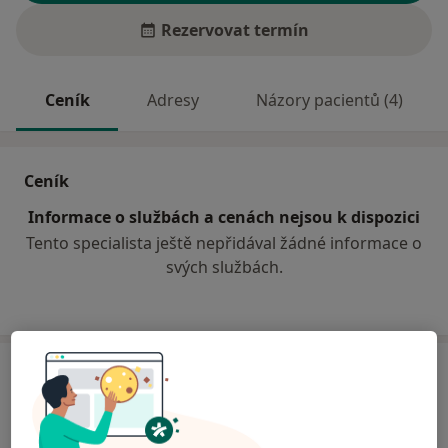
Rezervovat termín
Ceník
Adresy
Názory pacientů (4)
Ceník
Informace o službách a cenách nejsou k dispozici
Tento specialista ještě nepřidával žádné informace o
svých službách.
Adresa
Ordinace
I.TRN klinika VFN a 1.LF UK,
Praha
120 00