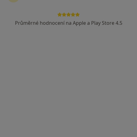
Průměrné hodnocení na Apple a Play Store 4.5
MUDr. Jindřich Pohl
·
Více
Plicní lékař, Pediatr
14 názorů
Ke Kurtům 383, Praha
•
Mapa
Praktický lékař pro děti a dorost
Očkování
150 Kč
Tento specialista nenabízí online rezervaci termínu na této adrese.
Rezervovat termín