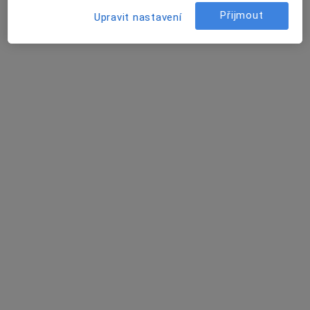
Přijmout
2 názory
Upravit nastavení
Na slupi, 448/6, Praha
•
Mapa
Pneumologie sv. Alžběty Na Slupi
Tento specialista nenabízí online rezervaci termínu na této adrese.
Rezervovat termín
MUDr. Pavlína Kopecká
·
Více
Plicní lékař
2 názory