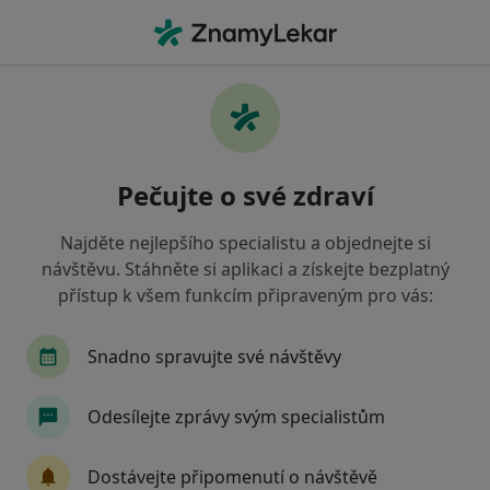
Hla
Plicní Lékař • Praha-Kunratice, Praha, hl město Praha
Filtry
Mapa
Plicní lékař, Praha-Kunratice, Praha
Pečujte o své zdraví
Jak řadíme výsledky vyhledávání?
Najděte nejlepšího specialistu a objednejte si
návštěvu. Stáhněte si aplikaci a získejte bezplatný
Jakou pojišťovnu máte?
přístup k všem funkcím připraveným pro vás:
Všeobecná zdravotní pojišťovna
Zdravotní poj
Snadno spravujte své návštěvy
Odesílejte zprávy svým specialistům
Dostávejte připomenutí o návštěvě