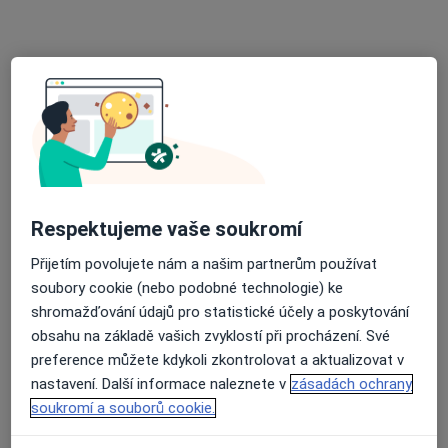
Nemocnice sv. Alžběty Na Slupi
·
Více
Plicní lékař, Alergolog, Gastroenterolog
Na Slupi 448/6,
•
Mapa
Nemocnice sv. Alžběty Na Slupi
Tato klinika nemá specialisty s dostupnými termíny v online kalendáři
Zobrazit profil
Respektujeme vaše soukromí
Přijetím povolujete nám a našim partnerům používat
soubory cookie (nebo podobné technologie) ke
shromažďování údajů pro statistické účely a poskytování
obsahu na základě vašich zvyklostí při procházení. Své
preference můžete kdykoli zkontrolovat a aktualizovat v
nastavení. Další informace naleznete v
zásadách ochrany
soukromí a souborů cookie.
MUDr. Kateřina Jelínková
·
Více
Plicní lékař