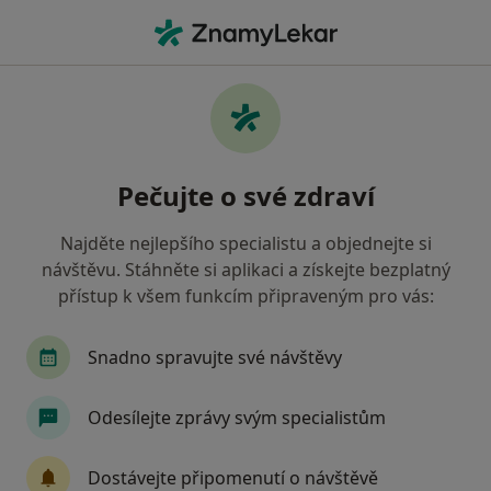
Hla
Plicní Lékař • Praha 3, Praha, hl město Praha
Filtry
Mapa
Plicní lékař, Praha 3, Praha
Pečujte o své zdraví
Jak řadíme výsledky vyhledávání?
Najděte nejlepšího specialistu a objednejte si
návštěvu. Stáhněte si aplikaci a získejte bezplatný
Jakou pojišťovnu máte?
přístup k všem funkcím připraveným pro vás:
Všeobecná zdravotní pojišťovna
Zdravotní poj
Snadno spravujte své návštěvy
Odesílejte zprávy svým specialistům
Dostávejte připomenutí o návštěvě