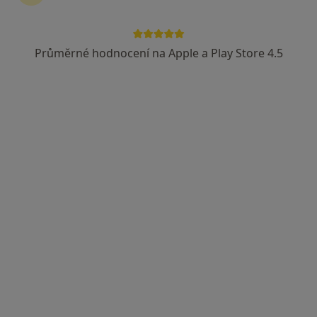
Průměrné hodnocení na Apple a Play Store 4.5
MUDr. Bc. Petr Zůna
·
Více
Plicní lékař
Mazurská 484/2, Praha
•
Mapa
Plicní ambulance Mazurská
Tento specialista nenabízí online rezervaci termínu na této adrese.
Rezervovat termín