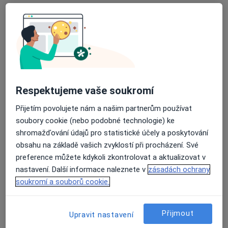
MUDr. Martin Trefný
·
Více
Plicní lékař
4 názory
Hostinského 1536/7, Praha
•
Mapa
Plicní ambulance, spánková laboratoř s.r.o.
Tento specialista nenabízí online rezervaci termínu na této adrese.
Respektujeme vaše soukromí
Rezervovat termín
Přijetím povolujete nám a našim partnerům používat
soubory cookie (nebo podobné technologie) ke
shromažďování údajů pro statistické účely a poskytování
obsahu na základě vašich zvyklostí při procházení. Své
preference můžete kdykoli zkontrolovat a aktualizovat v
nastavení. Další informace naleznete v
zásadách ochrany
soukromí a souborů cookie.
Nemocnice sv. Alžběty Na Slupi
Přijmout
Upravit nastavení
·
Více
Plicní lékař, Alergolog, Gastroenterolog