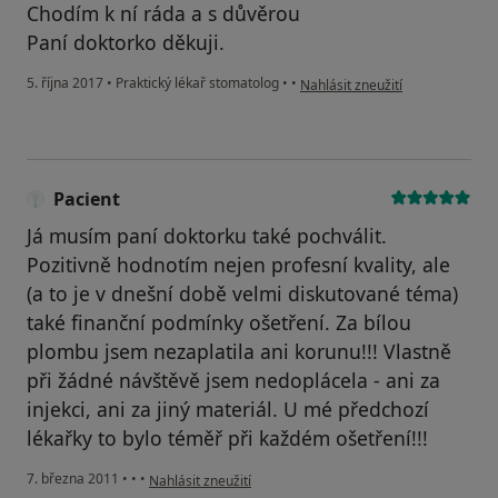
Chodím k ní ráda a s důvěrou
Paní doktorko děkuji.
podle názoru uživatele Váš účet
5. října 2017
•
Praktický lékař stomatolog
•
•
Nahlásit zneužití
Pacient
Já musím paní doktorku také pochválit.
Pozitivně hodnotím nejen profesní kvality, ale
(a to je v dnešní době velmi diskutované téma)
také finanční podmínky ošetření. Za bílou
plombu jsem nezaplatila ani korunu!!! Vlastně
při žádné návštěvě jsem nedoplácela - ani za
injekci, ani za jiný materiál. U mé předchozí
lékařky to bylo téměř při každém ošetření!!!
podle názoru uživatele Pacient
7. března 2011
•
•
•
Nahlásit zneužití