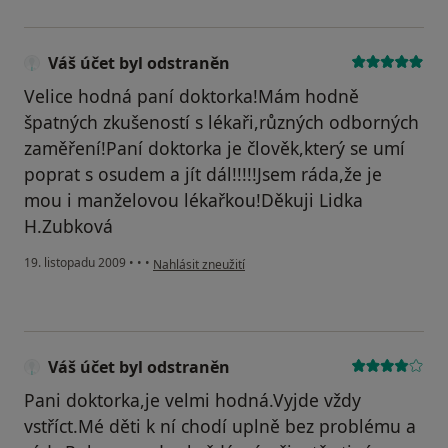
Váš účet byl odstraněn
Velice hodná paní doktorka!Mám hodně
špatných zkušeností s lékaři,různých odborných
zaměření!Paní doktorka je člověk,který se umí
poprat s osudem a jít dál!!!!!Jsem ráda,že je
mou i manželovou lékařkou!Děkuji Lidka
H.Zubková
podle názoru uživatele Váš účet byl odstraněn
19. listopadu 2009
•
•
•
Nahlásit zneužití
Váš účet byl odstraněn
Pani doktorka,je velmi hodná.Vyjde vždy
vstříct.Mé děti k ní chodí uplně bez problému a