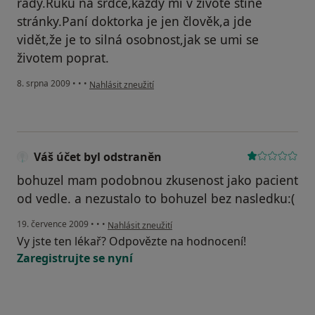
rády.Ruku na srdce,každý mí v životě stiné
stránky.Paní doktorka je jen člověk,a jde
vidět,že je to silná osobnost,jak se umi se
životem poprat.
podle názoru uživatele Váš účet byl odstraněn
8. srpna 2009
•
•
•
Nahlásit zneužití
Váš účet byl odstraněn
bohuzel mam podobnou zkusenost jako pacient
od vedle. a nezustalo to bohuzel bez nasledku:(
podle názoru uživatele Váš účet byl odstraněn
19. července 2009
•
•
•
Nahlásit zneužití
Vy jste ten lékař? Odpovězte na hodnocení!
Zaregistrujte se nyní