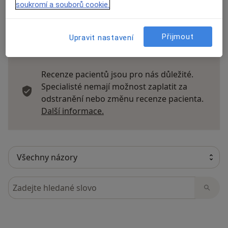
soukromí a souborů cookie.
Přijmout
Upravit nastavení
10 názorů
Recenze pacientů jsou pro nás důležité.
Specialisté nemají možnost zaplatit za
odstranění nebo změnu recenze pacienta.
Další informace o názorech
Další informace.
Hledejte v názorech