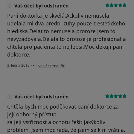
Váš účet byl odstraněn
Pani doktorka je skvělá.Ackoliv nemusela
udelala mi dva predni zuby pouze z estetickeho
hlediska.Delat to nemusela proroze jsem to
nevyzadovala.Delala to protoze je profesional a
chtela pro pacienta to nejlepsi.Moc dekuji pani
doktorce.
podle názoru uživatele Váš účet byl odstraněn
3. ledna 2018
•
•
•
Nahlásit zneužití
Váš účet byl odstraněn
Chtěla bych moc poděkovat paní doktorce za
její odborný přístup,
za její vstřícnost a ochotu řešit jakýkoliv
problém. Jsem moc ráda, že jsem se k ní vrátila.