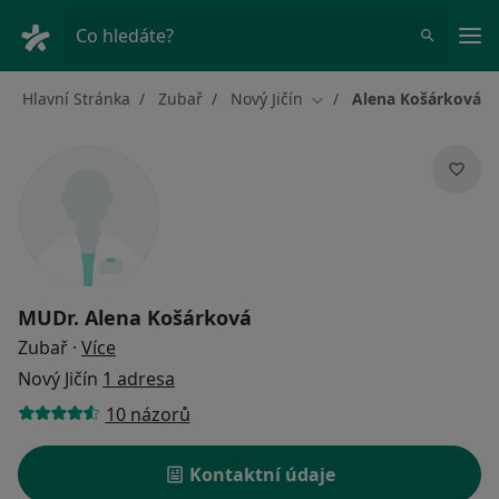
Hla
Co hledáte?
Hlavní Stránka
Zubař
Nový Jičín
Alena Košárková
Změna města
MUDr.
Alena Košárková
o specializacích
Zubař
·
Více
Nový Jičín
1 adresa
10 názorů
Kontaktní údaje