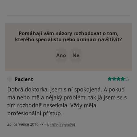
Pomáhají vám názory rozhodovat o tom,
kterého specialistu nebo ordinaci navštívit?
Ano
Ne
Pacient
Dobrá doktorka, jsem s ní spokojená. A pokud
má nebo měla nějaký problém, tak já jsem se s
tím rozhodně nesetkala. Vždy měla
profesionální přístup.
podle názoru uživatele Pacient
20. července 2010
•
•
•
Nahlásit zneužití