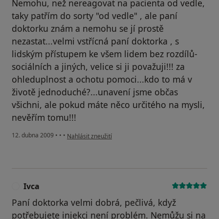
Nemohu, než nereagovat na pacienta od vedle,
taky patřím do sorty "od vedle" , ale paní
doktorku znám a nemohu se jí prostě
nezastat...velmi vstřícná paní doktorka , s
lidským přístupem ke všem lidem bez rozdílů-
sociálních a jiných, velice si ji považuji!!! za
ohleduplnost a ochotu pomoci...kdo to má v
životě jednoduché?...unavení jsme občas
všichni, ale pokud máte něco určitého na mysli,
nevěřím tomu!!!
podle názoru uživatele příliš zúčastněná
12. dubna 2009
•
•
•
Nahlásit zneužití
Ivca
I
Paní doktorka velmi dobrá, pečlivá, když
potřebujete injekci není problém. Nemůžu si na