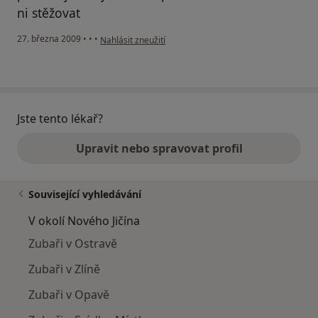
ni stěžovat
podle názoru uživatele Ivca
27. března 2009
•
•
•
Nahlásit zneužití
Jste tento lékař?
Upravit nebo spravovat profil
Související vyhledávání
V okolí Nového Jičína
Zubaři v Ostravě
Zubaři v Zlíně
Zubaři v Opavě