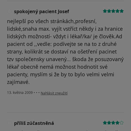
spokojený pacient Josef
S
nejlepší po všech stránkách,profesní,
lidské,snaha max. vyjít vstříct někdy i za hranice
lidských možností- vždyt i lékař/ka/ je člověk.Ad
pacient od ,,vedle: podívejte se na to z druhé
strany, kolikrát se dostaví na ošetření pacinet
tzv společensky unavený... škoda že posuzovaný
lékař obecně nemá možnost hodnotit své
pacienty, myslím si že by to bylo velmi velmi
zajímavé.
podle názoru uživatele spokojený pacient Josef
13. května 2009
•
•
•
Nahlásit zneužití
příliš zúčastněná
P