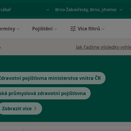
ace, nemoc nebo příjmení
Město nebo region
ermíny
Pojištění
Více filtrů
o
Jak řadíme výsledky vyhl
Zdravotní pojišťovna ministerstva vnitra ČR
ská průmyslová zdravotní pojišťovna
Zobrazit více