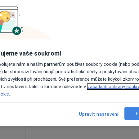
Dnes
Zítra
Ne
Po
7 Srpen
8 Srpen
9 Srpen
10 Srpe
Online rezervace termínu není k dispozic
Rezervovat termín
ujeme vaše soukromí
ovolujete nám a našim partnerům používat soubory cookie (nebo po
e) ke shromažďování údajů pro statistické účely a poskytování obs
ich zvyklostí při procházení. Své preference můžete kdykoli zkontro
Dnes
Zítra
Ne
Po
t v nastavení. Další informace naleznete v
zásadách ochrany soukr
7 Srpen
8 Srpen
9 Srpen
10 Srpe
okie.
Online rezervace termínu není k dispozic
P
Upravit nastavení
Rezervovat termín