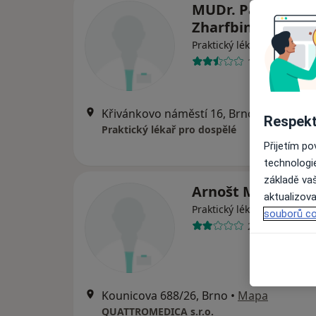
MUDr. Pavlína
Zharfbinová
Praktický lékař
11 názorů
Křivánkovo náměstí 16, Brno
•
Mapa
Respekt
Praktický lékař pro dospělé
Přijetím p
technologi
základě vaš
Arnošt Mazal
aktualizova
Praktický lékař, Internista
souborů co
2 názory
Kounicova 688/26, Brno
•
Mapa
QUATTROMEDICA s.r.o.