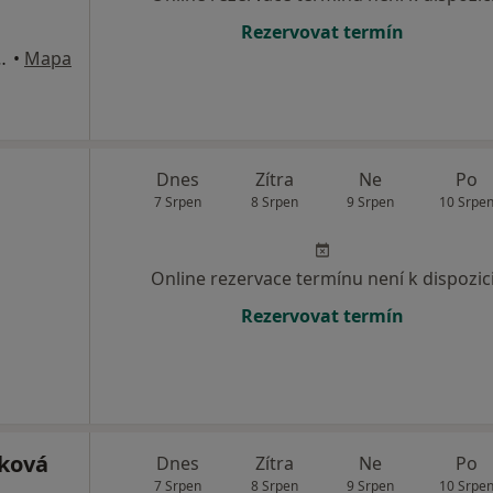
Rezervovat termín
, Veverská Bítýška
•
Mapa
Dnes
Zítra
Ne
Po
7 Srpen
8 Srpen
9 Srpen
10 Srpe
Online rezervace termínu není k dispozic
Rezervovat termín
áková
Dnes
Zítra
Ne
Po
7 Srpen
8 Srpen
9 Srpen
10 Srpe