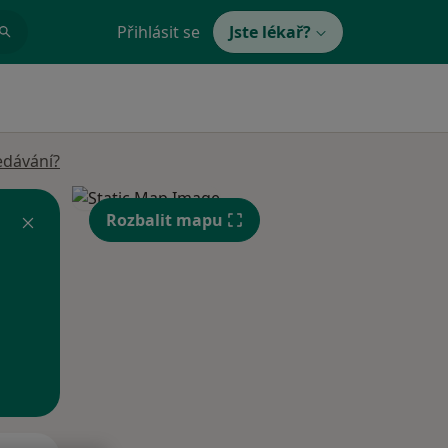
Přihlásit se
Jste lékař?
edávání?
Rozbalit mapu