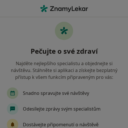
Hla
Pediatr • Vizovice, zlínský
Filtry
Mapa
Pediatr Vizovice
Pečujte o své zdraví
Jak řadíme výsledky vyhledávání?
Najděte nejlepšího specialistu a objednejte si
návštěvu. Stáhněte si aplikaci a získejte bezplatný
Jakou pojišťovnu máte?
přístup k všem funkcím připraveným pro vás:
Zdravotní pojišťovna ministerstva vnitra ČR
V
Snadno spravujte své návštěvy
Odesílejte zprávy svým specialistům
Dostávejte připomenutí o návštěvě