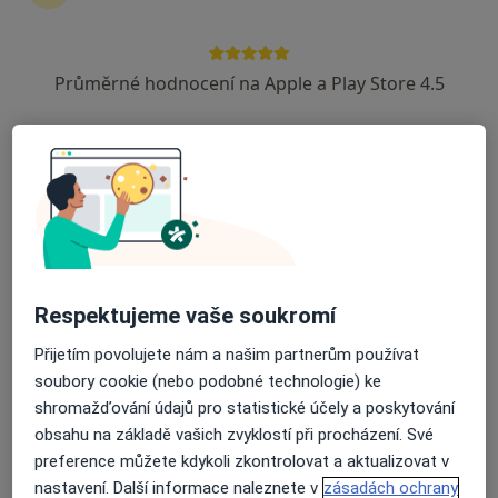
Průměrné hodnocení na Apple a Play Store 4.5
Lukáš Hanzelka
Ostatní
4 názory
Štefaniková 7/826, Nový Jičín
•
Mapa
Stomatologická laboratoř
Tento specialista nenabízí online rezervaci termínu na této adrese.
Rezervovat termín
Respektujeme vaše soukromí
Přijetím povolujete nám a našim partnerům používat
soubory cookie (nebo podobné technologie) ke
shromažďování údajů pro statistické účely a poskytování
obsahu na základě vašich zvyklostí při procházení. Své
preference můžete kdykoli zkontrolovat a aktualizovat v
nastavení. Další informace naleznete v
zásadách ochrany