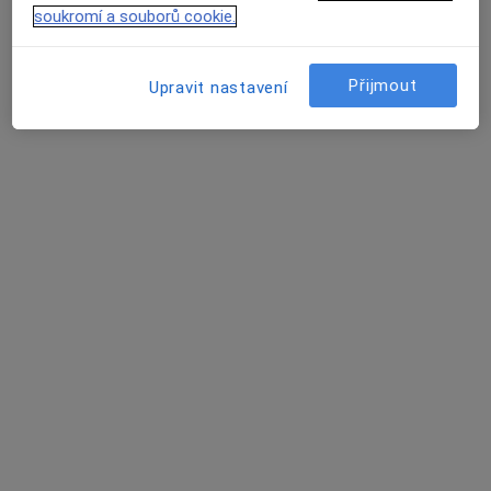
soukromí a souborů cookie.
MUDr. Vlasta Faltýnková
Ostatní, Diagnostik
Přijmout
Upravit nastavení
U Nemocnice 980, Valašské Meziříčí
•
Mapa
Nemocnice Valašské Meziříčí a.s.
Tento specialista nenabízí online rezervaci termínu na této adrese.
Rezervovat termín
MUDr. Ondřej Kalita