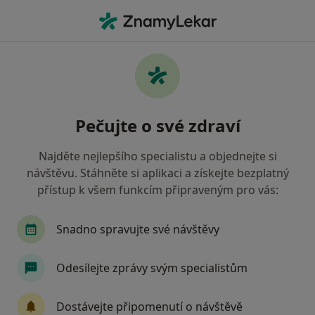
Hla
Ostatní • Valašské Meziříčí, zlínský
Filtry
Mapa
Ostatní Valašské Meziříčí
Pečujte o své zdraví
Jak řadíme výsledky vyhledávání?
Najděte nejlepšího specialistu a objednejte si
návštěvu. Stáhněte si aplikaci a získejte bezplatný
Jakou pojišťovnu máte?
přístup k všem funkcím připraveným pro vás:
Vojenská zdravotní pojišťovna ČR
Revírní bra
Snadno spravujte své návštěvy
Odesílejte zprávy svým specialistům
Dostávejte připomenutí o návštěvě