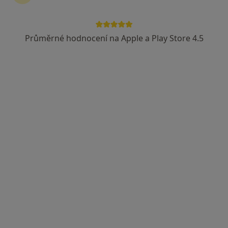
Průměrné hodnocení na Apple a Play Store 4.5
MDDr. Aisha Sadueva
Zubař
Šustova 1930/2, Praha
•
Mapa
MedidentClinic,s.r.o
Zubní vyšetření
Cena nebyla přidána
Tento specialista nenabízí online rezervaci termínu na této adrese.
Rezervovat termín