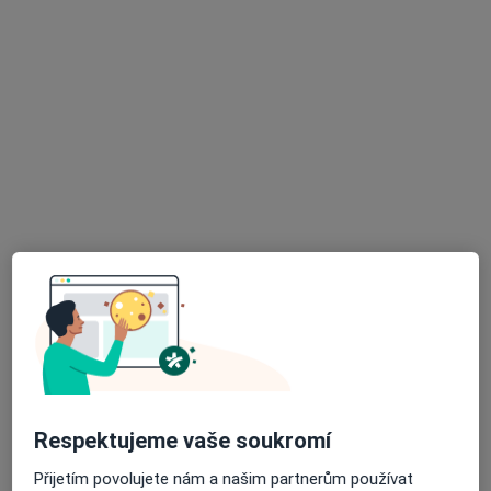
Dr. Volodymyr Kachmar
·
Více
Zubař
194 názorů
Šustova 1930/2, Praha
•
Mapa
NovaStom s.r.o.
Zubní vyšetření
Hrazeno pojišťovnou
Tento specialista nenabízí online rezervaci termínu na této adrese.
Rezervovat termín
Respektujeme vaše soukromí
Přijetím povolujete nám a našim partnerům používat