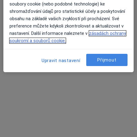
soubory cookie (nebo podobné technologie) ke
shromažďování údajů pro statistické účely a poskytování
MUDr. Antonín Dědič
obsahu na základě vašich zvyklostí při procházení. Své
·
Více
Zubař
preference můžete kdykoli zkontrolovat a aktualizovat v
4 názory
nastavení. Další informace naleznete v
zásadách ochrany
Korunky. Můstky.Náhrady celkově, částečné.
soukromí a souborů cookie.
Léčení kořenovych kanálků.
Vyplní fotopolimerni, skloionomerni,AMG
Přijmout
Upravit nastavení
Adresa 1
Adresa 2
Opatovská 1763/11, Praha
•
Mapa
Medidentclinic,s.r.o
Zubní vyšetření
Cena nebyla přidána
Tento specialista nenabízí online rezervaci termínu na této adrese.
Rezervovat termín