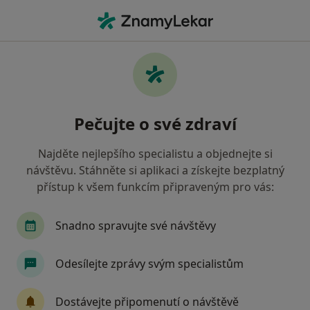
Hla
Zubní Vyšetření • Jesenice, středočeský
Filtry
• 1
Mapa
Zubní vyšetření Jesenice
Pečujte o své zdraví
Jak řadíme výsledky vyhledávání?
Najděte nejlepšího specialistu a objednejte si
návštěvu. Stáhněte si aplikaci a získejte bezplatný
Jakého specialistu hledáte?
přístup k všem funkcím připraveným pro vás:
Zubař
Dentální hygienistka, hygienista
L
Snadno spravujte své návštěvy
Odesílejte zprávy svým specialistům
Dostávejte připomenutí o návštěvě