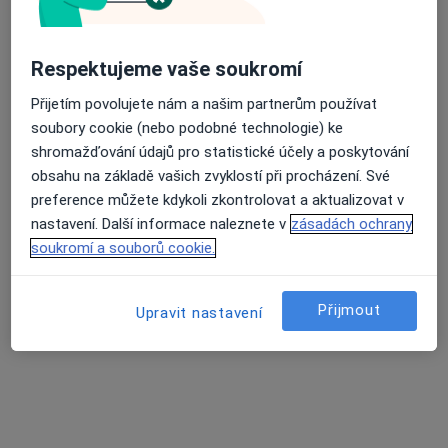
Respektujeme vaše soukromí
Mgr. David Hönig
Psycholog, Psychoterapeut
Přijetím povolujete nám a našim partnerům používat
24 názorů
soubory cookie (nebo podobné technologie) ke
shromažďování údajů pro statistické účely a poskytování
Adresa
Online
obsahu na základě vašich zvyklostí při procházení. Své
preference můžete kdykoli zkontrolovat a aktualizovat v
nastavení. Další informace naleznete v
zásadách ochrany
Příkop 8, Brno
•
Mapa
soukromí a souborů cookie.
objednanihonig@gmail.com
Individuální psychoterapie
1 400 Kč
Přijmout
Upravit nastavení
Tento specialista nenabízí online rezervaci termínu na této adrese.
Rezervovat termín