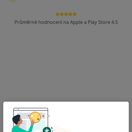
Průměrné hodnocení na Apple a Play Store 4.5
Mgr. Zuzana Šuláková
·
Více
Psychoterapeut, Psycholog
8 názorů
Jarní 664/4, Troubsko
•
Mapa
Mgr. Zuzana Šuláková
Individuální psychoterapie
1 000 Kč
Tento specialista nenabízí online rezervaci termínu na této adrese.
Rezervovat termín