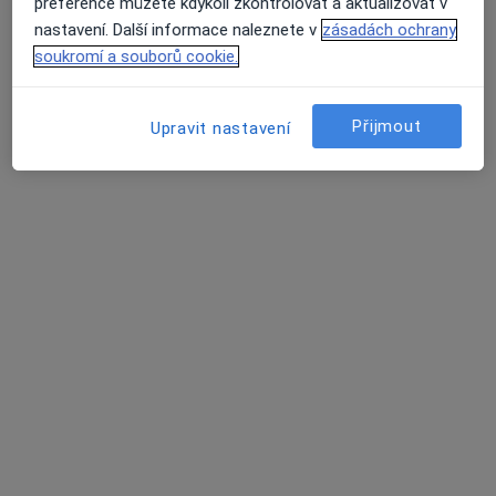
preference můžete kdykoli zkontrolovat a aktualizovat v
nastavení. Další informace naleznete v
zásadách ochrany
soukromí a souborů cookie.
Přijmout
Upravit nastavení
URO MEDICO
Gynekolog, Urolog
59 názorů
Wilsonova 301/10, Praha
•
Mapa
URO MEDICO
Základní vyšetření
Více
MUDr. Květoslav
MUDr. Viktor Vik,
MUDr. MUDr. Michael
Novák, FEBU
Ph.D.
Nekula