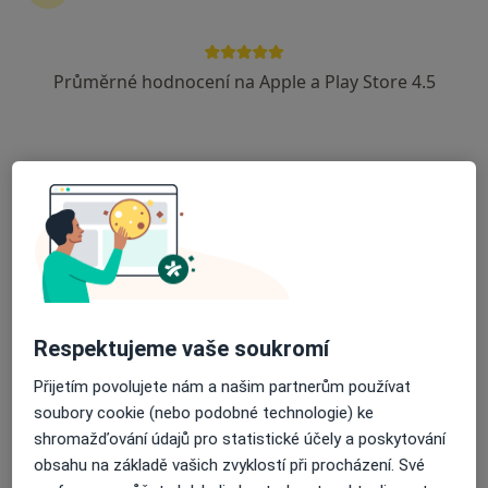
Průměrné hodnocení na Apple a Play Store 4.5
MUDr. Květoslav Novák, FEBU
·
Více
Urolog
10 názorů
Adresa 1
Adresa 2
Wilsonova 301/10, Praha
•
Mapa
URO MEDICO
Biopsie prostaty
od 3 000 kč
Respektujeme vaše soukromí
Tento specialista nenabízí online rezervaci termínu na této adrese.
Přijetím povolujete nám a našim partnerům používat
Rezervovat termín
soubory cookie (nebo podobné technologie) ke
shromažďování údajů pro statistické účely a poskytování
obsahu na základě vašich zvyklostí při procházení. Své