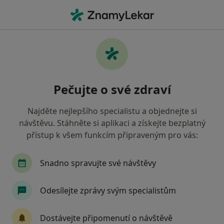
Hla
Hypospadie • Praha, hl město Praha
Filtry
• 1
Mapa
Hypospadie Praha
Pečujte o své zdraví
Jak řadíme výsledky vyhledávání?
Najděte nejlepšího specialistu a objednejte si
návštěvu. Stáhněte si aplikaci a získejte bezplatný
Jakého specialistu hledáte?
přístup k všem funkcím připraveným pro vás:
Urolog
Chirurg
Gynekolog
Neurolog
Snadno spravujte své návštěvy
Odesílejte zprávy svým specialistům
Dostávejte připomenutí o návštěvě