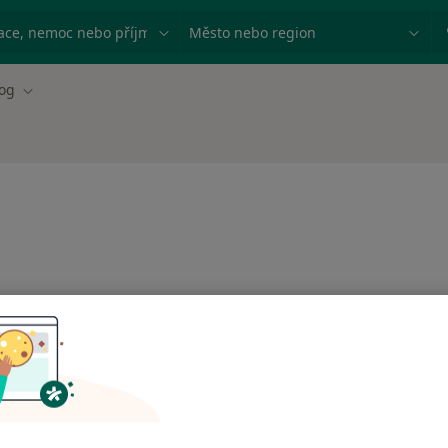
ace, nemoc nebo příjmení
Město nebo region
og
Změna města