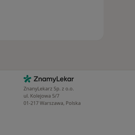
Kontakt
ZnamyLekar - Hlavní stránka
ZnanyLekarz Sp. z o.o.
ul. Kolejowa 5/7
01-217 Warszawa, Polska