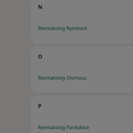
N
Revmatolog Nymburk
O
Revmatolog Olomouc
P
Revmatolog Pardubice