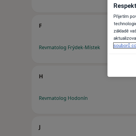
Respekt
Přijetím p
technologi
F
základě vaš
aktualizova
souborů co
Revmatolog Frýdek-Místek
H
Revmatolog Hodonín
J