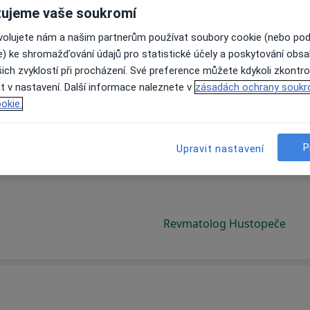
ujeme vaše soukromí
ovolujete nám a našim partnerům používat soubory cookie (nebo po
e) ke shromažďování údajů pro statistické účely a poskytování obs
ich zvyklostí při procházení. Své preference můžete kdykoli zkontro
t v nastavení. Další informace naleznete v
zásadách ochrany soukr
okie.
P
Upravit nastavení
Revmatolog Hustopeče