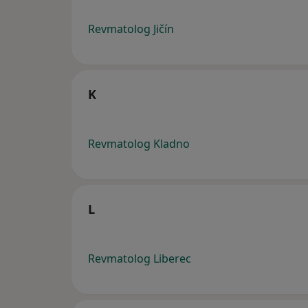
Revmatolog Jičín
K
Revmatolog Kladno
L
Revmatolog Liberec