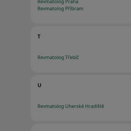
Revmatolog Praha
Revmatolog Příbram
T
Revmatolog Třebíč
U
Revmatolog Uherské Hradiště