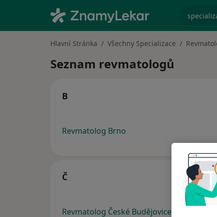
specializ
Hlavní Stránka
Všechny Specializace
Revmatol
Seznam revmatologů
B
Revmatolog Brno
Č
Revmatolog České Budějovice