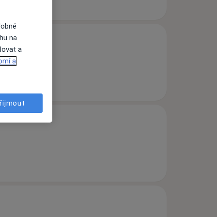
dobné
ahu na
lovat a
omí a
řijmout