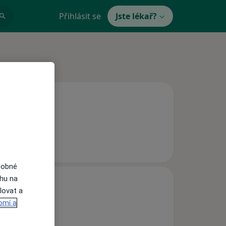
Přihlásit se
Jste lékař?
dobné
ahu na
lovat a
omí a