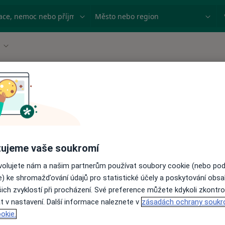
ace, nemoc nebo příjmení
Město nebo region
Změna města
ujeme vaše soukromí
ovolujete nám a našim partnerům používat soubory cookie (nebo po
e) ke shromažďování údajů pro statistické účely a poskytování obs
ich zvyklostí při procházení. Své preference můžete kdykoli zkontro
t v nastavení. Další informace naleznete v
zásadách ochrany soukr
okie.