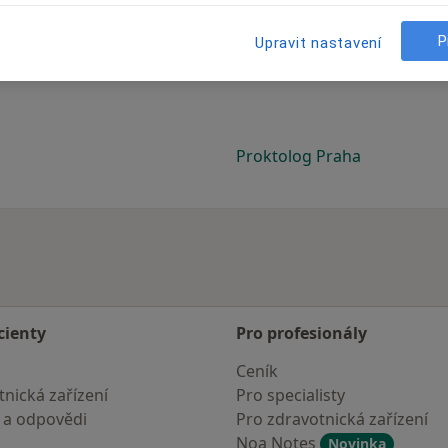
P
Upravit nastavení
Proktolog Praha
cienty
Pro profesionály
Ceník
nická zařízení
Pro specialisty
 a odpovědi
Pro zdravotnická zařízení
Noa Notes
Novinka