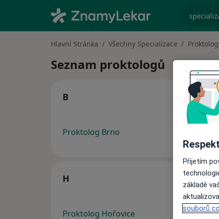
specializ
Hlavní Stránka
Všechny Specializace
Proktolog
Seznam proktologů
B
Proktolog Brno
Respekt
Přijetím p
technologi
H
základě vaš
aktualizova
souborů co
Proktolog Hořovice