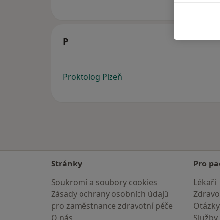
P
Proktolog Plzeň
Stránky
Pro pa
Soukromí a soubory cookies
Lékaři
Zásady ochrany osobních údajů
Zdravot
pro zaměstnance zdravotní péče
Otázky
O nás
Služby