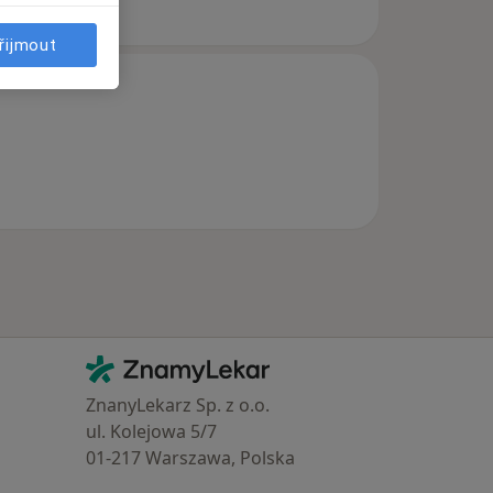
řijmout
Kontakt
ZnamyLekar - Hlavní stránka
ZnanyLekarz Sp. z o.o.
ul. Kolejowa 5/7
01-217 Warszawa, Polska