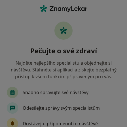
Hla
Internista • Vimperk, jihočeský
Filtry
• 1
Mapa
Doporučení internisté s Oborová zdravotní
Pečujte o své zdraví
pojišťovna Vimperk
Jak řadíme výsledky vyhledávání?
Najděte nejlepšího specialistu a objednejte si
návštěvu. Stáhněte si aplikaci a získejte bezplatný
přístup k všem funkcím připraveným pro vás:
Snadno spravujte své návštěvy
Odesílejte zprávy svým specialistům
MUDr. Jan Nýdl
Dostávejte připomenutí o návštěvě
Internista, Praktický lékař