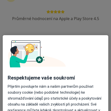
10 názorů
č.d. 180, Čestice
•
Mapa
Průměrné hodnocení na Apple a Play Store 4.5
Ordinace prakt. lékaře pro dospělé
Tento specialista nenabízí online rezervaci termínu na této adrese.
Rezervovat termín
Respektujeme vaše soukromí
Přijetím povolujete nám a našim partnerům používat
soubory cookie (nebo podobné technologie) ke
MUDr. Pavla Holíková
shromažďování údajů pro statistické účely a poskytování
Internista
obsahu na základě vašich zvyklostí při procházení. Své
4 názory
preference můžete kdykoli zkontrolovat a aktualizovat v