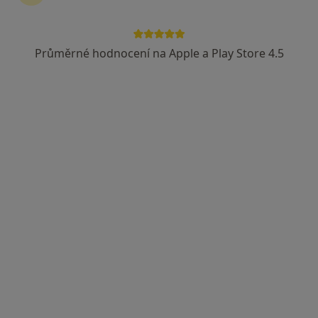
Průměrné hodnocení na Apple a Play Store 4.5
PhDr., Mgr. et Mgr. et Mgr.. Jan Beer, MBA
·
Více
Dětský psycholog, Psychoterapeut, Psycholog
14 názorů
Mánesova 1080/3, Praha
•
Mapa
Psychoterapie JABEC
Psychologické poradenství
1 199 Kč
Tento specialista nenabízí online rezervaci termínu na této adrese.
Rezervovat termín