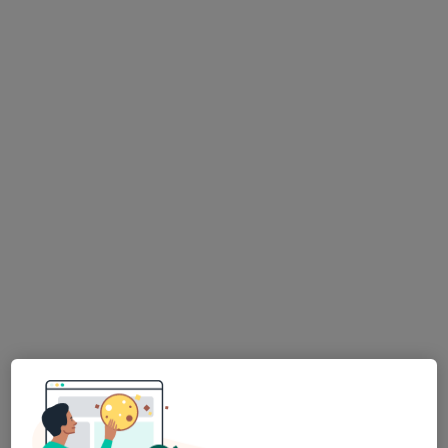
Jiří Kysilka
·
Více
Dětský psycholog, Terapeut
26 názorů
Adresa 1
Adresa 2
Plzeňská 950/127, Praha
•
Mapa
Adresa
Psychologické poradenství
1 800 Kč
Tento specialista nenabízí online rezervaci termínu na této adrese.
Rezervovat termín