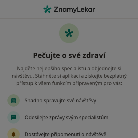
Hla
Dětský Psycholog • Praha 6, Praha, hl město Praha
Filtry
Mapa
Dětský psycholog, Praha 6, Praha
Pečujte o své zdraví
Jak řadíme výsledky vyhledávání?
Najděte nejlepšího specialistu a objednejte si
návštěvu. Stáhněte si aplikaci a získejte bezplatný
Jakou pojišťovnu máte?
přístup k všem funkcím připraveným pro vás:
Zdravotní pojišťovna ministerstva vnitra ČR
O
Snadno spravujte své návštěvy
Odesílejte zprávy svým specialistům
Dostávejte připomenutí o návštěvě