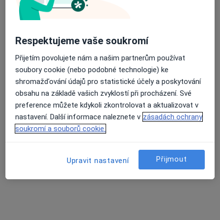
Respektujeme vaše soukromí
Přijetím povolujete nám a našim partnerům používat
soubory cookie (nebo podobné technologie) ke
Mgr. Martin Zajíc
shromažďování údajů pro statistické účely a poskytování
·
Více
Dětský psycholog, Psycholog, Psychoterapeut
obsahu na základě vašich zvyklostí při procházení. Své
71 názorů
preference můžete kdykoli zkontrolovat a aktualizovat v
nastavení. Další informace naleznete v
zásadách ochrany
Thámova 7, Praha
•
Mapa
soukromí a souborů cookie.
Psychologická poradna Bez-tíže
Psychologické konzultace
1 400 Kč
Přijmout
Upravit nastavení
Tento specialista nenabízí online rezervaci termínu na této adrese.
Rezervovat termín