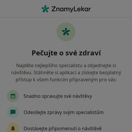
Hla
Dětský Psycholog • Praha 4, Praha, hl město Praha
Filtry
Mapa
Dětský psycholog, Praha 4, Praha
Pečujte o své zdraví
Jak řadíme výsledky vyhledávání?
Najděte nejlepšího specialistu a objednejte si
návštěvu. Stáhněte si aplikaci a získejte bezplatný
Jakou pojišťovnu máte?
přístup k všem funkcím připraveným pro vás:
Zdravotní pojišťovna ministerstva vnitra ČR
O
Snadno spravujte své návštěvy
Odesílejte zprávy svým specialistům
Dostávejte připomenutí o návštěvě