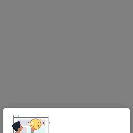
PhDr. Petr Beroušek
·
Více
Dětský psycholog, Psycholog, Psychoterapeut
145 názorů
Adresa
Online
Donovalská 2222/31 Chodov, Praha 415 areál Domova pro seniory; parkoviště zdarma, MHD - Metro C - Háje (Opatov, Chodov) BUS 170,177,181,197 - st. Donovalská - odtud pěšky asi 3 min., Praha
•
Mapa
Psychologická poradna a dispenzář - PhDr. Petr Beroušek; datová schránka: 7ddc3xu
Krizová intervence
1 500 Kč
Tento specialista nenabízí online rezervaci termínu na této adrese.
Rezervovat termín