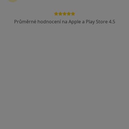
Průměrné hodnocení na Apple a Play Store 4.5
PhDr., Mgr. et Mgr. et Mgr.. Jan Beer, MBA
·
Více
Dětský psycholog, Psychoterapeut, Psycholog
14 názorů
Mánesova 1080/3, Praha
•
Mapa
Psychoterapie JABEC
Psychologické poradenství
1 199 Kč
Tento specialista nenabízí online rezervaci termínu na této adrese.
Rezervovat termín