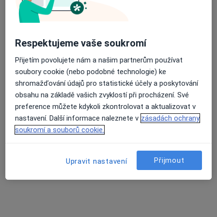
Respektujeme vaše soukromí
Přijetím povolujete nám a našim partnerům používat
soubory cookie (nebo podobné technologie) ke
Mgr. Martin Zajíc
shromažďování údajů pro statistické účely a poskytování
·
Více
Dětský psycholog, Psycholog, Psychoterapeut
obsahu na základě vašich zvyklostí při procházení. Své
71 názorů
preference můžete kdykoli zkontrolovat a aktualizovat v
nastavení. Další informace naleznete v
zásadách ochrany
Thámova 7, Praha
•
Mapa
soukromí a souborů cookie.
Psychologická poradna Bez-tíže
Psychologické konzultace
1 400 Kč
Přijmout
Upravit nastavení
Tento specialista nenabízí online rezervaci termínu na této adrese.
Rezervovat termín