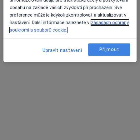
obsahu na základě vašich zvyklostí při procházení. Své
preference můžete kdykoli zkontrolovat a aktualizovat v
nastavení. Další informace naleznete v
zásadách ochrany
soukromí a souborů cookie.
Přijmout
PhDr. Tomáš Kleisner
Upravit nastavení
·
Více
Dětský psycholog, Psycholog, Psychoterapeut
144 názorů
Pod pekárnami 10, Praha
•
Mapa
Tomáš Kleisner
Psychologické konzultace
1 500 Kč
Tento specialista nenabízí online rezervaci termínu na této adrese.
Rezervovat termín