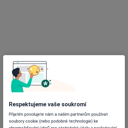
PhDr. Petr Beroušek
·
Více
Dětský psycholog, Psycholog, Psychoterapeut
145 názorů
Adresa
Online
Donovalská 2222/31 Chodov, Praha 415 areál Domova pro seniory; parkoviště zdarma, MHD - Metro C - Háje (Opatov, Chodov) BUS 170,177,181,197 - st. Donovalská - odtud pěšky asi 3 min., Praha
•
Mapa
Psychologická poradna a dispenzář - PhDr. Petr Beroušek; datová schránka: 7ddc3xu
Krizová intervence
1 500 Kč
Tento specialista nenabízí online rezervaci termínu na této adrese.
Respektujeme vaše soukromí
Rezervovat termín
Přijetím povolujete nám a našim partnerům používat
soubory cookie (nebo podobné technologie) ke
shromažďování údajů pro statistické účely a poskytování