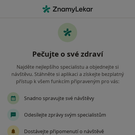
Hla
Dětský Psycholog • Praha 3, Praha, hl město Praha
Filtry
Mapa
Dětský psycholog, Praha 3, Praha
Pečujte o své zdraví
Jak řadíme výsledky vyhledávání?
Najděte nejlepšího specialistu a objednejte si
návštěvu. Stáhněte si aplikaci a získejte bezplatný
Jakou pojišťovnu máte?
přístup k všem funkcím připraveným pro vás:
Zdravotní pojišťovna ministerstva vnitra ČR
O
Snadno spravujte své návštěvy
Odesílejte zprávy svým specialistům
Dostávejte připomenutí o návštěvě