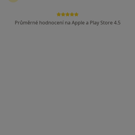
Průměrné hodnocení na Apple a Play Store 4.5
PhDr., Mgr. et Mgr. et Mgr.. Jan Beer, MBA
·
Více
Dětský psycholog, Psychoterapeut, Psycholog
14 názorů
Mánesova 1080/3, Praha
•
Mapa
Psychoterapie JABEC
Psychologické poradenství
1 199 Kč
Tento specialista nenabízí online rezervaci termínu na této adrese.
Rezervovat termín