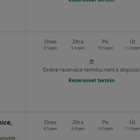
Dnes
Zítra
Po
Út
8 Srpen
9 Srpen
10 Srpen
11 Srpe
Online rezervace termínu není k dispozic
Rezervovat termín
ice,
Dnes
Zítra
Po
Út
8 Srpen
9 Srpen
10 Srpen
11 Srpe
·
agnostik