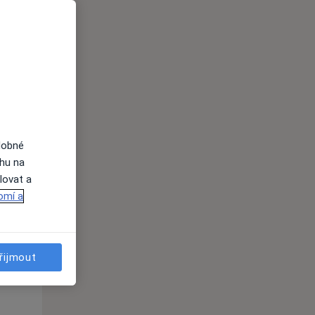
St
Čt
Pá
n
12 Srpen
13 Srpen
14 Srpen
i
dobné
ahu na
lovat a
omí a
St
Čt
Pá
n
12 Srpen
13 Srpen
14 Srpen
řijmout
i