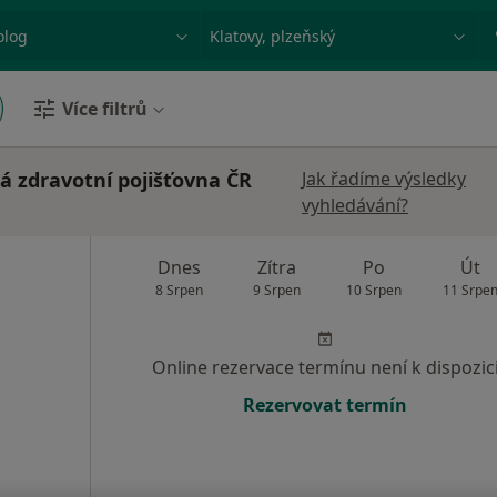
ace, nemoc nebo příjmení
Město nebo region
Více filtrů
á zdravotní pojišťovna ČR
Jak řadíme výsledky
vyhledávání?
Dnes
Zítra
Po
Út
8 Srpen
9 Srpen
10 Srpen
11 Srpe
Online rezervace termínu není k dispozic
Rezervovat termín