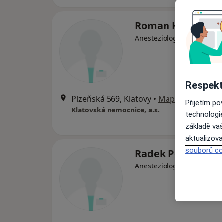
Roman Krátký
Anesteziolog
Respekt
Plzeňská 569, Klatovy
•
Mapa
Přijetím p
Klatovská nemocnice, a.s.
technologi
základě vaš
aktualizova
souborů co
Radek Pelnář
Anesteziolog