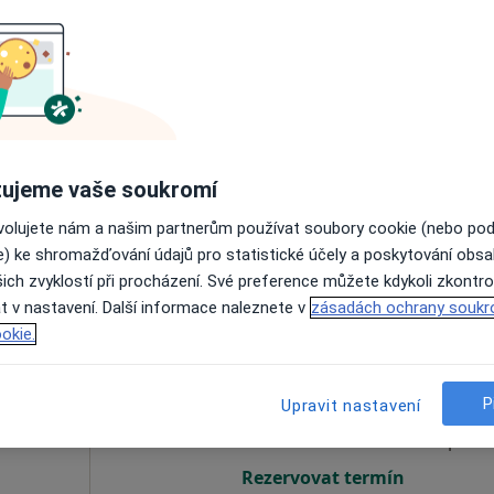
Dnes
Zítra
Po
Út
8 Srpen
9 Srpen
10 Srpen
11 Srpe
Online rezervace termínu není k dispozic
ujeme vaše soukromí
Rezervovat termín
ovolujete nám a našim partnerům používat soubory cookie (nebo po
e) ke shromažďování údajů pro statistické účely a poskytování obs
ich zvyklostí při procházení. Své preference můžete kdykoli zkontro
t v nastavení. Další informace naleznete v
zásadách ochrany soukr
okie.
Dnes
Zítra
Po
Út
8 Srpen
9 Srpen
10 Srpen
11 Srpe
P
Upravit nastavení
Online rezervace termínu není k dispozic
Rezervovat termín