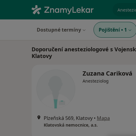
specializ
Dostupné termíny
Pojištění
•
1
Doporučení anesteziologové s Vojensk
Klatovy
Zuzana Cariková
Anesteziolog
Plzeňská 569, Klatovy
•
Mapa
Klatovská nemocnice, a.s.