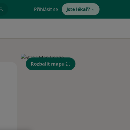
Přihlásit se
Jste lékař?
Rozbalit mapu
St
Čt
Pá
n
12 Srpen
13 Srpen
14 Srpen
i