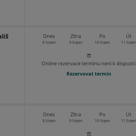
liš
Dnes
Zítra
Po
Út
8 Srpen
9 Srpen
10 Srpen
11 Srpe
Online rezervace termínu není k dispozic
Rezervovat termín
Dnes
Zítra
Po
Út
8 Srpen
9 Srpen
10 Srpen
11 Srpe