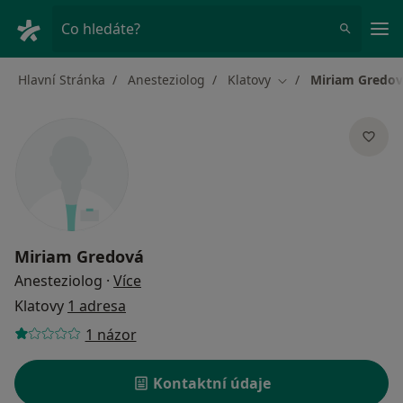
Hla
Co hledáte?
Hlavní Stránka
Anesteziolog
Klatovy
Miriam Gredo
Změna města
Miriam Gredová
o specializacích
Anesteziolog
·
Více
Klatovy
1 adresa
1 názor
Kontaktní údaje