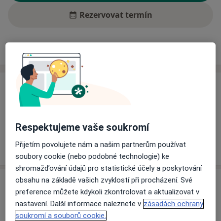
Rezervovat termín
Ceník
Adresy
Názory pacientů (1)
Ceník
Informace o službách a cenách nejsou k dispozici
Tento specialista ještě nepřidával žádné informace o
Respektujeme vaše soukromí
svých službách.
Přijetím povolujete nám a našim partnerům používat
soubory cookie (nebo podobné technologie) ke
shromažďování údajů pro statistické účely a poskytování
obsahu na základě vašich zvyklostí při procházení. Své
Adresa
preference můžete kdykoli zkontrolovat a aktualizovat v
nastavení. Další informace naleznete v
zásadách ochrany
Klatovská nemocnice, a.s.
soukromí a souborů cookie.
Plzeňská 569,
Klatovy
339 38