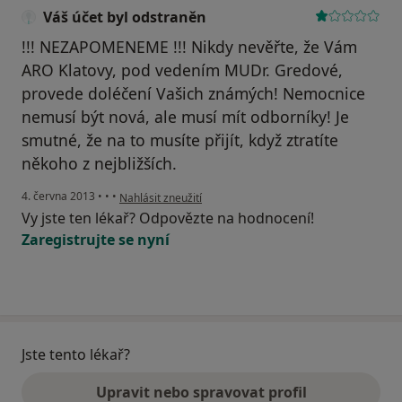
Váš účet byl odstraněn
!!! NEZAPOMENEME !!! Nikdy nevěřte, že Vám
ARO Klatovy, pod vedením MUDr. Gredové,
provede doléčení Vašich známých! Nemocnice
nemusí být nová, ale musí mít odborníky! Je
smutné, že na to musíte přijít, když ztratíte
někoho z nejbližších.
podle názoru uživatele Váš účet byl odstraněn
4. června 2013
•
•
•
Nahlásit zneužití
Vy jste ten lékař? Odpovězte na hodnocení!
Zaregistrujte se nyní
Jste tento lékař?
Upravit nebo spravovat profil