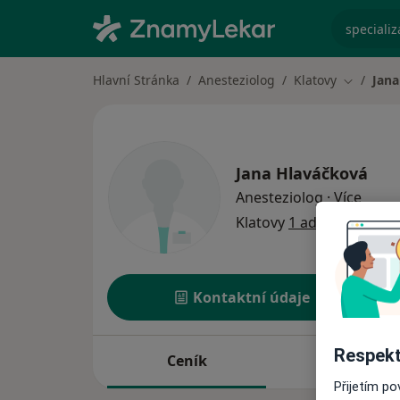
specializ
Hlavní Stránka
Anesteziolog
Klatovy
Jana
Změna m
Jana Hlaváčková
o spec
Anesteziolog
·
Více
Klatovy
1 adresa
Kontaktní údaje
Respekt
Ceník
Adresy
Přijetím p