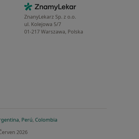
Kontakt
ZnamyLekar - Hlavní stránka
ZnanyLekarz Sp. z o.o.
ul. Kolejowa 5/7
01-217 Warszawa, Polska
e
é záložce
 v nové záložce
otevře v nové záložce
se otevře v nové záložce
se otevře v nové záložce
se otevře v nové záložce
rgentina
,
Perú
,
Colombia
 Červen 2026