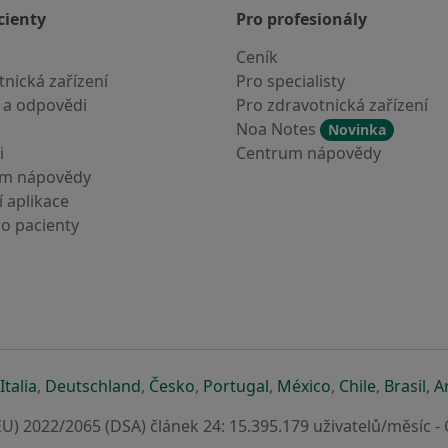
cienty
Pro profesionály
Ceník
nická zařízení
Pro specialisty
 a odpovědi
Pro zdravotnická zařízení
Noa Notes
Novinka
i
Centrum nápovědy
um nápovědy
 aplikace
ro pacienty
záložce
 v nové záložce
e otevře v nové záložce
se otevře v nové záložce
se otevře v nové záložce
se otevře v nové záložce
se otevře v nové záložc
se otevře v nov
se otevře
se 
Italia
,
Deutschland
,
Česko
,
Portugal
,
México
,
Chile
,
Brasil
,
A
U) 2022/2065 (DSA) článek 24: 15.395.179 uživatelů/měsíc -