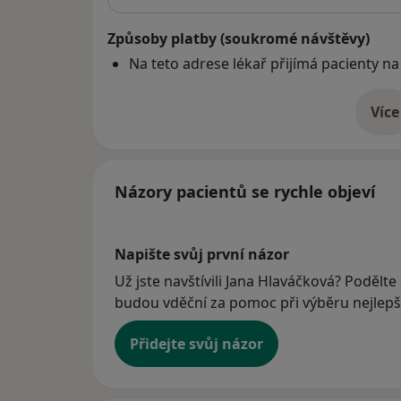
Způsoby platby (soukromé návštěvy)
Na teto adrese lékař přijímá pacienty na
Více
o 
Názory pacientů se rychle objeví
Napište svůj první názor
Už jste navštívili Jana Hlaváčková? Podělte 
budou vděční za pomoc při výběru nejlepší
Přidejte svůj názor