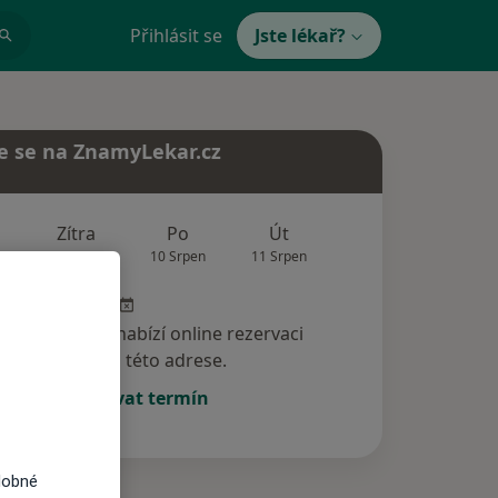
Přihlásit se
Jste lékař?
e se na ZnamyLekar.cz
Zítra
Po
Út
St
Čt
9 Srpen
10 Srpen
11 Srpen
12 Srpen
13 Srp
specialista nenabízí online rezervaci
termínu na této adrese.
Rezervovat termín
dobné