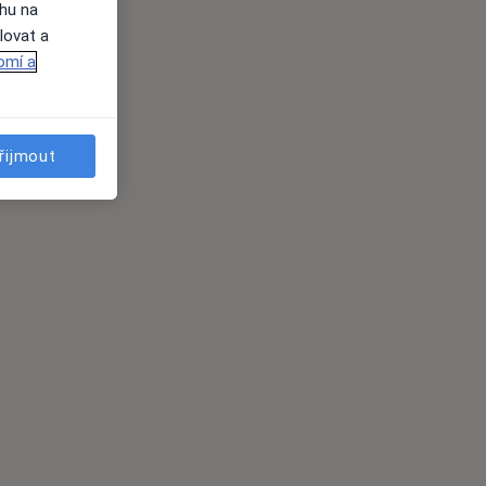
ahu na
lovat a
omí a
řijmout