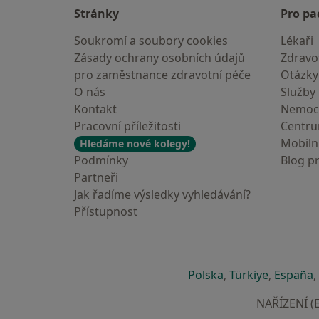
Stránky
Pro pa
Soukromí a soubory cookies
Lékaři
Zásady ochrany osobních údajů
Zdravot
pro zaměstnance zdravotní péče
Otázky
O nás
Služby
Kontakt
Nemoc
Pracovní příležitosti
Centr
Mobilní
Hledáme nové kolegy!
Podmínky
Blog p
Partneři
Jak řadíme výsledky vyhledávání?
Přístupnost
se otevře v nové 
se otevře
s
Polska
,
Türkiye
,
España
,
NAŘÍZENÍ (E