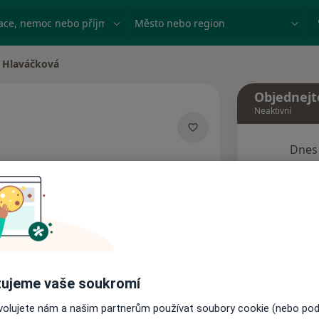
ace, nemoc nebo příjmení
Město nebo region
 Hlaváčková
ěsta
Objednejt
Neaktivní
Dnes
ializacích
8 Srpen
Tento 
Rezervovat termín
ujeme vaše soukromí
Názory pacientů
ovolujete nám a našim partnerům používat soubory cookie (nebo po