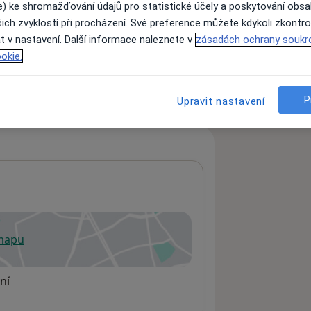
e) ke shromažďování údajů pro statistické účely a poskytování obs
ich zvyklostí při procházení. Své preference můžete kdykoli zkontro
t v nastavení. Další informace naleznete v
zásadách ochrany soukr
ách nejsou k dispozici
okie.
ádné informace o svých službách.
P
Upravit nastavení
 mapu
 otevře v nové záložce
ní