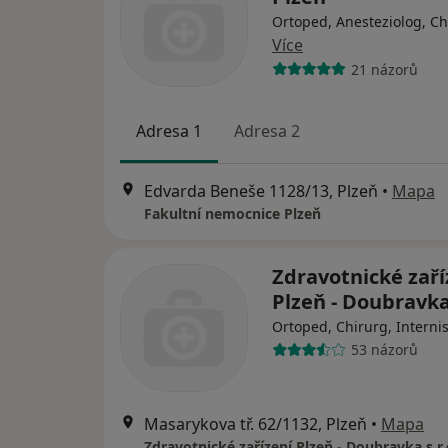
Ortoped, Anesteziolog, Ch
Více
21 názorů
Adresa 1
Adresa 2
Edvarda Beneše 1128/13, Plzeň
•
Mapa
Fakultní nemocnice Plzeň
Zdravotnické zaří
Plzeň - Doubravka 
Ortoped, Chirurg, Interni
53 názorů
Masarykova tř. 62/1132, Plzeň
•
Mapa
Zdravotnické zařízení Plzeň - Doubravka s.r.