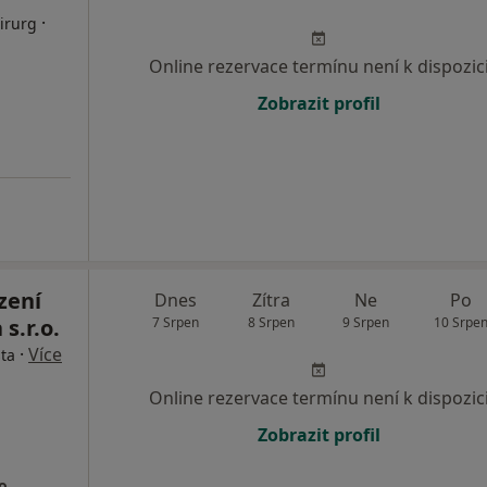
·
irurg
Online rezervace termínu není k dispozic
Zobrazit profil
zení
Dnes
Zítra
Ne
Po
s.r.o.
7 Srpen
8 Srpen
9 Srpen
10 Srpe
·
Více
sta
Online rezervace termínu není k dispozic
Zobrazit profil
o.