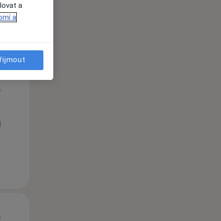
lovat a
omí a
řijmout
Út
St
Čt
n
11 Srpen
12 Srpen
13 Srpen
i
Út
St
Čt
n
11 Srpen
12 Srpen
13 Srpen