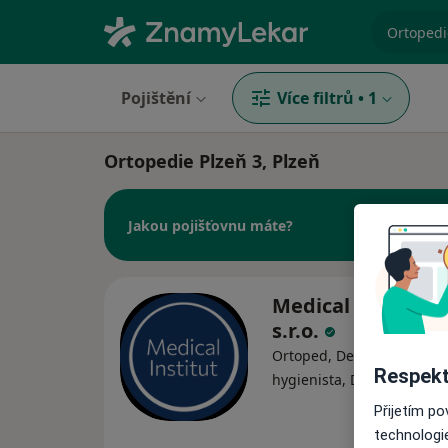
specializ
Pojištění
Více filtrů
•
1
Ortopedie Plzeň 3, Plzeň
Jakou pojišťovnu máte?
Medical Institut 
s.r.o.
Ortoped, Dentální hygieni
Respekt
·
hygienista, Dermatolog
Přijetím p
technologi