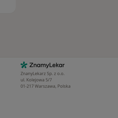
Kontakt
ZnamyLekar - Hlavní stránka
ZnanyLekarz Sp. z o.o.
ul. Kolejowa 5/7
01-217 Warszawa, Polska