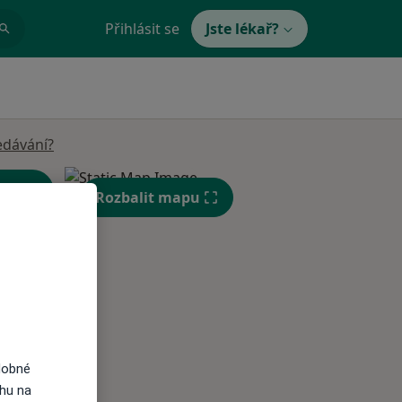
Přihlásit se
Jste lékař?
edávání?
Rozbalit mapu
Út
St
Čt
n
11 Srpen
12 Srpen
13 Srpen
i
dobné
ahu na