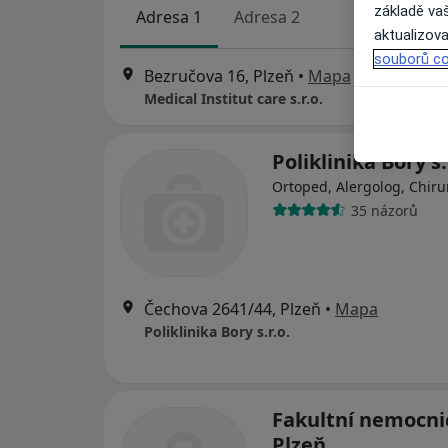
základě vaš
Adresa 1
Adresa 2
aktualizova
souborů co
Bezručova 16, Plzeň
•
Mapa
Medical Institut care s.r.o.
Poliklinika Bory s.
Ortoped, Alergolog, Chiru
35 názorů
Čechova 2641/44, Plzeň
•
Mapa
Poliklinika Bory s.r.o.
Fakultní nemocni
Plzeň