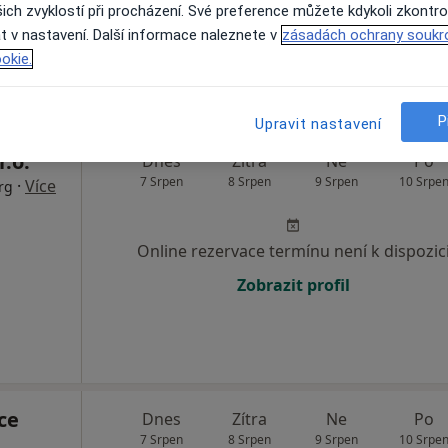
ich zvyklostí při procházení. Své preference můžete kdykoli zkontro
t v nastavení. Další informace naleznete v
zásadách ochrany soukr
okie.
P
Upravit nastavení
r.o.
Dnes
Zítra
Ne
Po
7 Srpen
8 Srpen
9 Srpen
10 Srpe
·
Více
rg
Online rezervace termínu není k dispozic
Zobrazit profil
ce
Dnes
Zítra
Ne
Po
7 Srpen
8 Srpen
9 Srpen
10 Srpe