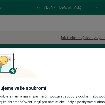
ace, nemoc nebo příjmení
Město nebo region
Jak řadíme výsledky vyhl
care
Dnes
Zítra
Ne
Po
7 Srpen
8 Srpen
9 Srpen
10 Srpe
stka,
ujeme vaše soukromí
Více
Online rezervace termínu není k dispozic
ovolujete nám a našim partnerům používat soubory cookie (nebo po
Zobrazit profil
e) ke shromažďování údajů pro statistické účely a poskytování obs