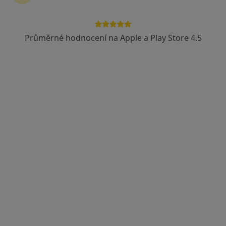
Průměrné hodnocení na Apple a Play Store 4.5
Klinika CLT, spol. s r.o.
Laubeho náměstí 2/227, Teplice
•
Mapa
Klinika CLT, spol. s r.o.
Tato klinika nemá specialisty s dostupnými termíny v online kalendáři
Zobrazit profil
GynArKo s.r.o.