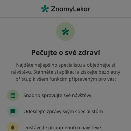
Hla
Duchcov, ústecký
Filtry
• 1
Mapa
Duchcov
Pečujte o své zdraví
Jak řadíme výsledky vyhledávání?
Najděte nejlepšího specialistu a objednejte si
návštěvu. Stáhněte si aplikaci a získejte bezplatný
Jakého specialistu hledáte?
přístup k všem funkcím připraveným pro vás:
Internista
Chirurg
Oční lékař
Gynek
Snadno spravujte své návštěvy
Odesílejte zprávy svým specialistům
Dostávejte připomenutí o návštěvě