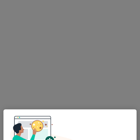
Nádražní 1/774, Most
•
Mapa
GynArKo s.r.o.
Tato klinika nemá specialisty s dostupnými termíny v online kalendáři
Zobrazit profil
1. Teplická chirurgická, spol. s r.o.
Kollárova 11/1879, Teplice
•
Mapa
1. Teplická chirurgická, spol. s r.o.
Tato klinika nemá specialisty s dostupnými termíny v online kalendáři