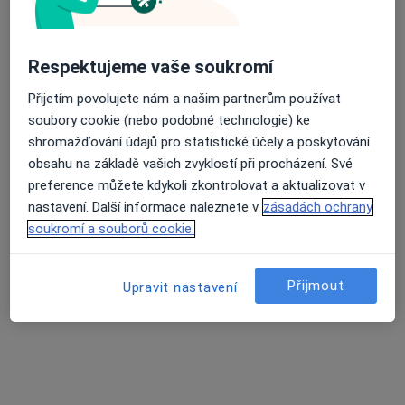
Zobrazit profil
Respektujeme vaše soukromí
Přijetím povolujete nám a našim partnerům používat
soubory cookie (nebo podobné technologie) ke
shromažďování údajů pro statistické účely a poskytování
obsahu na základě vašich zvyklostí při procházení. Své
preference můžete kdykoli zkontrolovat a aktualizovat v
nastavení. Další informace naleznete v
zásadách ochrany
soukromí a souborů cookie.
DIAGNOSTIKA, s.r.o., klinická biochemie
U Nádraží 9/742, Teplice
•
Mapa
Přijmout
Upravit nastavení
DIAGNOSTIKA, s.r.o., klinická biochemie
Tato klinika nemá specialisty s dostupnými termíny v online kalendáři
Zobrazit profil