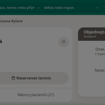
ace, nemoc nebo příjmení
Město nebo region
Zuzana Ryšavá
a města
Objednejt
Neaktivní
á
ecializacích
Dnes
7 Srpen
Tento 
Rezervovat termín
Názory pacientů (21)