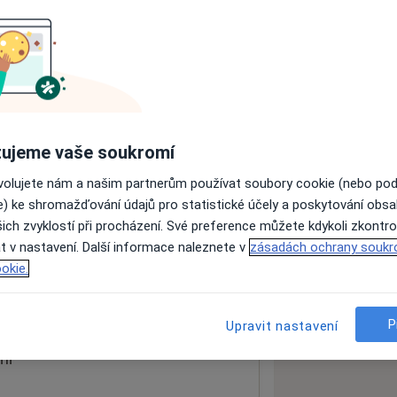
ách nejsou k dispozici
ádné informace o svých službách.
ujeme vaše soukromí
ovolujete nám a našim partnerům používat soubory cookie (nebo po
e) ke shromažďování údajů pro statistické účely a poskytování obs
ich zvyklostí při procházení. Své preference můžete kdykoli zkontro
t v nastavení. Další informace naleznete v
zásadách ochrany soukr
okie.
 mapu
 otevře v nové záložce
P
Upravit nastavení
ní