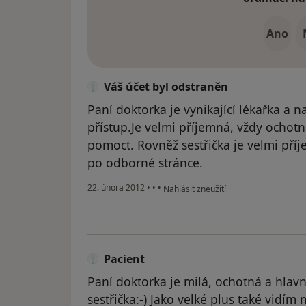
Ano
Váš účet byl odstraněn
Paní doktorka je vynikající lékařka a na
přístup.Je velmi příjemná, vždy ochotná
pomoct. Rovněž sestřička je velmi příj
po odborné stránce.
podle názoru uživatele Váš účet byl o
22. února 2012
•
•
•
Nahlásit zneužití
Pacient
Paní doktorka je milá, ochotná a hlavn
sestřička:-) Jako velké plus také vidí