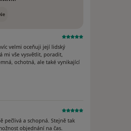
Ne
víc velmi oceňuji její lidský
 mi vše vysvětlit, poradit,
emná, ochotná, ale také vynikající
dstraněn
ě pečlivá a schopná. Stejně tak
m možnost objednání na čas.