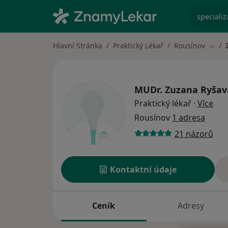
specializ
Hlavní Stránka
Praktický Lékař
Rousínov
Změn
MUDr.
Zuzana Ryšav
o sp
Praktický lékař
·
Více
Rousínov
1 adresa
21 názorů
Kontaktní údaje
Ceník
Adresy