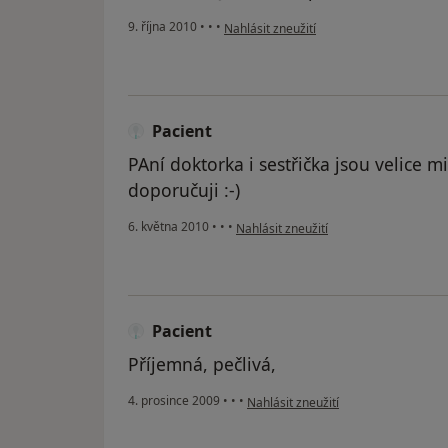
podle názoru uživatele Pacient
9. října 2010
•
•
•
Nahlásit zneužití
Pacient
PAní doktorka i sestřička jsou velice 
doporučuji :-)
podle názoru uživatele Pacient
6. května 2010
•
•
•
Nahlásit zneužití
Pacient
Příjemná, pečlivá,
podle názoru uživatele Pacient
4. prosince 2009
•
•
•
Nahlásit zneužití