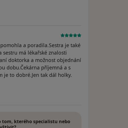
odstraněn
pomohla a poradila.Sestra je také
a sestru má lékařské znalosti
 paní doktorka a možnost objednání
tkou dobu.Čekárna příjemná a s
je to dobré.Jen tak dál holky.
odstraněn
tom, kterého specialistu nebo
vštívit?