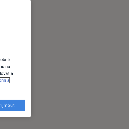
dobné
ahu na
lovat a
omí a
řijmout