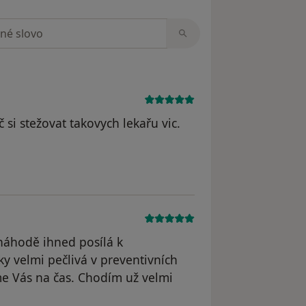
zorech
 si stežovat takovych lekařu vic.
straněn
 náhodě ihned posílá k
y velmi pečlivá v preventivních
e Vás na čas. Chodím už velmi