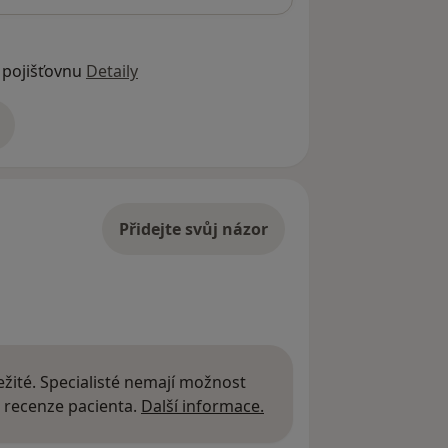
 pojišťovnu
Detaily
adrese
Přidejte svůj názor
žité. Specialisté nemají možnost
Další informace o názor
 recenze pacienta.
Další informace.