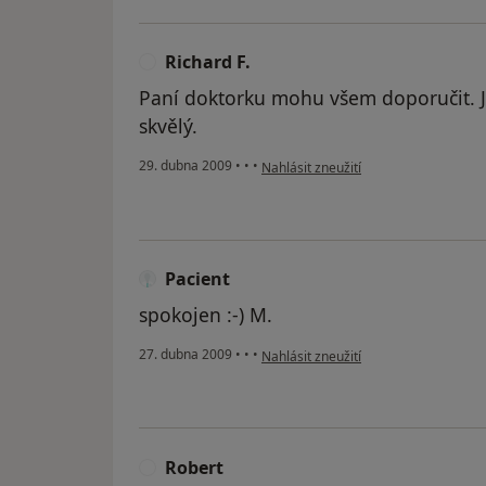
Richard F.
R
Paní doktorku mohu všem doporučit. Je
skvělý.
podle názoru uživatele Richard F.
29. dubna 2009
•
•
•
Nahlásit zneužití
Pacient
spokojen :-) M.
podle názoru uživatele Pacient
27. dubna 2009
•
•
•
Nahlásit zneužití
Robert
R