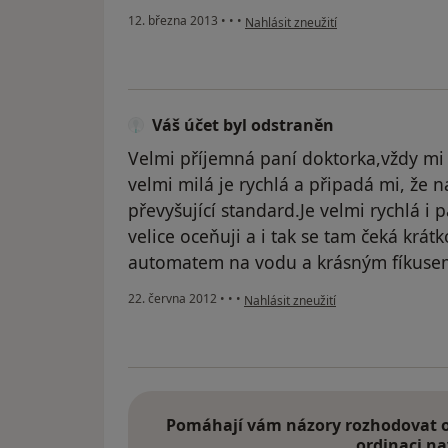
podle názoru uživatele Váš účet byl 
12. března 2013
•
•
•
Nahlásit zneužití
Váš účet byl odstraněn
Velmi příjemná paní doktorka,vždy mi 
velmi milá je rychlá a připadá mi, že n
převyšující standard.Je velmi rychlá i
velice oceňuji a i tak se tam čeká krá
automatem na vodu a krásným fíkusem 
podle názoru uživatele Váš účet byl 
22. června 2012
•
•
•
Nahlásit zneužití
Pomáhají vám názory rozhodovat o 
ordinaci na