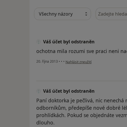
Hledejte v ná
Váš účet byl odstraněn
ochotna mila rozumi sve praci neni nač
podle názoru uživatele Váš účet byl od
20. října 2013
•
•
•
Nahlásit zneužití
Váš účet byl odstraněn
Paní doktorka je pečlivá, nic nenechá
odborníkům, předepíše nové dobré lék
prohlídkách. Pokud se objednáte vezm
dlouho.