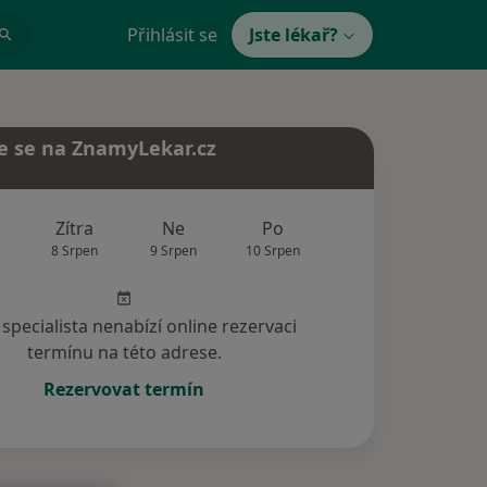
Přihlásit se
Jste lékař?
e se na ZnamyLekar.cz
Zítra
Ne
Po
Út
St
8 Srpen
9 Srpen
10 Srpen
11 Srpen
12 Srp
specialista nenabízí online rezervaci
termínu na této adrese.
Rezervovat termín