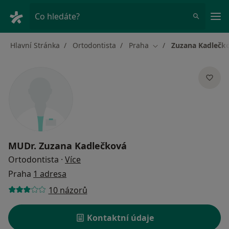
Hla
Co hledáte?
Hlavní Stránka
Ortodontista
Praha
Zuzana Kadlečk
Změna města
MUDr.
Zuzana Kadlečková
o specializacích
Ortodontista
·
Více
Praha
1 adresa
10 názorů
Kontaktní údaje