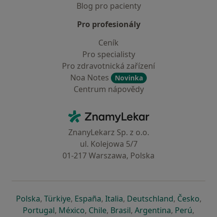
Blog pro pacienty
Pro profesionály
Ceník
Pro specialisty
Pro zdravotnická zařízení
Noa Notes
Novinka
Centrum nápovědy
Kontakt
ZnamyLekar - Hlavní stránka
ZnanyLekarz Sp. z o.o.
ul. Kolejowa 5/7
01-217 Warszawa, Polska
se otevře v nové záložce
se otevře v nové záložce
se otevře v nové záložce
se otevře v nové záložce
se otevře v 
se o
Polska
,
Türkiye
,
España
,
Italia
,
Deutschland
,
Česko
,
se otevře v nové záložce
se otevře v nové záložce
se otevře v nové záložce
se otevře v nové záložc
se otevře v 
se ote
Portugal
,
México
,
Chile
,
Brasil
,
Argentina
,
Perú
,