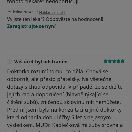
tohoto "lékaře" nedoporučuji.
podle názoru uživatele Váš účet byl odstraněn
25. ledna 2014
•
•
•
Nahlásit zneužití
Vy jste ten lékař? Odpovězte na hodnocení!
Zaregistrujte se nyní
Váš účet byl odstraněn
Doktorka rozumí tomu, co dělá. Chová se
odborně, ale přesto přátelsky. Na všetečné
dotazy s chutí odpovídá. V případě, že se držíte
jejích rad a doporučení (hlavně týkající se
čištění zubů), zničenou sklovinu mít nemůžete.
Před ní jsem byla na konzultaci u jiné doktorky,
která odhadla dobu léčby 5 let s nejasným
výsledkem. MUDr. Kadlečková mi zuby srovnala