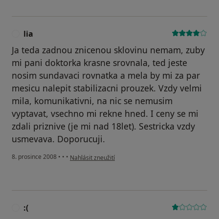
lia
L
Ja teda zadnou znicenou sklovinu nemam, zuby
mi pani doktorka krasne srovnala, ted jeste
nosim sundavaci rovnatka a mela by mi za par
mesicu nalepit stabilizacni prouzek. Vzdy velmi
mila, komunikativni, na nic se nemusim
vyptavat, vsechno mi rekne hned. I ceny se mi
zdali priznive (je mi nad 18let). Sestricka vzdy
usmevava. Doporucuji.
podle názoru uživatele lia
8. prosince 2008
•
•
•
Nahlásit zneužití
:(
: