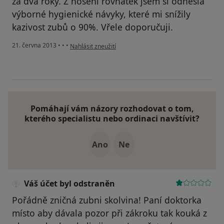
za dva roky. Z nošení rovnátek jsem si odnesla
výborné hygienické návyky, které mi snížily
kazivost zubů o 90%. Vřele doporučuji.
podle názoru uživatele Váš účet byl odstraněn
21. června 2013
•
•
•
Nahlásit zneužití
Pomáhají vám názory rozhodovat o tom,
kterého specialistu nebo ordinaci navštívit?
Ano
Ne
Váš účet byl odstraněn
Pořádně zničná zubni skolvina! Paní doktorka
místo aby dávala pozor při zákroku tak kouká z