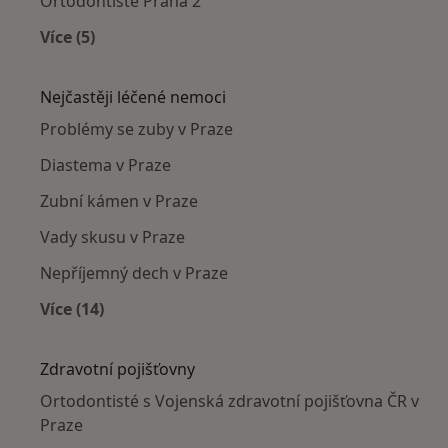
Ortodontisté Praha 2
Více (5)
Více v kategorii: Ortodontisté v okolí
Nejčastěji léčené nemoci
Problémy se zuby v Praze
Diastema v Praze
Zubní kámen v Praze
Vady skusu v Praze
Nepříjemný dech v Praze
Více (14)
Více v kategorii: Nejčastěji léčené nemoci
Zdravotní pojišťovny
Ortodontisté s Vojenská zdravotní pojišťovna ČR v
Praze