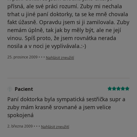
přísná, ale své práci rozumí. Zuby mi nechala
trhat u jiné paní doktorky, ta se ke mně chovala
fakt úžasně. Opravdu jsem si ji zamilovala. Zuby
nemám úplně, tak jak by měly být, ale ne její
vinou. Spíš proto, že jsem rovnátka nerada
nosila a v noci je vyplivávala.:-)
podle názoru uživatele Váš účet byl odstraněn
25. prosince 2009
•
•
•
Nahlásit zneužití
Pacient
Paní doktorka byla sympatická sestřička supr a
zuby mám krasně srovnané a jsem velice
spokojená
podle názoru uživatele Pacient
2. března 2009
•
•
•
Nahlásit zneužití