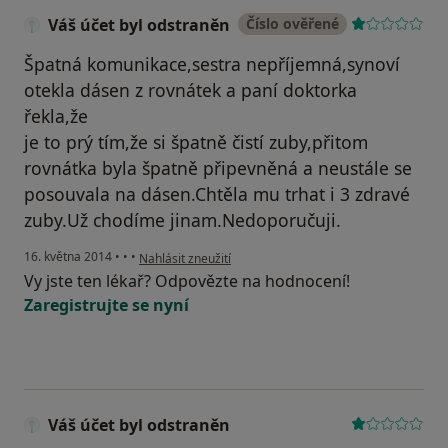
Váš účet byl odstraněn
Číslo ověřené
Špatná komunikace,sestra nepříjemná,synoví
otekla dásen z rovnátek a paní doktorka
řekla,že
je to prý tím,že si špatně čistí zuby,přitom
rovnátka byla špatně připevněná a neustále se
posouvala na dásen.Chtěla mu trhat i 3 zdravé
zuby.Už chodíme jinam.Nedoporučuji.
podle názoru uživatele Váš účet byl odstraněn
16. května 2014
•
•
•
Nahlásit zneužití
Vy jste ten lékař? Odpovězte na hodnocení!
Zaregistrujte se nyní
Váš účet byl odstraněn