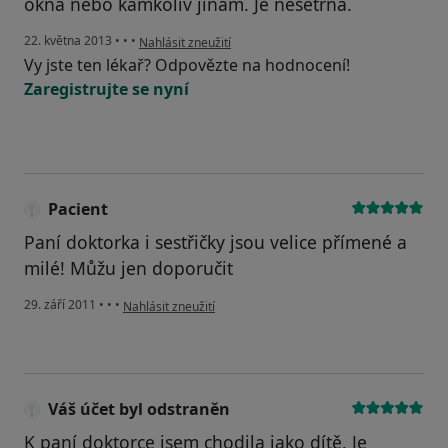
okna nebo kamkoliv jinam. Je nešetrná.
podle názoru uživatele Váš účet byl odstraněn
22. května 2013
•
•
•
Nahlásit zneužití
Vy jste ten lékař? Odpovězte na hodnocení!
Zaregistrujte se nyní
Pacient
Paní doktorka i sestřičky jsou velice přímené a
milé! Můžu jen doporučit
podle názoru uživatele Pacient
29. září 2011
•
•
•
Nahlásit zneužití
Váš účet byl odstraněn
K paní doktorce jsem chodila jako dítě. Je