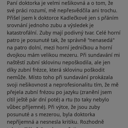
Paní doktorka je velmi nešikovná a o tom, že
své práci rozumí, mě nepřesvědčila ani trochu.
Přišel jsem k doktorce Kadlečkové jen s přáním
srovnání jednoho zubu a výsledek je
katastrofální. Zuby mají podivný tvar. Celé horní
patro je posunuté tak, že správně "nenasedá"
na patro dolní, mezi horní jedničkou a horní
dvojkou mám velikou mezeru. Při sundavání mi
naštěstí zubní sklovinu nepoškodila, ale jen
díky zubní frézce, která sklovinu poškodit
nemůže. Místo toho při sundavání prokázala
svoji nešikovnost a neprofesionalitu tím, že mě
přejela zubní frézou po jazyku (zranění jsem
cítil ještě pár dní poté) a rtu (to taky nebylo
vůbec příjemné). Při výtce, že jsou zuby
posunuté a s mezerou, byla doktorka
nepříjemná a nesnesla kritiku. Rozhodně