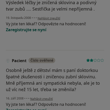
Výsledek léčby je zničená sklovina a podivný
tvar zubů .... Sestřička je velmi nepříjemná .
podle názoru uživatele :(
19. listopadu 2008
•
•
•
Nahlásit zneužití
Vy jste ten lékař? Odpovězte na hodnocení!
Zaregistrujte se nyní
Pacient
Číslo ověřené
Osobně ještě z dětství mám s paní doktorkou
špatné zkušenosti i zničenou zubní sklovinu.
Mně příjemná ani sympatická nebyla, ale je to
už víc než 15 let, třeba se změnila?
podle názoru uživatele Pacient
16. září 2008
•
•
•
Nahlásit zneužití
Vy jste ten lékař? Odpovězte na hodnocení!