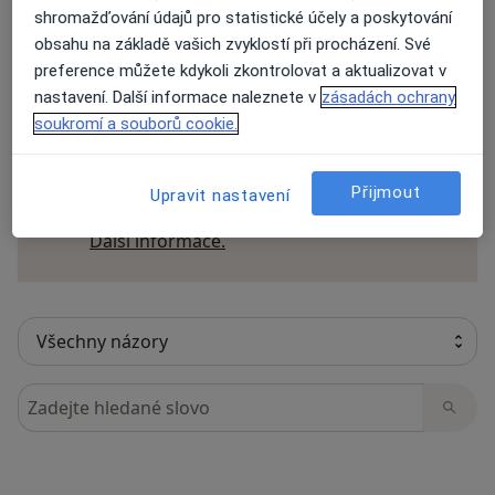
shromažďování údajů pro statistické účely a poskytování
obsahu na základě vašich zvyklostí při procházení. Své
preference můžete kdykoli zkontrolovat a aktualizovat v
10 názorů
nastavení. Další informace naleznete v
zásadách ochrany
soukromí a souborů cookie.
Recenze pacientů jsou pro nás důležité.
Specialisté nemají možnost zaplatit za
Přijmout
Upravit nastavení
odstranění nebo změnu recenze pacienta.
Další informace o názorech
Další informace.
Hledejte v názorech