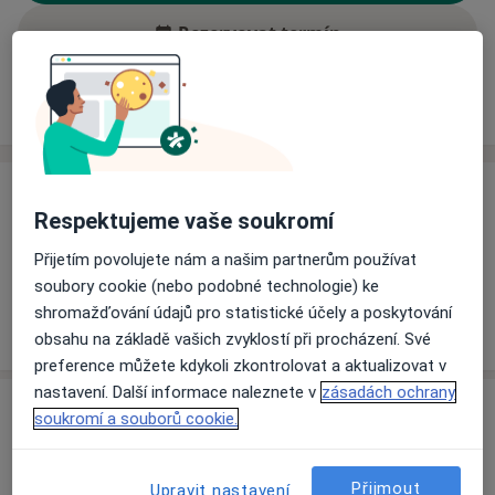
Rezervovat termín
Ceník
Adresy
Názory pacientů (1)
Ceník
Respektujeme vaše soukromí
Informace o službách a cenách nejsou k dispozici
Přijetím povolujete nám a našim partnerům používat
Tento specialista ještě nepřidával žádné informace o
soubory cookie (nebo podobné technologie) ke
svých službách.
shromažďování údajů pro statistické účely a poskytování
obsahu na základě vašich zvyklostí při procházení. Své
preference můžete kdykoli zkontrolovat a aktualizovat v
nastavení. Další informace naleznete v
zásadách ochrany
Adresa
soukromí a souborů cookie.
Nemocnice Šternberk
Přijmout
Jivavská 20,
Šternberk
785 01
Upravit nastavení