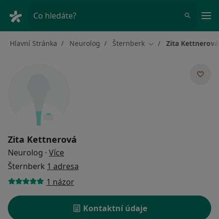
Hla
Co hledáte?
Hlavní Stránka
Neurolog
Šternberk
Zita Kettnerová
Změna města
Zita Kettnerová
o specializacích
Neurolog
·
Více
Šternberk
1 adresa
1 názor
Kontaktní údaje