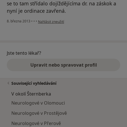
se to tam střídalo dojíždějícíma dr. na záskok a
nyní je ordinace zavřená.
podle názoru uživatele Váš účet byl odstraněn
8. března 2013
•
•
•
Nahlásit zneužití
Jste tento lékař?
Upravit nebo spravovat profil
Související vyhledávání
V okolí Šternberka
Neurologové v Olomouci
Neurologové v Prostějově
Neurologové v Přerově