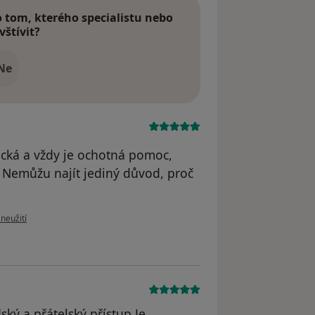
tom, kterého specialistu nebo
vštívit?
Ne
ická a vždy je ochotná pomoc,
r. Nemůžu najít jediný důvod, proč
oru uživatele Michal Soukup
zneužití
ký a přátelský přístup.Je