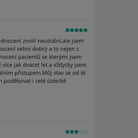
nocení zvolil neutrální,ale jsem
dnocení velmi dobrý a to nejen z
dnocení pacientů se kterými jsem
ž více jak dvacet let a vždycky jsem
nálním přístupem.Můj stav se od té
n poděkovat i celé ústecké
odstraněn