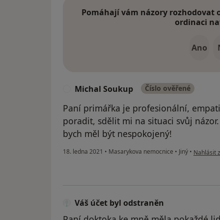
Pomáhají vám názory rozhodovat o 
ordinaci na
Ano
Michal Soukup
Číslo ověřené
M
Paní primářka je profesionální, empat
poradit, sdělit mi na situaci svůj názo
bych měl být nespokojený!
podle náz
18. ledna 2021
•
Masarykova nemocnice
•
Jiný
•
Nahlásit 
Váš účet byl odstraněn
Paní doktoka ke mně měla pokaždé lids