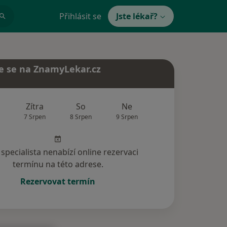
Přihlásit se
Jste lékař?
e se na ZnamyLekar.cz
Zítra
So
Ne
Po
Út
7 Srpen
8 Srpen
9 Srpen
10 Srpen
11 Srp
specialista nenabízí online rezervaci
termínu na této adrese.
Rezervovat termín