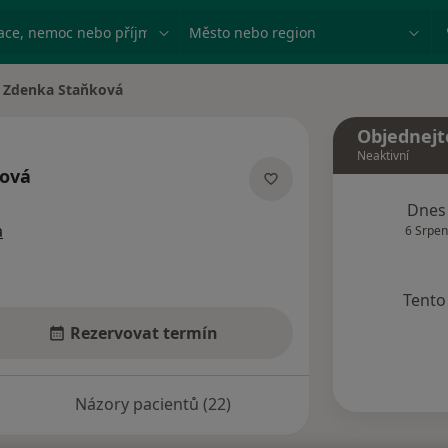
ace, nemoc nebo příjmení
Město nebo region
Zdenka Staňková
na města
Objednejt
Neaktivní
ová
izacích
Dnes
a
6 Srpen
Tento 
Rezervovat termín
Názory pacientů (22)