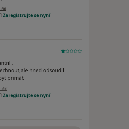
uživatele K.S.
žití
í!
Zaregistrujte se nyní
ntní .
lechnout,ale hned odsoudil.
yt primář.
u uživatele Anyie
užití
í!
Zaregistrujte se nyní