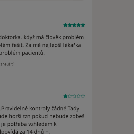
 doktorka. když má člověk problém
ém řešit. Za mě nejlepší lékařka
 problém pacientů.
zoru uživatele Tomáš Paikrt
 zneužití
.Pravidelné kontroly žádné.Tady
bude horší tzn pokud nebude zobeš
é je potřeba vzhledem k
dpovídá za 14 dnů +.