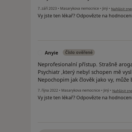
podle názoru 
7. září 2023
•
Masarykova nemocnice
•
Jiný
•
Nahlásit zneu
Vy jste ten lékař? Odpovězte na hodnocen
Anyie
Číslo ověřené
A
Neprofesionalní přístup. Strašně aroga
Psychiatr ,který nebyl schopen mě vys
Nepochopim jak člověk jako vy, může b
podle názor
7. října 2022
•
Masarykova nemocnice
•
Jiný
•
Nahlásit zne
Vy jste ten lékař? Odpovězte na hodnocen