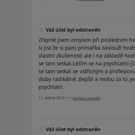
Váš účet byl odstraněn
Zřejmě jsem omylem při posledním hod
si jist že si pani primářka zaslöuží ho
vlastní zkušenosti ale i na základě ho
se tam setkal.Léčím se na psychiatrii ji
se tam setkal se vstřícným a profesio
doby radikálně zlepšil a mohu za to je
psychiatri.
podle názoru uživatele Váš účet byl 
11. dubna 2012
•
•
•
Nahlásit zneužití
Váš účet byl odstraněn