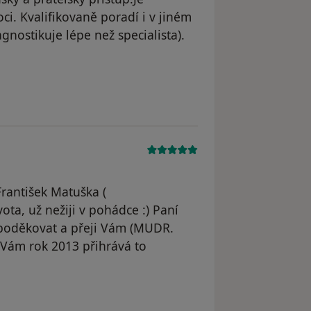
. Kvalifikovaně poradí i v jiném
nostikuje lépe než specialista).
dstraněn
František Matuška (
ta, už nežiji v pohádce :) Paní
 poděkovat a přeji Vám (MUDR.
 Vám rok 2013 přihrává to
l odstraněn