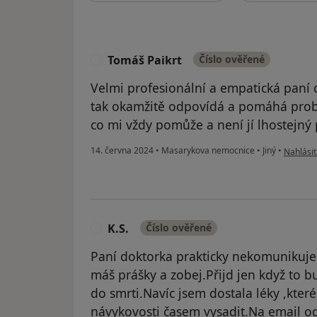
Tomáš Paikrt
Číslo ověřené
T
Velmi profesionální a empatická paní
tak okamžitě odpovídá a pomáhá probl
co mi vždy pomůže a není jí lhostejný
podle ná
14. června 2024
•
Masarykova nemocnice
•
Jiný
•
Nahlásit
K.S.
Číslo ověřené
K
Paní doktorka prakticky nekomunikuje
máš prášky a zobej.Přijd jen když to 
do smrti.Navíc jsem dostala léky ,kter
návykovosti časem vysadit.Na email o