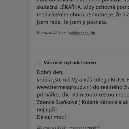
skutečná LÉKAŘKA, vždy ochotná pomoci
medicínském oboru. (Smutné je, že diag
Jsem ráda, že jsem ji poznala.
podle názoru uživatele Váš účet byl o
9. března 2013
•
•
•
Nahlásit zneužití
Váš účet byl odstraněn
Dobrý den,
vrátila jste mě Vy a Váš kolega MUDr. 
www.hermesgroup.cz ) do reálného živo
primářko, chci Vám touto cestou moc
Zdence Staňkové ) Krásné Vánoce a ať
nejlepší!
Děkuji moc !
podle názoru uživatele Váš účet by
23. prosince 2012
•
•
•
Nahlásit zneužití