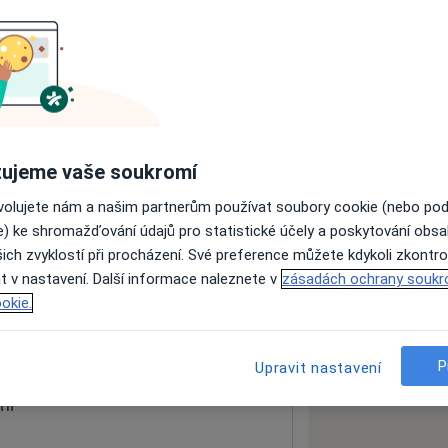
ách nejsou k dispozici
ádné informace o svých službách.
ujeme vaše soukromí
ovolujete nám a našim partnerům používat soubory cookie (nebo po
e) ke shromažďování údajů pro statistické účely a poskytování obs
ich zvyklostí při procházení. Své preference můžete kdykoli zkontro
t v nastavení. Další informace naleznete v
zásadách ochrany soukr
okie.
 mapu
 otevře v nové záložce
P
Upravit nastavení
ní