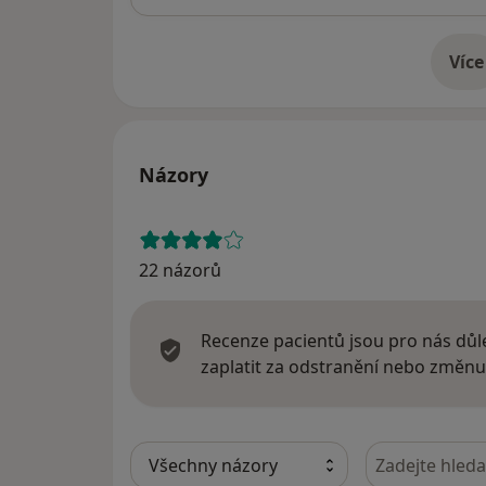
Více
o 
Názory
22 názorů
Recenze pacientů jsou pro nás důle
zaplatit za odstranění nebo změnu
Hledejte v ná