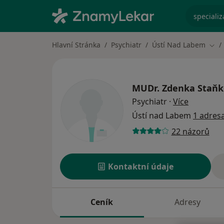
specializ
Hlavní Stránka
Psychiatr
Ústí Nad Labem
Změ
MUDr.
Zdenka Staňk
o special
Psychiatr
·
Více
Ústí nad Labem
1 adres
22 názorů
Kontaktní údaje
Ceník
Adresy