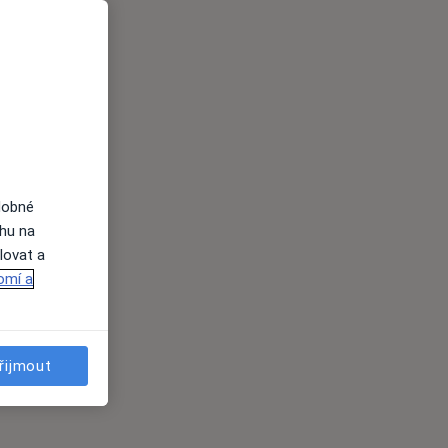
dobné
ahu na
lovat a
omí a
řijmout