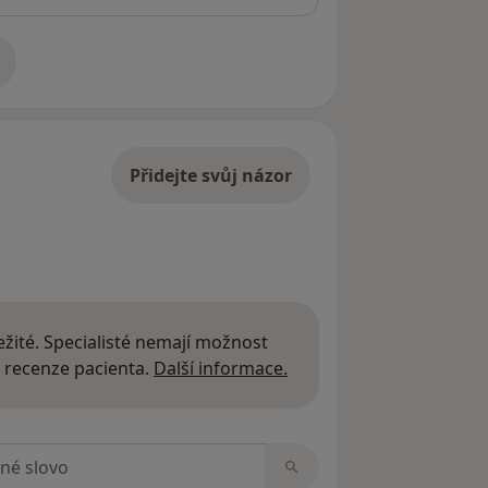
adrese
Přidejte svůj názor
žité. Specialisté nemají možnost
Další informace o názor
 recenze pacienta.
Další informace.
zorech