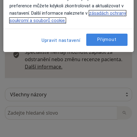
preference můžete kdykoli zkontrolovat a aktualizovat v
nastavení. Další informace naleznete v
zásadách ochrany
soukromí a souborů cookie.
23 názorů
Přijmout
Upravit nastavení
Recenze pacientů jsou pro nás důležité.
Specialisté nemají možnost zaplatit za
odstranění nebo změnu recenze pacienta.
Další informace o názorech
Další informace.
Hledejte v názorech