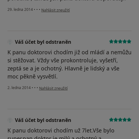
podle názoru uživatele Váš účet byl odstraněn
29. ledna 2014
•
•
•
Nahlásit zneužití
Váš účet byl odstraněn
K panu doktorovi chodím již od mládí a nemůžu
si stěžovat. Vždy vše prokontroluje, vyšetří,
zeptá se a je ochotný. Hlavně je lidský a vše
moc pěkně vysvětlí.
podle názoru uživatele Váš účet byl odstraněn
2. ledna 2014
•
•
•
Nahlásit zneužití
Váš účet byl odstraněn
K panu doktorovi chodím už 7let.Vše bylo
super,pan doktor je milý a ochotný a