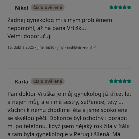
Nikol
Číslo ověřené
N
Žádnej gynekolog mi s mým problémem
nepomohl, až na pana Vrtišku.
Velmi doporučuji
podle názoru uživatele Nikol
16. dubna 2025
•
jiné místo
•
Jiný
•
Nahlásit zneužití
Karla
Číslo ověřené
K
Pan doktor Vrtiška je můj gynekolog již třicet let
a nejen můj, ale i mé sestry, setřenice, tety ...
všichni k němu chodíme léta a jsme spokojené
se skvělou péčí. Dokonce byl ochotný i poradit
mi po telefonu, když jsem nějaký rok žila v Itálii
a tam byla gynekologie v Perugii šílená. Má