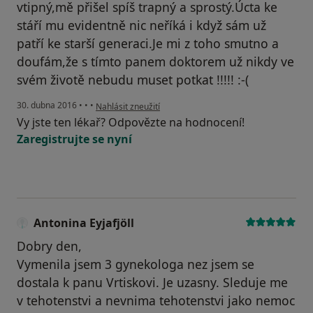
vtipný,mě přišel spíš trapný a sprostý.Úcta ke
stáří mu evidentně nic neříká i když sám už
patří ke starší generaci.Je mi z toho smutno a
doufám,že s tímto panem doktorem už nikdy ve
svém životě nebudu muset potkat !!!!! :-(
podle názoru uživatele Váš účet byl odstraněn
30. dubna 2016
•
•
•
Nahlásit zneužití
Vy jste ten lékař? Odpovězte na hodnocení!
Zaregistrujte se nyní
Antonina Eyjafjöll
Dobry den,
Vymenila jsem 3 gynekologa nez jsem se
dostala k panu Vrtiskovi. Je uzasny. Sleduje me
v tehotenstvi a nevnima tehotenstvi jako nemoc