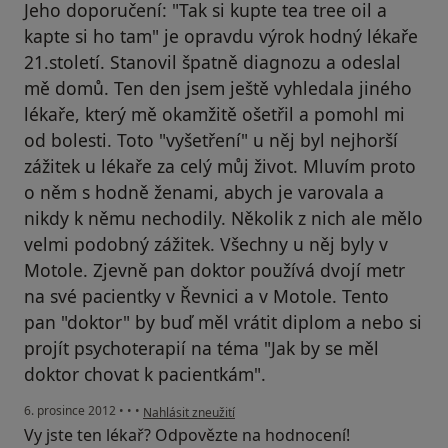
Jeho doporučení: "Tak si kupte tea tree oil a
kapte si ho tam" je opravdu výrok hodný lékaře
21.století. Stanovil špatně diagnozu a odeslal
mě domů. Ten den jsem ještě vyhledala jiného
lékaře, který mě okamžitě ošetřil a pomohl mi
od bolesti. Toto "vyšetření" u něj byl nejhorší
zážitek u lékaře za celý můj život. Mluvím proto
o něm s hodně ženami, abych je varovala a
nikdy k němu nechodily. Několik z nich ale mělo
velmi podobný zážitek. Všechny u něj byly v
Motole. Zjevně pan doktor používá dvojí metr
na své pacientky v Řevnici a v Motole. Tento
pan "doktor" by buď měl vrátit diplom a nebo si
projít psychoterapií na téma "Jak by se měl
doktor chovat k pacientkám".
podle názoru uživatele Váš účet byl odstraněn
6. prosince 2012
•
•
•
Nahlásit zneužití
Vy jste ten lékař? Odpovězte na hodnocení!