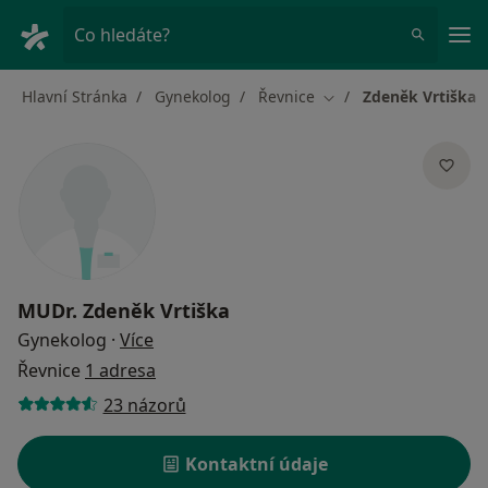
Hla
Co hledáte?
Hlavní Stránka
Gynekolog
Řevnice
Zdeněk Vrtiška
Změna města
MUDr.
Zdeněk Vrtiška
o specializacích
Gynekolog
·
Více
Řevnice
1 adresa
23 názorů
Kontaktní údaje