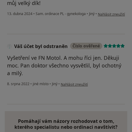
můj velký dík!
podle názoru uživate
13. dubna 2024
•
Sam. ordinace PL - gynekologa
•
Jiný
•
Nahlásit zneužití
Váš účet byl odstraněn
Číslo ověřené
Vyšetření ve FN Motol. A mohu říci jen. Děkuji
moc. Pan doktor všechno vysvětlil, byl ochotný
a milý.
podle názoru uživatele Váš účet byl odstra
8. srpna 2022
•
jiné místo
•
Jiný
•
Nahlásit zneužití
Pomáhají vám názory rozhodovat o tom,
kterého specialistu nebo ordinaci navštívit?