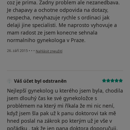
coz je prima. Zadny problem ale nezanedbava.
Je chapavy a ochotne odpovida na dotazy,
nespecha, nevyhazuje rychle s ordinaci jak
delaji jine specialisti. Me naprosto vyhovuje a
mam radost ze jsem konecne sehnala
normalniho gynekologa v Praze.
podle názoru uživatele Antonina Eyjafjöll
26. září 2015
•
•
•
Nahlásit zneužití
Váš účet byl odstraněn
Nejlepší gynekolog u kterého jsem byla, chodila
jsem dlouhý čas ke své gynekoložce s
problémem na který mi říkala že mi nic není,
když jsem šla pak už k panu doktorovi tak mě
hned poslal na zákrok po kterým už je vše v
pořádku , tak že jen pana doktora doporučuji.