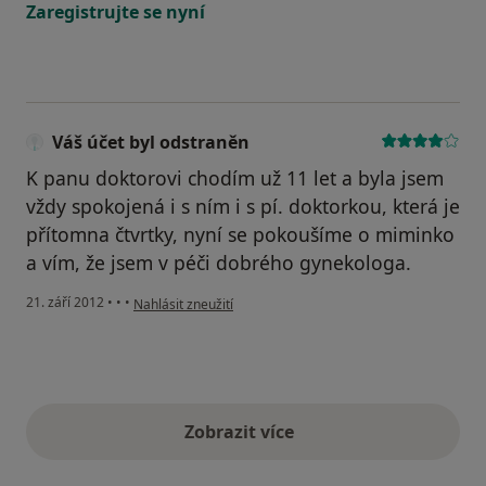
Zaregistrujte se nyní
Váš účet byl odstraněn
K panu doktorovi chodím už 11 let a byla jsem
vždy spokojená i s ním i s pí. doktorkou, která je
přítomna čtvrtky, nyní se pokoušíme o miminko
a vím, že jsem v péči dobrého gynekologa.
podle názoru uživatele Váš účet byl odstraněn
21. září 2012
•
•
•
Nahlásit zneužití
Zobrazit více
výše uvedené názory