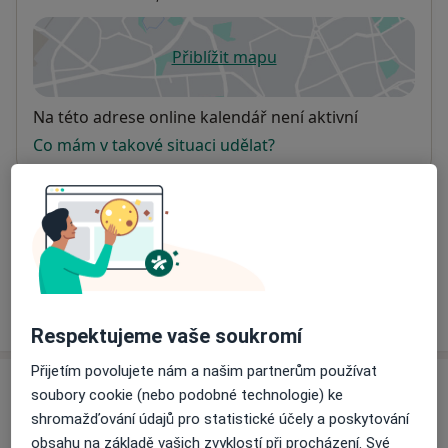
Přiblížit mapu
se otevře v nové záložce
Dostupnost
Na této adrese online kalendář není aktivní
Co mám v takové situaci udělat?
Způsoby platby (soukromé návštěvy)
Na teto adrese lékař přijímá pacienty na pojišťovnu
Detaily
Více
o adrese
Respektujeme vaše soukromí
Přijetím povolujete nám a našim partnerům používat
Názory
soubory cookie (nebo podobné technologie) ke
shromažďování údajů pro statistické účely a poskytování
Přidejte svůj názor
obsahu na základě vašich zvyklostí při procházení. Své