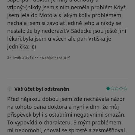
vtipný:-)nikdy jsem s ním neměla problém.Když
jsem jela do Motola s jakým koliv problémem
nechala jsem si zavolat jedině jeho a nikdy se
nestalo že by nedorazil.V Sádecké jsou ještě jiní
lékaři,byla jsem u všech ale pan Vrtiška je
jednička:-)))
podle názoru uživatele Váš účet byl odstraněn
27. května 2013
•
•
•
Nahlásit zneužití
Váš účet byl odstraněn
Před nějakou dobou jsem zde nechávala názor
na tohoto pana doktora a nyní vidím, že můj
příspěvek byl i s ostatními negativními smazán.
To vypovídá o charakteru. S mým problémem
mi nepomohl, choval se sprostě a zesměšňoval.