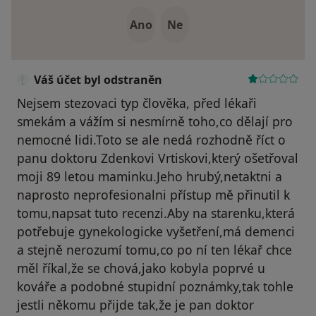
Ano
Ne
Váš účet byl odstraněn
Nejsem stezovaci typ člověka, před lékaři
smekám a vážím si nesmírně toho,co dělají pro
nemocné lidi.Toto se ale nedá rozhodně říct o
panu doktoru Zdenkovi Vrtiskovi,který ošetřoval
moji 89 letou maminku.Jeho hrubý,netaktni a
naprosto neprofesionalni přístup mě přinutil k
tomu,napsat tuto recenzi.Aby na starenku,která
potřebuje gynekologicke vyšetření,má demenci
a stejně nerozumí tomu,co po ní ten lékař chce
měl říkal,že se chová,jako kobyla poprvé u
kováře a podobné stupidní poznámky,tak tohle
jestli někomu přijde tak,že je pan doktor