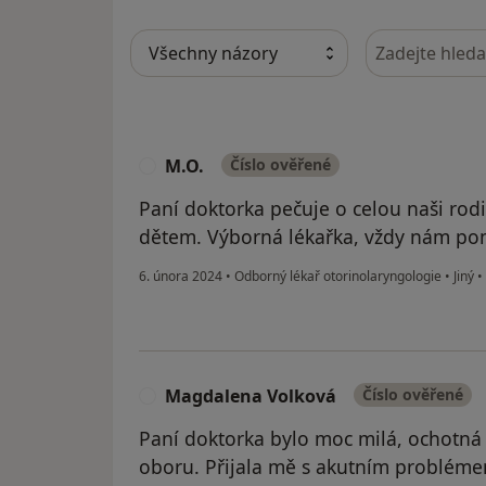
Hledejte v ná
M.O.
Číslo ověřené
M
Paní doktorka pečuje o celou naši rodin
dětem. Výborná lékařka, vždy nám po
6. února 2024
•
Odborný lékař otorinolaryngologie
•
Jiný
•
Magdalena Volková
Číslo ověřené
M
Paní doktorka bylo moc milá, ochotná
oboru. Přijala mě s akutním problém