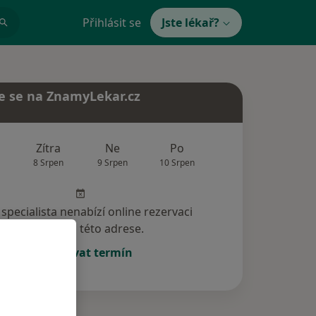
Přihlásit se
Jste lékař?
e se na ZnamyLekar.cz
Zítra
Ne
Po
Út
St
8 Srpen
9 Srpen
10 Srpen
11 Srpen
12 Srp
specialista nenabízí online rezervaci
termínu na této adrese.
Rezervovat termín