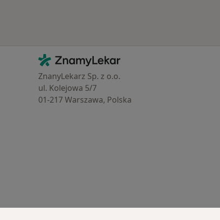
Kontakt
ZnamyLekar - Hlavní stránka
ZnanyLekarz Sp. z o.o.
ul. Kolejowa 5/7
01-217 Warszawa, Polska