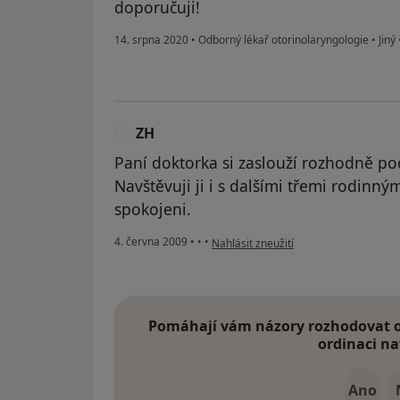
doporučuji!
14. srpna 2020
•
Odborný lékař otorinolaryngologie
•
Jiný
ZH
Z
Paní doktorka si zaslouží rozhodně po
Navštěvuji ji i s dalšími třemi rodinný
spokojeni.
podle názoru uživatele ZH
4. června 2009
•
•
•
Nahlásit zneužití
Pomáhají vám názory rozhodovat o 
ordinaci na
Ano