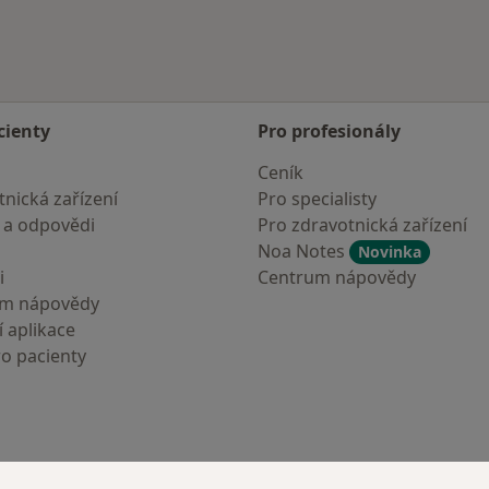
Bečvou
cienty
Pro profesionály
Ceník
nická zařízení
Pro specialisty
 a odpovědi
Pro zdravotnická zařízení
Noa Notes
Novinka
i
Centrum nápovědy
um nápovědy
 aplikace
ro pacienty