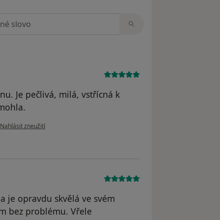
zorech
u. Je pečlivá, milá, vstřícná k
mohla.
podle názoru uživatele M.O.
Nahlásit zneužití
 a je opravdu skvělá ve svém
em bez problému. Vřele