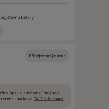
 pojišťovnu
Detaily
adrese
Přidejte svůj názor
žité. Specialisté nemají možnost
Další informace o názor
 recenze pacienta.
Další informace.