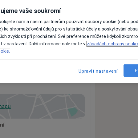
ujeme vaše soukromí
ovolujete nám a našim partnerům používat soubory cookie (nebo po
ách nejsou k dispozici
e) ke shromažďování údajů pro statistické účely a poskytování obs
ádné informace o svých službách.
ich zvyklostí při procházení. Své preference můžete kdykoli zkontro
t v nastavení. Další informace naleznete v
zásadách ochrany soukr
okie.
P
Upravit nastavení
ie
 mapu
 otevře v nové záložce
ní