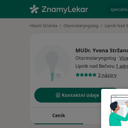
specializ
Hlavní Stránka
Otorinolaryngolog
Lipník Nad 
MUDr.
Yvona Stržan
Otorinolaryngolog
·
Víc
Lipník nad Bečvou
1 adr
3 názory
Kontaktní údaje
Ceník
Adresy