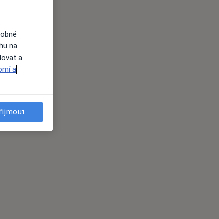
dobné
ahu na
lovat a
omí a
řijmout