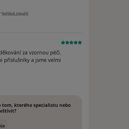
podle názoru uživatele Magdalena Volková
•
Nahlásit zneužití
děkování za vzornou péči.
mi příslušníky a jsme velmi
tom, kterého specialistu nebo
vštívit?
Ne