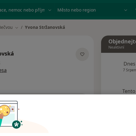
ace, nemoc nebo příjmení
Město nebo region
Bečvou
Yvona Stržanovská
Změna města
Objednejt
Neaktivní
ovská
o specializacích
e
Dnes
esa
7 Srpen
Tento 
Rezervovat termín
Názory pacientů (3)