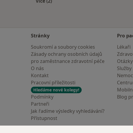
Více (2)
Více v kategorii: V okolí Lipníka nad 
Stránky
Pro pa
Soukromí a soubory cookies
Lékaři
Zásady ochrany osobních údajů
Zdravot
pro zaměstnance zdravotní péče
Otázky
O nás
Služby
Kontakt
Nemoc
Pracovní příležitosti
Centr
Mobilní
Hledáme nové kolegy!
Podmínky
Blog p
Partneři
Jak řadíme výsledky vyhledávání?
Přístupnost