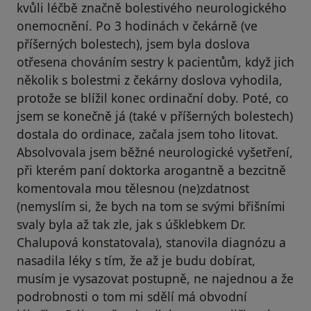
kvůli léčbě značně bolestivého neurologického
onemocnění. Po 3 hodinách v čekárně (ve
příšerných bolestech), jsem byla doslova
otřesena chováním sestry k pacientům, když jich
několik s bolestmi z čekárny doslova vyhodila,
protože se blížil konec ordinační doby. Poté, co
jsem se konečně já (také v příšerných bolestech)
dostala do ordinace, začala jsem toho litovat.
Absolvovala jsem běžné neurologické vyšetření,
při kterém paní doktorka arogantně a bezcitně
komentovala mou tělesnou (ne)zdatnost
(nemyslím si, že bych na tom se svými břišními
svaly byla až tak zle, jak s úšklebkem Dr.
Chalupová konstatovala), stanovila diagnózu a
nasadila léky s tím, že až je budu dobírat,
musím je vysazovat postupně, ne najednou a že
podrobnosti o tom mi sdělí má obvodní