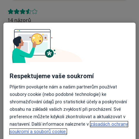
14 názorů
Recenze pacientů jsou pro nás důležité.
Specialisté nemají možnost zaplatit za
odstranění nebo změnu recenze pacienta.
Další informace o názorech
Další informace.
Respektujeme vaše soukromí
Přijetím povolujete nám a našim partnerům používat
soubory cookie (nebo podobné technologie) ke
shromažďování údajů pro statistické účely a poskytování
Hledejte v názorech
obsahu na základě vašich zvyklostí při procházení. Své
preference můžete kdykoli zkontrolovat a aktualizovat v
nastavení. Další informace naleznete v
zásadách ochrany
soukromí a souborů cookie.