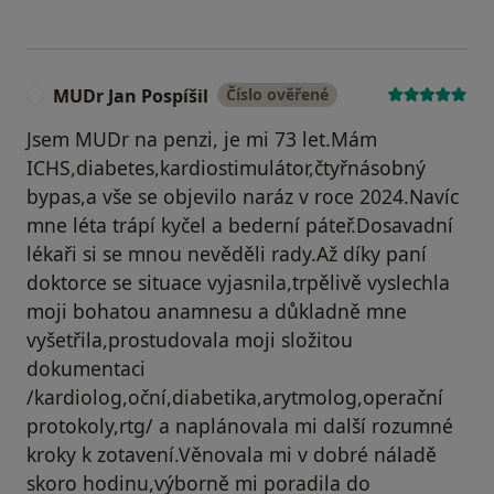
MUDr Jan Pospíšil
Číslo ověřené
M
Jsem MUDr na penzi, je mi 73 let.Mám
ICHS,diabetes,kardiostimulátor,čtyřnásobný
bypas,a vše se objevilo naráz v roce 2024.Navíc
mne léta trápí kyčel a bederní páteř.Dosavadní
lékaři si se mnou nevěděli rady.Až díky paní
doktorce se situace vyjasnila,trpělivě vyslechla
moji bohatou anamnesu a důkladně mne
vyšetřila,prostudovala moji složitou
dokumentaci
/kardiolog,oční,diabetika,arytmolog,operační
protokoly,rtg/ a naplánovala mi další rozumné
kroky k zotavení.Věnovala mi v dobré náladě
skoro hodinu,výborně mi poradila do