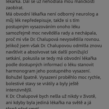
lékařka. Dál se už nehodlala mou maličkostí
zaobírat.
Má obvodní lékařka není odborný neurolog a
můj lék nepředepisuje, takže si s tím
postupným vysazováním onoho léku
samozřejmě moc nevěděla rady a nechápala,
proč mi vše Dr. Chalupová nevysvětlila rovnou.
Jelikož jsem však Dr. Chalupovou odmítla znovu
navštívit a absolvovat tak další ponižující
setkání, pokusila se tedy má obvodní lékařka
podle dostupných informací o léku stanovit
harmonogram jeho postupného vysazení.
Bohužel špatně. Vysazení proběhlo moc rychle,
bolestivé stavy se vrátily a byly ještě
intenzivnější.
K Dr. Chalupové bych nešla už nikdy v životě,
ani kdyby byla jediná lékařka na světě a já
těsně před smrtí.