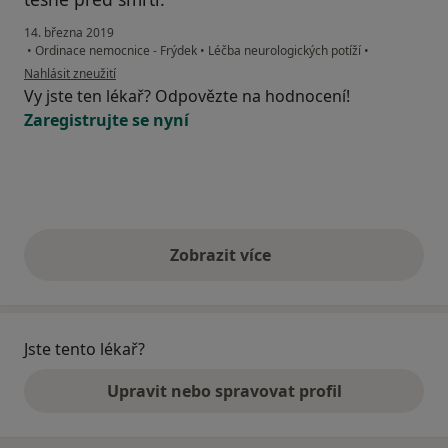
14. března 2019
•
Ordinace nemocnice - Frýdek
•
Léčba neurologických potíží
•
podle názoru uživatele Váš účet byl odstraněn
Nahlásit zneužití
Vy jste ten lékař? Odpovězte na hodnocení!
Zaregistrujte se nyní
Zobrazit více
výše uvedené názory
Jste tento lékař?
Upravit nebo spravovat profil