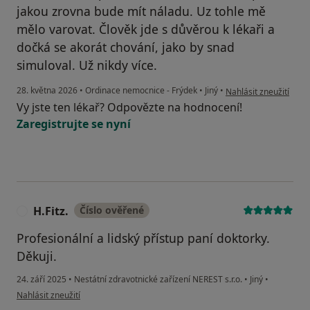
jakou zrovna bude mít náladu. Uz tohle mě
mělo varovat. Člověk jde s důvěrou k lékaři a
dočká se akorát chování, jako by snad
simuloval. Už nikdy více.
podle názoru uživatel
28. května 2026
•
Ordinace nemocnice - Frýdek
•
Jiný
•
Nahlásit zneužití
Vy jste ten lékař? Odpovězte na hodnocení!
Zaregistrujte se nyní
H.Fitz.
Číslo ověřené
H
Profesionální a lidský přístup paní doktorky.
Děkuji.
24. září 2025
•
Nestátní zdravotnické zařízení NEREST s.r.o.
•
Jiný
•
podle názoru uživatele H.Fitz.
Nahlásit zneužití