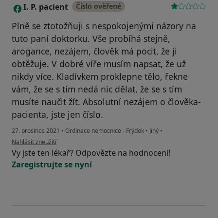
I. P. pacient
Číslo ověřené
I
Plně se ztotožňuji s nespokojenými názory na
tuto paní doktorku. Vše probíhá stejně,
arogance, nezájem, člověk má pocit, že ji
obtěžuje. V dobré víře musím napsat, že už
nikdy více. Kladívkem proklepne tělo, řekne
vám, že se s tím nedá nic dělat, že se s tím
musíte naučit žít. Absolutní nezájem o člověka-
pacienta, jste jen číslo.
27. prosince 2021
•
Ordinace nemocnice - Frýdek
•
Jiný
•
podle názoru uživatele I. P. pacient
Nahlásit zneužití
Vy jste ten lékař? Odpovězte na hodnocení!
Zaregistrujte se nyní