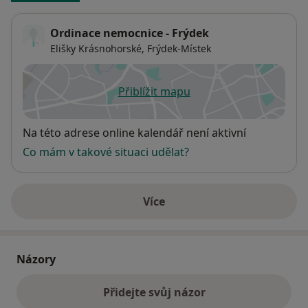
Ordinace nemocnice - Frýdek
Elišky Krásnohorské,
Frýdek-Místek
Přiblížit mapu
se otevře v nové záložce
Dostupnost
Na této adrese online kalendář není aktivní
Co mám v takové situaci udělat?
Více
o adrese
Názory
Přidejte svůj názor