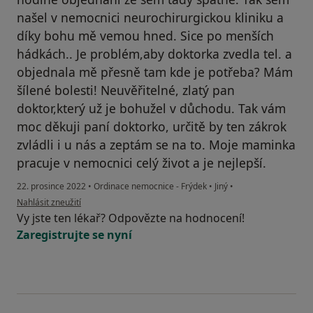
našel v nemocnici neurochirurgickou kliniku a
díky bohu mě vemou hned. Sice po menších
hádkách.. Je problém,aby doktorka zvedla tel. a
objednala mě přesně tam kde je potřeba? Mám
šílené bolesti! Neuvěřitelné, zlatý pan
doktor,který už je bohužel v důchodu. Tak vám
moc děkuji paní doktorko, určitě by ten zákrok
zvládli i u nás a zeptám se na to. Moje maminka
pracuje v nemocnici celý život a je nejlepší.
22. prosince 2022
•
Ordinace nemocnice - Frýdek
•
Jiný
•
podle názoru uživatele Pacient
Nahlásit zneužití
Vy jste ten lékař? Odpovězte na hodnocení!
Zaregistrujte se nyní