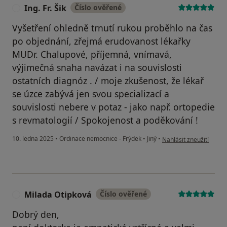
Ing. Fr. Šik
Číslo ověřené
I
Vyšetření ohledně trnutí rukou proběhlo na čas
po objednání, zřejmá erudovanost lékařky
MUDr. Chalupové, příjemná, vnímavá,
výjimečná snaha navázat i na souvislosti
ostatních diagnóz . / moje zkušenost, že lékař
se úzce zabývá jen svou specializací a
souvislosti nebere v potaz - jako např. ortopedie
s revmatologií / Spokojenost a poděkování !
podle názoru uživatele I
10. ledna 2025
•
Ordinace nemocnice - Frýdek
•
Jiný
•
Nahlásit zneužití
Milada Otipková
Číslo ověřené
M
Dobrý den,