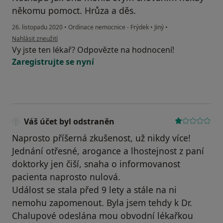
někomu pomoct. Hrůza a děs.
26. listopadu 2020
•
Ordinace nemocnice - Frýdek
•
Jiný
•
podle názoru uživatele Inka
Nahlásit zneužití
Vy jste ten lékař? Odpovězte na hodnocení!
Zaregistrujte se nyní
Váš účet byl odstraněn
Naprosto příšerná zkušenost, už nikdy více!
Jednání otřesné, arogance a lhostejnost z paní
doktorky jen čiší, snaha o informovanost
pacienta naprosto nulová.
Událost se stala před 9 lety a stále na ni
nemohu zapomenout. Byla jsem tehdy k Dr.
Chalupové odeslána mou obvodní lékařkou