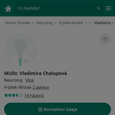
Hla
Co hledáte?
Hlavní Stránka
Neurolog
Frýdek-Místek
Vladimíra 
Změna města
MUDr.
Vladimíra Chalupová
o specializacích
Neurolog
·
Více
Frýdek-Místek
2 adresy
14 názorů
Kontaktní údaje