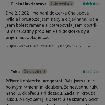
Eliska Havrlantova
Číslo ověřené
E
Dne 2.8.2021 me pani doktorka Chalupova
prijala i presto,ze jsem nebyla objednana. Mela
jsem bolest ramene a potrebovala jsem obstrik
ramene.Zadny problem.Pani doktorka byla
prijemna.Spokojenost.
podle názoru uživatele 
2. srpna 2021
•
Ordinace nemocnice - Frýdek
•
Jiný
•
Nahlásit zneužití
Inka
Číslo ověřené
I
Příšerná doktorka. Arogantni. Byla jsem u ni s
bolavým ramennim kloubem, že nezvednu ruku
nahoru, dopředu ani dozadu. Začla mi kroužit
rukou. A když sem jí s bolesti a se slzami v očích