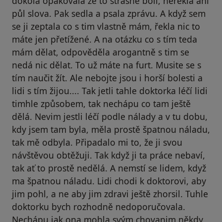
dokola opakovala že to strašně bolí, neřekla ani
půl slova. Pak sedla a psala zprávu. A když sem
se ji zeptala co s tim vlastně mám, řekla nic to
máte jen přetížené. A na otázku co s tím teda
mám dělat, odpověděla arogantně s tim se
nedá nic dělat. To už máte na furt. Musite se s
tím naučit žít. Ale nebojte jsou i horší bolesti a
lidi s tím žijou.... Tak jetli tahle doktorka léčí lidi
timhle způsobem, tak nechápu co tam ještě
dělá. Nevim jestli léčí podle nálady a v tu dobu,
kdy jsem tam byla, měla prostě špatnou náladu,
tak mě odbyla. Připadalo mi to, že ji svou
návštěvou obtěžuji. Tak když ji ta práce nebaví,
tak ať to prostě nedělá. A nemstí se lidem, když
ma špatnou náladu. Lidi chodi k doktorovi, aby
jim pohl, a ne aby jim zdravi ještě zhorsil. Tuhle
doktorku bych rozhodně nedoporučovala.
Nechápu jak ona mohla svým chovanim někdy