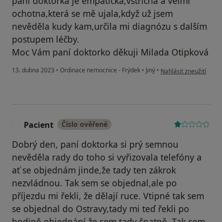
paní doktorka je empatická,vstřícná a velmi
ochotna,která se mě ujala,když už jsem
nevěděla kudy kam,určila mi diagnózu s dalším
postupem léčby.
Moc Vám paní doktorko děkuji Milada Otipková
podle názoru uživatel
13. dubna 2023
•
Ordinace nemocnice - Frýdek
•
Jiný
•
Nahlásit zneužití
Pacient
Číslo ověřené
P
Dobrý den, paní doktorka si prý semnou
nevěděla rady do toho si vyřizovala telefóny a
ať se objednám jinde,že tady ten zákrok
nezvládnou. Tak sem se objednal,ale po
příjezdu mi řekli, že dělají ruce. Vtipné tak sem
se objednal do Ostravy,tady mi teď řekli po
hodině objednání že sem tady špatně. Tak sem