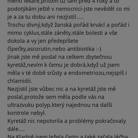
mého lékaře,přitom už tam před 4 roky a to
podotýkám ještě v nemocnici-jste nevěděl co mi
je a za tu dobu ani nezjistil.....
Trochu divný,když žanská pořád krvácí a pořád i
mimo cyklus,stále záněty,stále bolesti a vše
dokola a vy jen předepíšete
čípečky,ascorutin,nebo antibiotika :-)
Jinak jste mě poslal na celkem zbytečnou
kyretáž,nevím k čemu je dobrá,když už jsem
měla v té době srůsty a endometriozu,nejspíš i
chlamidii.
Nezjistil jste vůbec nic a na kyretáž jste mě
poslal,protože sem měla podle vás na
ultrazvuku polyp,který najednou na další
kontrole nebyl.
Kyretáž nic nepotvrila a problémy pokračovaly
dále....
Na Kladně jsem ležela často a také začala léčba