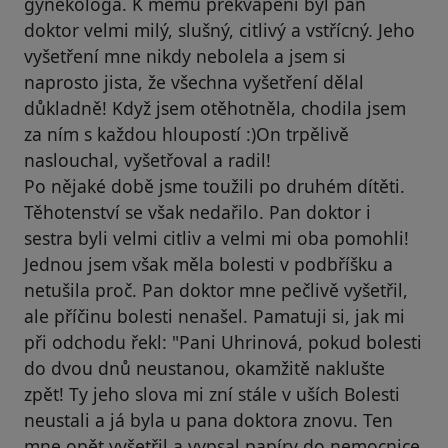
gynekologa. K mému překvapení byl pan
doktor velmi milý, slušný, citlivý a vstřícný. Jeho
vyšetření mne nikdy nebolela a jsem si
naprosto jista, že všechna vyšetření dělal
důkladně! Když jsem otěhotněla, chodila jsem
za ním s každou hloupostí :)On trpělivě
naslouchal, vyšetřoval a radil!
Po nějaké době jsme toužili po druhém dítěti.
Těhotenství se však nedařilo. Pan doktor i
sestra byli velmi citliv a velmi mi oba pomohli!
Jednou jsem však měla bolesti v podbříšku a
netušila proč. Pan doktor mne pečlivě vyšetřil,
ale příčinu bolesti nenašel. Pamatuji si, jak mi
při odchodu řekl: "Pani Uhrinová, pokud bolesti
do dvou dnů neustanou, okamžitě naklušte
zpět! Ty jeho slova mi zní stále v uších Bolesti
neustali a já byla u pana doktora znovu. Ten
mne opět vyšetřil a vypsal papíry do nemocnice