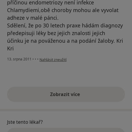
příčinou endometriozy není infekce
Chlamydiemi,obě choroby mohou ale vyvolat
adheze v malé pánci.
Sdělení, že po 30 letech praxe hádám diagnozy
předepisuji léky bez jejich znalosti jejich
účinku je na pováženou a na podání žaloby. Kri
Kri
podle názoru uživatele Pacient
13. srpna 2011
•
•
•
Nahlásit zneužití
Zobrazit více
výše uvedené názory
Jste tento lékař?