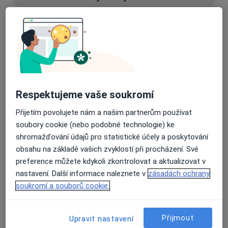
24 názorů
Recenze pacientů jsou pro nás důležité.
Specialisté nemají možnost zaplatit za
Respektujeme vaše soukromí
odstranění nebo změnu recenze pacienta.
Další informace o názorech
Další informace.
Přijetím povolujete nám a našim partnerům používat
soubory cookie (nebo podobné technologie) ke
shromažďování údajů pro statistické účely a poskytování
obsahu na základě vašich zvyklostí při procházení. Své
preference můžete kdykoli zkontrolovat a aktualizovat v
nastavení. Další informace naleznete v
zásadách ochrany
Hledejte v názorech
soukromí a souborů cookie.
Přijmout
Upravit nastavení