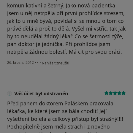
komunikativní a šetrný. Jako nová pacientka
jsem u něj netrpěla při první prohlídce stresem,
jak to u mně bývá, povídal si se mnou o tom co
právě dělá a proč to dělá. Vyšel mi vstříc, tak jak
by to neudělal žádný lékař. Co se šetrnosti týče,
pan doktor je jednička. Při prohlídce jsem
netrpěla žádnou bolestí. Má cit pro svou práci.
podle názoru uživatele Váš účet byl odstraněn
26. března 2012
•
•
•
Nahlásit zneužití
Váš účet byl odstraněn
Před panem doktorem Paláskem pracovala
lékařka, ke které jsem se bála chodit! Její
vyšetření bolela a celkový přístup byl strašný!!!!
Pochopitelně jsem měla strach i z nového