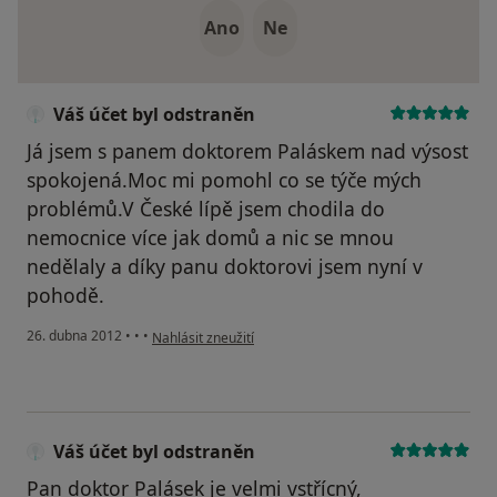
Ano
Ne
Váš účet byl odstraněn
Já jsem s panem doktorem Paláskem nad výsost
spokojená.Moc mi pomohl co se týče mých
problémů.V České lípě jsem chodila do
nemocnice více jak domů a nic se mnou
nedělaly a díky panu doktorovi jsem nyní v
pohodě.
podle názoru uživatele Váš účet byl odstraněn
26. dubna 2012
•
•
•
Nahlásit zneužití
Váš účet byl odstraněn
Pan doktor Palásek je velmi vstřícný,