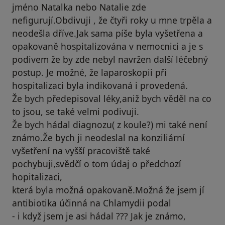
jméno Natalka nebo Natalie zde
nefigurují.Obdivuji , že čtyři roky u mne trpěla a
neodešla dříve.Jak sama píše byla vyšetřena a
opakovaně hospitalizována v nemocnici a je s
podivem že by zde nebyl navržen další léčebný
postup. Je možné, že laparoskopii při
hospitalizaci byla indikovaná i provedená.
Že bych předepisoval léky,aniž bych věděl na co
to jsou, se také velmi podivuji.
Že bych hádal diagnozu( z koule?) mi také není
známo.Že bych ji neodeslal na konziliární
vyšetření na vyšší pracoviště také
pochybuji,svědčí o tom údaj o předchozí
hopitalizaci,
která byla možná opakovaně.Možná že jsem jí
antibiotika účinná na Chlamydii podal
- i když jsem je asi hádal ??? Jak je známo,