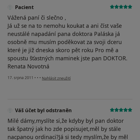
Pacient
Vážená paní či slečno ,
Já už se na to nemohu koukat a ani číst vaše
neustálé napadání pana doktora Paláska já
osobně mu musím poděkovat za svoji dceru
které je již dneska skoro pět roku Pro mě a
spoustu šťastných maminek jste pan DOKTOR.
Renata Novotná
podle názoru uživatele Pacient
17. srpna 2011
•
•
•
Nahlásit zneužití
Váš účet byl odstraněn
Milé dámy,myslíte si,že kdyby byl pan doktor
tak špatný jak ho zde popisujet,měl by stále
nacpanou ordinaci?Já si tedy myslím,že by měl