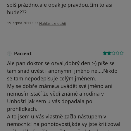
spíš prázdno.ale opak je pravdou,čím to asi
bude???
podle názoru uživatele Váš účet byl odstraněn
15. srpna 2011
•
•
•
Nahlásit zneužití
Pacient
Ale pan doktor se ozval,dobrý den :-) píše se
tam snad uvést i anonymní jméno ne....Nikdo
se tam nepodepisuje celým jménem.
My se dobře známe,a uvádět své jméno ani
nemusím,stačí že vědí známé a rodina v
Unhošti jak sem u vás dopadala po
prohlídkách.
A to jsem u Vás vlastně začla nástupem v
nemocnici na pohotovosti,kde vy jste kritizoval