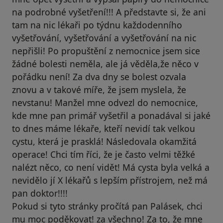
na podrobné vyšetření!!! A představte si, že ani
tam na nic lékaři po týdnu každodenního
vyšetřování, vyšetřování a vyšetřování na nic
nepřišli! Po propuštění z nemocnice jsem sice
žádné bolesti neměla, ale já věděla,že něco v
pořádku není! Za dva dny se bolest ozvala
znovu a v takové míře, že jsem myslela, že
nevstanu! Manžel mne odvezl do nemocnice,
kde mne pan primář vyšetřil a ponadával si jaké
to dnes máme lékaře, kteří nevidí tak velkou
cystu, která je prasklá! Následovala okamžitá
operace! Chci tím říci, že je často velmi těžké
nalézt něco, co není vidět! Má cysta byla velká a
nevidělo jí X lékařů s lepším přístrojem, než má
pan doktor!!!!
Pokud si tyto stránky pročítá pan Palásek, chci
mu moc poděkovat! za všechno! Za to, že mne