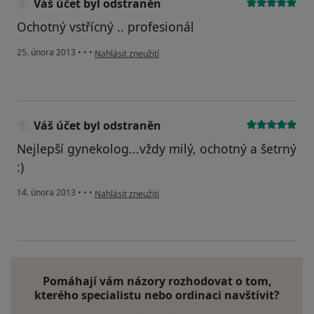
Váš účet byl odstraněn
Ochotný vstřícný .. profesionál
podle názoru uživatele Váš účet byl odstraněn
25. února 2013
•
•
•
Nahlásit zneužití
Váš účet byl odstraněn
Nejlepší gynekolog...vždy milý, ochotný a šetrný
:)
podle názoru uživatele Váš účet byl odstraněn
14. února 2013
•
•
•
Nahlásit zneužití
Pomáhají vám názory rozhodovat o tom,
kterého specialistu nebo ordinaci navštívit?