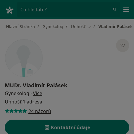
Hla
Co hledáte?
Hlavní Stránka
Gynekolog
Unhošť
Vladimír Palásek
Změna města
MUDr.
Vladimír Palásek
o specializacích
Gynekolog
·
Více
Unhošť
1 adresa
24 názorů
Kontaktní údaje