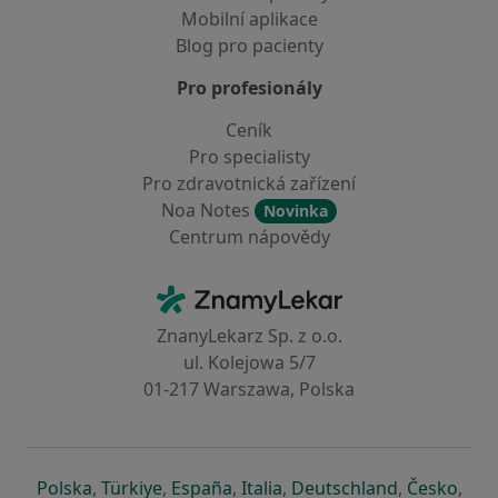
Mobilní aplikace
Blog pro pacienty
Pro profesionály
Ceník
Pro specialisty
Pro zdravotnická zařízení
Noa Notes
Novinka
Centrum nápovědy
Kontakt
ZnamyLekar - Hlavní stránka
ZnanyLekarz Sp. z o.o.
ul. Kolejowa 5/7
01-217 Warszawa, Polska
se otevře v nové záložce
se otevře v nové záložce
se otevře v nové záložce
se otevře v nové záložce
se otevře v 
se o
Polska
,
Türkiye
,
España
,
Italia
,
Deutschland
,
Česko
,