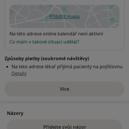
Přiblížit mapu
se otevře v nové záložce
Dostupnost
Na této adrese online kalendář není aktivní
Co mám v takové situaci udělat?
Způsoby platby (soukromé návštěvy)
Na teto adrese lékař přijímá pacienty na pojišťovnu
Detaily
Více
o adrese
Názory
Přidejte svůj názor