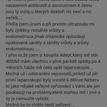
nasazením antibiotik a ascorutinem.K čemu
jsou ty vizity,u kterých doktoři nic neví a nic
neřeší....
Přešla jsem jinam a při prvním ultrazvuku mi
byly zjištěny rozsáhlé srůsty a
endometrioza.Jinak chlamidie způsobují
opakované záněty a záněty srůsty a srůsty
endometriozu.....
I přes to,že jsem si koupila Adept,který mě stál
4000kč mám všechno v plné parádě zpátky,po 4
měsících.Takže mě čeká opět laparoskopie...
Možná už i odstranění vejcovodů,jelikož už při
první laparoskopii byly srostlé k děloze.Neberu
to jako nějaké veřejné vyřizování s Vámi,ale jen
poukazuji na problémy,které mohou mít i jiné a
vy je nemusíte vyřešit.
Možná by to chtělo lepší zařízení....