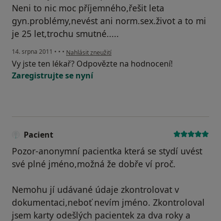
Neni to nic moc příjemného,řešit leta
gyn.problémy,nevést ani norm.sex.život a to mi
je 25 let,trochu smutné.....
podle názoru uživatele Pacient
14. srpna 2011
•
•
•
Nahlásit zneužití
Vy jste ten lékař? Odpovězte na hodnocení!
Zaregistrujte se nyní
Pacient
Pozor-anonymní pacientka která se stydí uvést
své plné jméno,možná že dobře ví proč.
Nemohu jí udávané údaje zkontrolovat v
dokumentaci,neboť nevím jméno. Zkontroloval
jsem karty odešlých pacientek za dva roky a