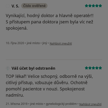
V. S.
Číslo ověřené
V
Vynikající, hodný doktor a hlavně operatér!!
S přístupem pana doktora jsem byla víc než
spokojená.
podle názoru uživatele V. S.
10. října 2020
•
jiné místo
•
Jiný
•
Nahlásit zneužití
Váš účet byl odstraněn
TOP lékař! Velice schopný, odborně na výši,
citlivý přístup, vzbuzuje důvěru. Ochotně
pomohl pacientce v nouzi. Spokojenost
nadmíru.
podle názoru uživatel
21. března 2019
•
jiné místo
•
gynekologický problém
•
Nahlásit zneužití