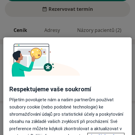
Rezervovat termín
Ceník
Adresy
Názory pacientů (2)
Ceník
Informace o službách a cenách nejsou k dispozici
Tento specialista ještě nepřidával žádné informace o
svých službách.
Respektujeme vaše soukromí
Přijetím povolujete nám a našim partnerům používat
soubory cookie (nebo podobné technologie) ke
Adresa
shromažďování údajů pro statistické účely a poskytování
obsahu na základě vašich zvyklostí při procházení. Své
Nemocnice Ivančice, p.o.
preference můžete kdykoli zkontrolovat a aktualizovat v
Široká 16,
Ivančice
66495