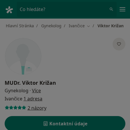
Hla
Co hledáte?
Hlavní Stránka
Gynekolog
Ivančice
Viktor Križan
Změna města
MUDr.
Viktor Križan
o specializacích
Gynekolog
·
Více
Ivančice
1 adresa
2 názory
Kontaktní údaje