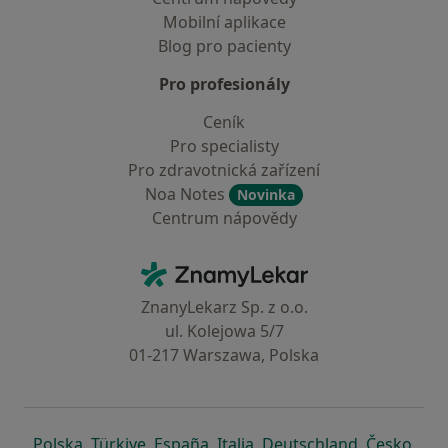
Mobilní aplikace
Blog pro pacienty
Pro profesionály
Ceník
Pro specialisty
Pro zdravotnická zařízení
Noa Notes
Novinka
Centrum nápovědy
Kontakt
ZnamyLekar - Hlavní stránka
ZnanyLekarz Sp. z o.o.
ul. Kolejowa 5/7
01-217 Warszawa, Polska
se otevře v nové záložce
se otevře v nové záložce
se otevře v nové záložce
se otevře v nové záložce
se otevře v 
se o
Polska
,
Türkiye
,
España
,
Italia
,
Deutschland
,
Česko
,