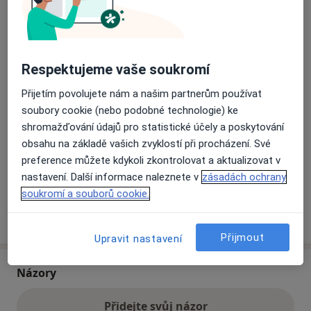
Přiblížit mapu
se otevře v nové záložce
Respektujeme vaše soukromí
Dostupnost
Na této adrese online kalendář není aktivní
Přijetím povolujete nám a našim partnerům používat
Co mám v takové situaci udělat?
soubory cookie (nebo podobné technologie) ke
shromažďování údajů pro statistické účely a poskytování
Způsoby platby (soukromé návštěvy)
obsahu na základě vašich zvyklostí při procházení. Své
Na teto adrese lékař přijímá pacienty na pojišťovnu
preference můžete kdykoli zkontrolovat a aktualizovat v
Detaily
nastavení. Další informace naleznete v
zásadách ochrany
soukromí a souborů cookie.
Více
o adrese
Přijmout
Upravit nastavení
Názory
Přidejte svůj názor