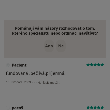
Pomáhají vám názory rozhodovat o tom,
kterého specialistu nebo ordinaci navštívit?
Ano
Ne
Pacient
fundovaná ,pečlivá,příjemná.
podle názoru uživatele Pacient
16. listopadu 2009
•
•
•
Nahlásit zneužití
pacoš
P