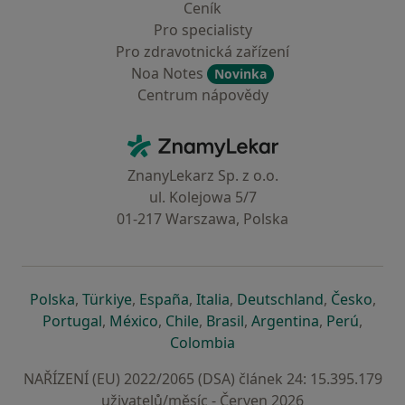
Ceník
Pro specialisty
Pro zdravotnická zařízení
Noa Notes
Novinka
Centrum nápovědy
Kontakt
ZnamyLekar - Hlavní stránka
ZnanyLekarz Sp. z o.o.
ul. Kolejowa 5/7
01-217 Warszawa, Polska
se otevře v nové záložce
se otevře v nové záložce
se otevře v nové záložce
se otevře v nové záložce
se otevře v 
se o
Polska
,
Türkiye
,
España
,
Italia
,
Deutschland
,
Česko
,
se otevře v nové záložce
se otevře v nové záložce
se otevře v nové záložce
se otevře v nové záložc
se otevře v 
se ote
Portugal
,
México
,
Chile
,
Brasil
,
Argentina
,
Perú
,
se otevře v nové záložce
Colombia
NAŘÍZENÍ (EU) 2022/2065 (DSA) článek 24: 15.395.179
uživatelů/měsíc - Červen 2026