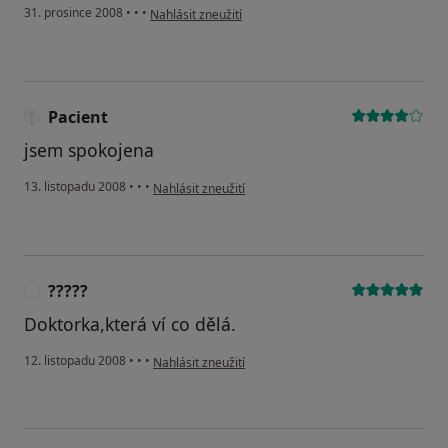
podle názoru uživatele Libor Pražák
31. prosince 2008
•
•
•
Nahlásit zneužití
Pacient
jsem spokojena
podle názoru uživatele Pacient
13. listopadu 2008
•
•
•
Nahlásit zneužití
?????
?
Doktorka,která ví co dělá.
podle názoru uživatele ?????
12. listopadu 2008
•
•
•
Nahlásit zneužití