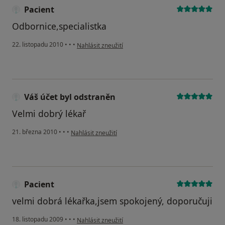
Pacient
Odbornice,specialistka
podle názoru uživatele Pacient
22. listopadu 2010
•
•
•
Nahlásit zneužití
Váš účet byl odstraněn
Velmi dobrý lékař
podle názoru uživatele Váš účet byl odstraněn
21. března 2010
•
•
•
Nahlásit zneužití
Pacient
velmi dobrá lékařka,jsem spokojený, doporučuji
podle názoru uživatele Pacient
18. listopadu 2009
•
•
•
Nahlásit zneužití