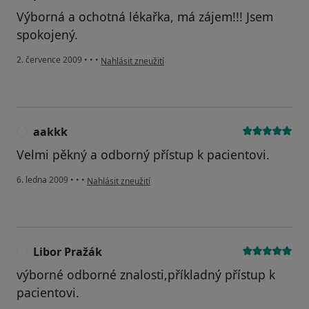
Výborná a ochotná lékařka, má zájem!!! Jsem
spokojený.
podle názoru uživatele pacoš
2. července 2009
•
•
•
Nahlásit zneužití
aakkk
A
Velmi pěkný a odborný přístup k pacientovi.
podle názoru uživatele aakkk
6. ledna 2009
•
•
•
Nahlásit zneužití
Libor Pražák
L
výborné odborné znalosti,příkladný přístup k
pacientovi.