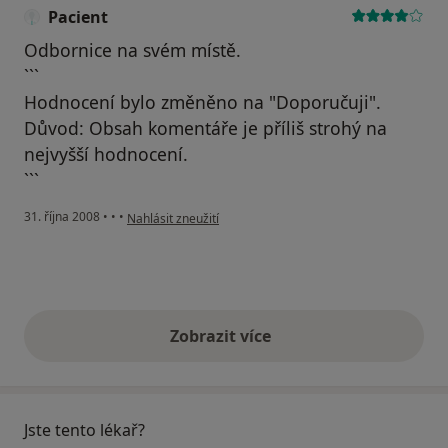
Pacient
Odbornice na svém místě.
```
Hodnocení bylo změněno na "Doporučuji".
Důvod: Obsah komentáře je příliš strohý na
nejvyšší hodnocení.
```
podle názoru uživatele Pacient
31. října 2008
•
•
•
Nahlásit zneužití
Zobrazit více
výše uvedené názory
Jste tento lékař?