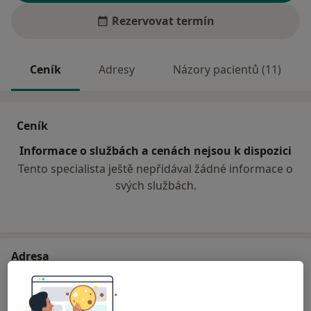
Rezervovat termín
Ceník
Adresy
Názory pacientů (11)
Ceník
Informace o službách a cenách nejsou k dispozici
Tento specialista ještě nepřidával žádné informace o
svých službách.
Adresa
Privátní praktická lékařka
sídliště Družba 1189,
Brumov-Bylnice
76331