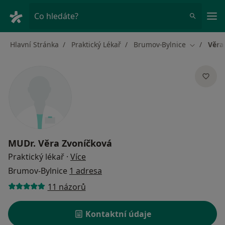
Hla
Co hledáte?
Hlavní Stránka
Praktický Lékař
Brumov-Bylnice
Věra
Změna mě
MUDr.
Věra Zvoníčková
o specializacích
Praktický lékař
·
Více
Brumov-Bylnice
1 adresa
11 názorů
Kontaktní údaje