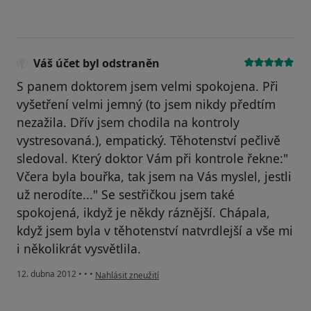
Váš účet byl odstraněn
S panem doktorem jsem velmi spokojena. Při
vyšetření velmi jemný (to jsem nikdy předtím
nezažila. Dřív jsem chodila na kontroly
vystresovaná.), empatický. Těhotenství pečlivě
sledoval. Který doktor Vám při kontrole řekne:"
Včera byla bouřka, tak jsem na Vás myslel, jestli
už nerodíte..." Se sestřičkou jsem také
spokojená, ikdyž je někdy ráznější. Chápala,
když jsem byla v těhotenství natvrdlejší a vše mi
i několikrát vysvětlila.
podle názoru uživatele Váš účet byl odstraněn
12. dubna 2012
•
•
•
Nahlásit zneužití