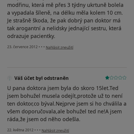
modřinu, která mě přes 3 týdny ukrtuně bolela
a vypadala šíleně, na délku měla kolem 10 cm.
Je strašně škoda, že pak dobrý pan doktor má
tak arogantní a nelidsky jednající sestru, která
odrazuje pacientky.
podle názoru uživatele Váš účet byl odstraněn
23. července 2012
•
•
•
Nahlásit zneužití
Váš účet byl odstraněn
U pana doktora jsem byla do skoro 15let.Ted
jsem bohužel musela odejít,protože už to není
ten doktor,co býval.Nejprve jsem si ho chválila a
všem doporučovala,ale bohužel ted ne!A jsem
ráda,že jsem od něho odešla.
podle názoru uživatele Váš účet byl odstraněn
22. května 2012
•
•
•
Nahlásit zneužití