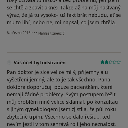
roky užívala tu nízko- a bez problémů, jen jsem
se chtěla zbavit akné). Takže až na můj naštvaný
výraz, že já tu vysoko- už fakt brát nebudu, ať se
mu to líbí, nebo ne, mi napsal, co jsem chtěla.
podle názoru uživatele Váš účet byl odstraněn
8. března 2016
•
•
•
Nahlásit zneužití
Váš účet byl odstraněn
Pan doktor je sice velice milý, příjemný a u
vyšetření jemný, ale to je tak všechno. Pana
doktora doporučuji pouze pacientkám, které
nemají žádné problémy. Svým postupem řešit
můj problém mně velice sklamal, po konzultaci
s jiným gynekologem jsem zjistila, že půl roku
zbytečně trpím. Všechno se dalo řešit.... teď
nevím jestli v tom sehrává roli jeho neznalost,