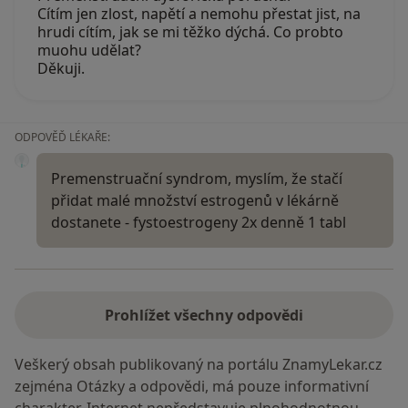
Cítím jen zlost, napětí a nemohu přestat jist, na
hrudi cítím, jak se mi těžko dýchá. Co probto
muohu udělat?
Děkuji.
ODPOVĚĎ LÉKAŘE:
Premenstruační syndrom, myslím, že stačí
přidat malé množství estrogenů v lékárně
dostanete - fystoestrogeny 2x denně 1 tabl
Prohlížet všechny odpovědi
Veškerý obsah publikovaný na portálu ZnamyLekar.cz
zejména Otázky a odpovědi, má pouze informativní
charakter. Internet nepředstavuje plnohodnotnou