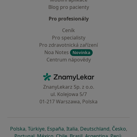
Blog pro pacienty
Pro profesionály
Ceník
Pro specialisty
Pro zdravotnická zařízení
Noa Notes
Novinka
Centrum nápovědy
Kontakt
ZnamyLekar - Hlavní stránka
ZnanyLekarz Sp. z o.o.
ul. Kolejowa 5/7
01-217 Warszawa, Polska
se otevře v nové záložce
se otevře v nové záložce
se otevře v nové záložce
se otevře v nové záložce
se otevře v 
se o
Polska
,
Türkiye
,
España
,
Italia
,
Deutschland
,
Česko
,
se otevře v nové záložce
se otevře v nové záložce
se otevře v nové záložce
se otevře v nové záložc
se otevře v 
se ote
Portugal
,
México
,
Chile
,
Brasil
,
Argentina
,
Perú
,