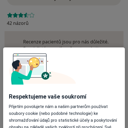
42 názorů
Recenze pacientů jsou pro nás důležité.
Specialisté nemají možnost zaplatit za
odstranění nebo změnu recenze pacienta.
Další informace o názorech
Další informace.
Respektujeme vaše soukromí
Hledejte v názorech
Přijetím povolujete nám a našim partnerům používat
soubory cookie (nebo podobné technologie) ke
shromažďování údajů pro statistické účely a poskytování
obsahu na základě vašich zvyklostí při procházení. Své