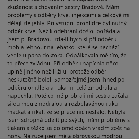
zkušenost s chováním sestry Bradové. Mám
problémy s odběry krve, injekcemi a celkově mi
dělají zle jehly. Při vstupní prohlídce byl nutný
odběr krve. Než k odebrání došlo, požádala
jsem p. Bradovou zda-li bych si při odběru
mohla lehnout na lehátko, které se nachází
vedle u pana doktora. Odpálkovala mě tím, že
to přece zvládnu. Při odběru napíchla něco
uplně jiného než-li žílu, protože odběr
neskutečně bolel. Samozřejmě jsem ihned po
odběru omdlela a ruka mi celá zmodrala a
napuchla. Poté co mě probrali mi sestra začala
silou mou zmodralou a rozbolavěnou ruku
mačkat a říkat, že se přece nic nestalo. Nebyla
jsem schopná odejít po svých, mám problémy s
tlakem a těžko se po omdlobách vracím zpět na
nohy. Na ruce jsem měla obrovskou modrou