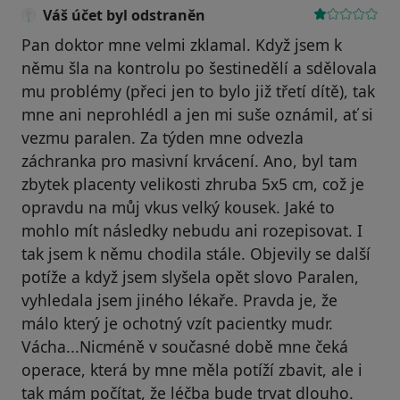
Váš účet byl odstraněn
Pan doktor mne velmi zklamal. Když jsem k
němu šla na kontrolu po šestinedělí a sdělovala
mu problémy (přeci jen to bylo již třetí dítě), tak
mne ani neprohlédl a jen mi suše oznámil, ať si
vezmu paralen. Za týden mne odvezla
záchranka pro masivní krvácení. Ano, byl tam
zbytek placenty velikosti zhruba 5x5 cm, což je
opravdu na můj vkus velký kousek. Jaké to
mohlo mít následky nebudu ani rozepisovat. I
tak jsem k němu chodila stále. Objevily se další
potíže a když jsem slyšela opět slovo Paralen,
vyhledala jsem jiného lékaře. Pravda je, že
málo který je ochotný vzít pacientky mudr.
Vácha...Nicméně v současné době mne čeká
operace, která by mne měla potíží zbavit, ale i
tak mám počítat, že léčba bude trvat dlouho.