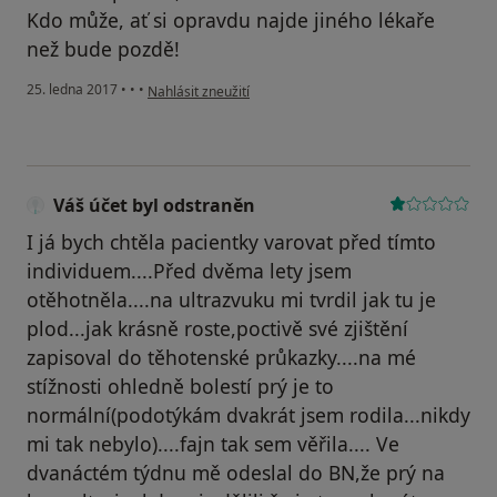
Kdo může, ať si opravdu najde jiného lékaře
než bude pozdě!
podle názoru uživatele Váš účet byl odstraněn
25. ledna 2017
•
•
•
Nahlásit zneužití
Váš účet byl odstraněn
I já bych chtěla pacientky varovat před tímto
individuem....Před dvěma lety jsem
otěhotněla....na ultrazvuku mi tvrdil jak tu je
plod...jak krásně roste,poctivě své zjištění
zapisoval do těhotenské průkazky....na mé
stížnosti ohledně bolestí prý je to
normální(podotýkám dvakrát jsem rodila...nikdy
mi tak nebylo)....fajn tak sem věřila.... Ve
dvanáctém týdnu mě odeslal do BN,že prý na