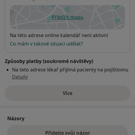
Přiblížit mapu
se otevře v nové záložce
Dostupnost
Na této adrese online kalendář není aktivní
Co mám v takové situaci udělat?
Způsoby platby (soukromé návštěvy)
Na teto adrese lékař přijímá pacienty na pojišťovnu
Detaily
Více
o adrese
Názory
Přidejte svůj názor