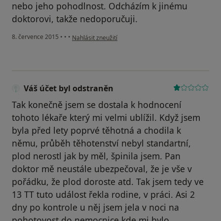
nebo jeho pohodlnost. Odcházím k jinému
doktorovi, takže nedoporučuji.
podle názoru uživatele Váš účet byl odstraněn
8. července 2015
•
•
•
Nahlásit zneužití
Váš účet byl odstraněn
Tak konečně jsem se dostala k hodnocení
tohoto lékaře který mi velmi ublížil. Když jsem
byla před lety poprvé těhotná a chodila k
němu, průběh těhotenství nebyl standartní,
plod nerostl jak by měl, špinila jsem. Pan
doktor mě neustále ubezpečoval, že je vše v
pořádku, že plod doroste atd. Tak jsem tedy ve
13 TT tuto událost řekla rodine, v práci. Asi 2
dny po kontrole u něj jsem jela v noci na
pohotovost do nemocnice kde mi bylo