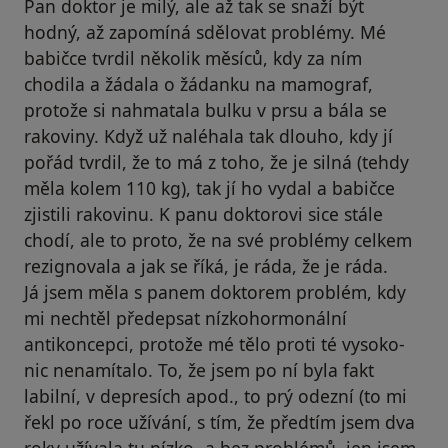
Pan doktor je milý, ale až tak se snaží být
hodný, až zapomíná sdělovat problémy. Mé
babičce tvrdil několik měsíců, kdy za ním
chodila a žádala o žádanku na mamograf,
protože si nahmatala bulku v prsu a bála se
rakoviny. Když už naléhala tak dlouho, kdy jí
pořád tvrdil, že to má z toho, že je silná (tehdy
měla kolem 110 kg), tak jí ho vydal a babičce
zjistili rakovinu. K panu doktorovi sice stále
chodí, ale to proto, že na své problémy celkem
rezignovala a jak se říká, je ráda, že je ráda.
Já jsem měla s panem doktorem problém, kdy
mi nechtěl předepsat nízkohormonální
antikoncepci, protože mé tělo proti té vysoko-
nic nenamítalo. To, že jsem po ní byla fakt
labilní, v depresích apod., to prý odezní (to mi
řekl po roce užívání, s tím, že předtím jsem dva