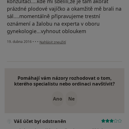
konzultaci....kde mi sdělili,že je tam akorát
prázdné plodové vajíčko a okamžitě mě brali na
sál....momentálně připravujeme trestní
oznámení a žalobu na experta v oboru
gynekologie...vyhnout obloukem
podle názoru uživatele Váš účet byl odstraněn
19. dubna 2016
•
•
•
Nahlásit zneužití
Pomáhají vám názory rozhodovat o tom,
kterého specialistu nebo ordinaci navštívit?
Ano
Ne
Váš účet byl odstraněn