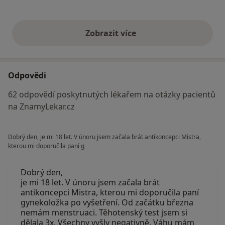
Zobrazit více
výše uvedené názory
Odpovědi
62 odpovědí poskytnutých lékařem na otázky pacientů
na ZnamyLekar.cz
Dobrý den, je mi 18 let. V únoru jsem začala brát antikoncepci Mistra,
kterou mi doporučila paní g
Dobrý den,
je mi 18 let. V únoru jsem začala brát
antikoncepci Mistra, kterou mi doporučila paní
gynekoložka po vyšetření. Od začátku března
nemám menstruaci. Těhotenský test jsem si
dělala 3x. Všechny vyšly negativně. Váhu mám