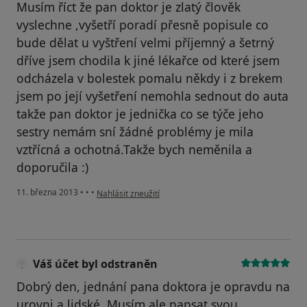
Musím říct že pan doktor je zlatý člověk
vyslechne ,vyšetří poradí přesně popisule co
bude dělat u vyštření velmi příjemný a šetrný
dříve jsem chodila k jiné lékařce od které jsem
odcházela v bolestek pomalu někdy i z brekem
jsem po její vyšetření nemohla sednout do auta
takže pan doktor je jednička co se týče jeho
sestry nemám sní žádné problémy je mila
vztřícná a ochotná.Takže bych neměnila a
doporučila :)
podle názoru uživatele Váš účet byl odstraněn
11. března 2013
•
•
•
Nahlásit zneužití
Váš účet byl odstraněn
Dobrý den, jednání pana doktora je opravdu na
urovni a lidské. Musím ale napsat svou