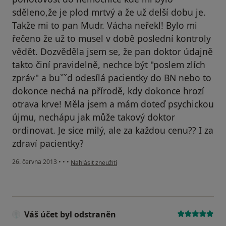
sděleno,že je plod mrtvý a že už delší dobu je.
Takže mi to pan Mudr. Vácha neřekl! Bylo mi
řečeno že už to musel v době poslední kontroly
vědět. Dozvěděla jsem se, že pan doktor údajně
takto činí pravidelně, nechce být "poslem zlích
zpráv" a buˇˇd odesílá pacientky do BN nebo to
dokonce nechá na přírodě, kdy dokonce hrozí
otrava krve! Měla jsem a mám doteď psychickou
újmu, nechápu jak může takový doktor
ordinovat. Je sice milý, ale za každou cenu?? I za
zdraví pacientky?
podle názoru uživatele Váš účet byl odstraněn
26. června 2013
•
•
•
Nahlásit zneužití
Váš účet byl odstraněn