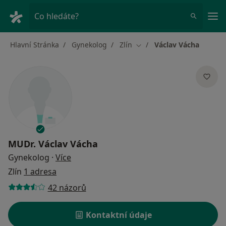
Hla
Co hledáte?
Hlavní Stránka
Gynekolog
Zlín
Václav Vácha
Změna města
MUDr.
Václav Vácha
o specializacích
Gynekolog
·
Více
Zlín
1 adresa
42 názorů
Kontaktní údaje