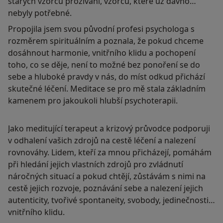
starých vzorců prožívání, vzorců, které už dávno
nebyly potřebné.
Propojila jsem svou původní profesi psychologa s
rozměrem spirituálním a poznala, že pokud chceme
dosáhnout harmonie, vnitřního klidu a pochopení
toho, co se děje, není to možné bez ponoření se do
sebe a hluboké pravdy v nás, do míst odkud přichází
skutečné léčení. Meditace se pro mě stala základním
kamenem pro jakoukoli hlubší psychoterapii.
Jako meditující terapeut a krizový průvodce podporuji
v odhalení vašich zdrojů na cestě léčení a nalezení
rovnováhy. Lidem, kteří za mnou přicházejí, pomáhám
při hledání jejich vlastních zdrojů pro zvládnutí
náročných situací a pokud chtějí, zůstávám s nimi na
cestě jejich rozvoje, poznávání sebe a nalezení jejich
autenticity, tvořivé spontaneity, svobody, jedinečnosti a
vnitřního klidu.