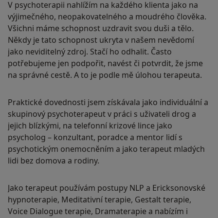
V psychoterapii nahlížím na každého klienta jako na
výjimečného, neopakovatelného a moudrého člověka.
Všichni máme schopnost uzdravit svou duši a tělo.
Někdy je tato schopnost ukryta v našem nevědomí
jako neviditelný zdroj. Stačí ho odhalit. Často
potřebujeme jen podpořit, navést či potvrdit, že jsme
na správné cestě. A to je podle mě úlohou terapeuta.
Praktické dovednosti jsem získávala jako individuální a
skupinový psychoterapeut v práci s uživateli drog a
jejich blízkými, na telefonní krizové lince jako
psycholog – konzultant, poradce a mentor lidí s
psychotickým onemocněním a jako terapeut mladých
lidi bez domova a rodiny.
Jako terapeut používám postupy NLP a Ericksonovské
hypnoterapie, Meditativní terapie, Gestalt terapie,
Voice Dialogue terapie, Dramaterapie a nabízím i