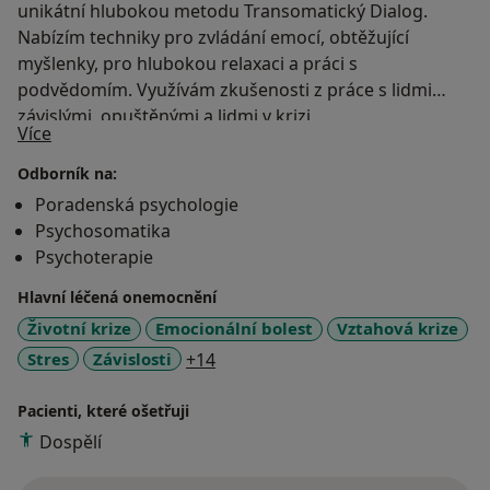
unikátní hlubokou metodu Transomatický Dialog.
Nabízím techniky pro zvládání emocí, obtěžující
myšlenky, pro hlubokou relaxaci a práci s
podvědomím. Využívám zkušenosti z práce s lidmi
závislými, opuštěnými a lidmi v krizi.
O mně
Více
Odborník na:
Poradenská psychologie
Psychosomatika
Psychoterapie
Hlavní léčená onemocnění
Životní krize
Emocionální bolest
Vztahová krize
a11y_sr_more_diseases
Stres
Závislosti
+14
Pacienti, které ošetřuji
Dospělí