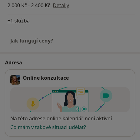
2 000 Kč - 2 400 Kč
Detaily
+1 služba
Jak fungují ceny?
Adresa
Online konzultace
Dostupnost
Na této adrese online kalendář není aktivní
Co mám v takové situaci udělat?