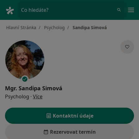
Hla
Co hledáte?
Hlavní Stránka
Psycholog
Sandipa Simová
Mgr.
Sandipa Simová
o specializacích
Psycholog
·
Více
Kontaktní údaje
Rezervovat termín