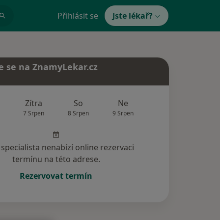
Přihlásit se
Jste lékař?
e se na ZnamyLekar.cz
Zítra
So
Ne
Po
Út
7 Srpen
8 Srpen
9 Srpen
10 Srpen
11 Srp
specialista nenabízí online rezervaci
termínu na této adrese.
Rezervovat termín