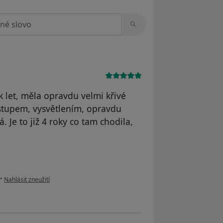
zorech
k let, měla opravdu velmi křivé
ístupem, vysvětlením, opravdu
. Je to již 4 roky co tam chodila,
podle názoru uživatele ZM
•
Nahlásit zneužití