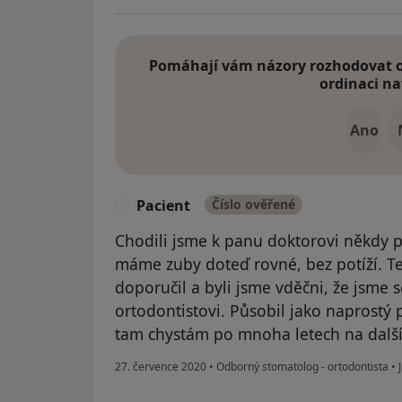
Pomáhají vám názory rozhodovat o 
ordinaci na
Ano
Pacient
Číslo ověřené
P
Chodili jsme k panu doktorovi někdy 
máme zuby doteď rovné, bez potíží. 
doporučil a byli jsme vděčni, že jsme 
ortodontistovi. Působil jako naprostý 
tam chystám po mnoha letech na další
27. července 2020
•
Odborný stomatolog - ortodontista
•
J