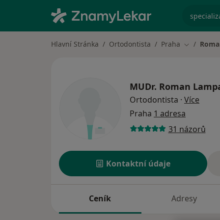
specializ
Hlavní Stránka
Ortodontista
Praha
Roma
Změna měs
MUDr.
Roman Lamp
o spe
Ortodontista
·
Více
Praha
1 adresa
31 názorů
Kontaktní údaje
Ceník
Adresy