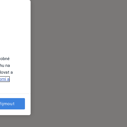
dobné
ahu na
lovat a
omí a
řijmout