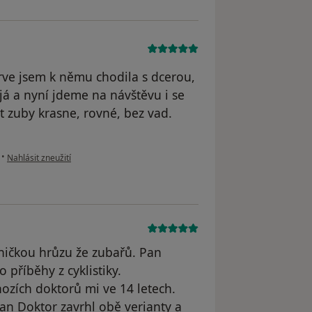
prve jsem k němu chodila s dcerou,
já a nyní jdeme na návštěvu i se
t zuby krasne, rovné, bez vad.
podle názoru uživatele Katerina M.
•
Nahlásit zneužití
ničkou hrůzu že zubařů. Pan
 příběhy z cyklistiky.
ozích doktorů mi ve 14 letech.
 Pan Doktor zavrhl obě verianty a