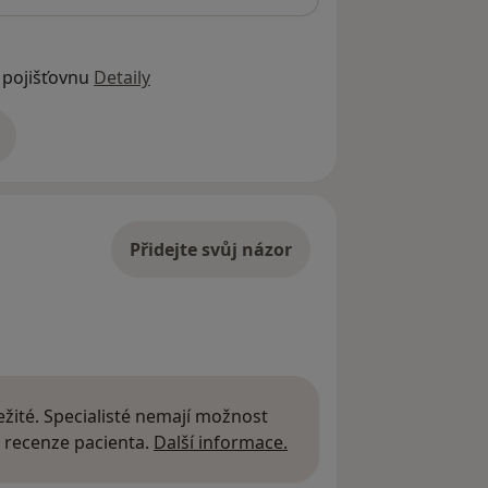
 pojišťovnu
Detaily
adrese
Přidejte svůj názor
žité. Specialisté nemají možnost
Další informace o názor
 recenze pacienta.
Další informace.