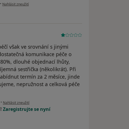
podle názoru uživatele Rk
•
Nahlásit zneužití
péčí však ve srovnání s jinými
edostatečná komunikace péče o
 80%, dlouhé objednací lhůty,
jemná sestřička (několikrát). Při
abídnut termín za 2 měsíce, jinde
ujeme, nepružnost a celková péče
podle názoru uživatele M.K.
•
Nahlásit zneužití
í!
Zaregistrujte se nyní