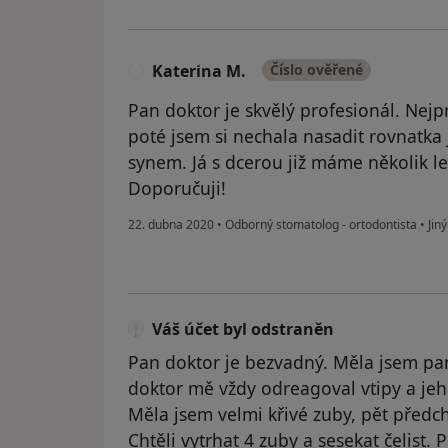
Katerina M.
Číslo ověřené
K
Pan doktor je skvělý profesionál. Nej
poté jsem si nechala nasadit rovnatka 
synem. Já s dcerou již máme několik le
Doporučuji!
22. dubna 2020
•
Odborný stomatolog - ortodontista
•
Jiný
Váš účet byl odstraněn
Pan doktor je bezvadný. Měla jsem pa
doktor mě vždy odreagoval vtipy a jeho
Měla jsem velmi křivé zuby, pět předch
Chtěli vytrhat 4 zuby a sesekat čelist.