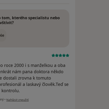
tom, kterého specialistu nebo
vštívit?
Ne
po roce 2000 i s manželkou a oba
Tenkrát nám pana doktora někdo
se dostali zrovna k tomuto
profesionál a laskavý člověk.Teď se
 kontrolu.
podle názoru uživatele Pacient
iný
•
Nahlásit zneužití