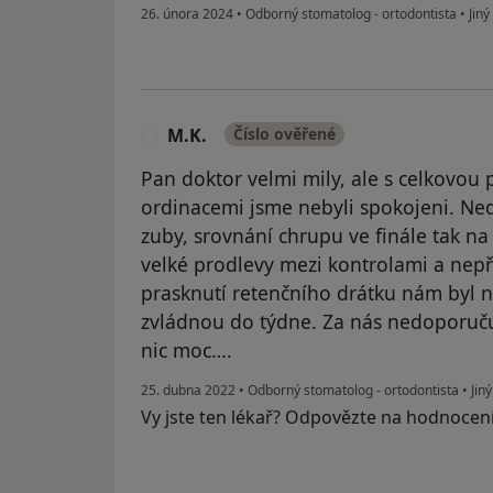
26. února 2024
•
Odborný stomatolog - ortodontista
•
Jiný
M.K.
Číslo ověřené
M
Pan doktor velmi mily, ale s celkovou 
ordinacemi jsme nebyli spokojeni. N
zuby, srovnání chrupu ve finále tak na
velké prodlevy mezi kontrolami a nepří
prasknutí retenčního drátku nám byl n
zvládnou do týdne. Za nás nedoporuč
nic moc….
25. dubna 2022
•
Odborný stomatolog - ortodontista
•
Jiný
Vy jste ten lékař? Odpovězte na hodnocen