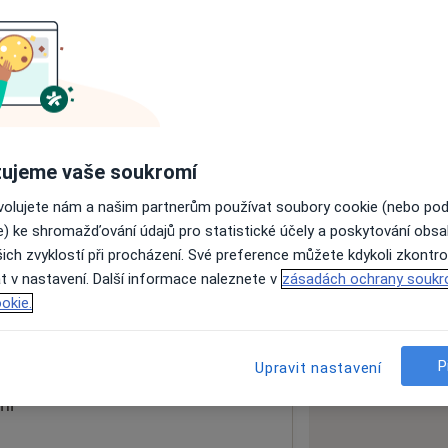
ách nejsou k dispozici
ádné informace o svých službách.
ujeme vaše soukromí
ovolujete nám a našim partnerům používat soubory cookie (nebo po
e) ke shromažďování údajů pro statistické účely a poskytování obs
ich zvyklostí při procházení. Své preference můžete kdykoli zkontro
ta
t v nastavení. Další informace naleznete v
zásadách ochrany soukr
okie.
 mapu
 otevře v nové záložce
P
Upravit nastavení
ní