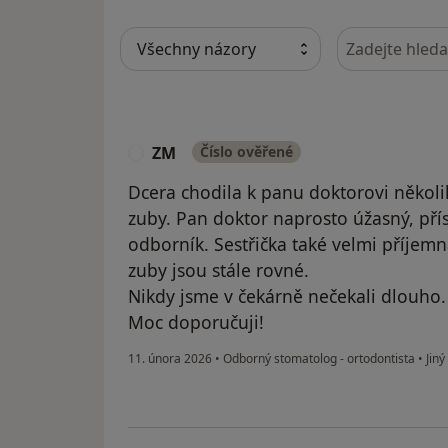
Hledejte v ná
ZM
Číslo ověřené
Z
Dcera chodila k panu doktorovi několi
zuby. Pan doktor naprosto úžasný, př
odborník. Sestřička také velmi příjemná
zuby jsou stále rovné.
Nikdy jsme v čekárně nečekali dlouho.
Moc doporučuji!
11. února 2026
•
Odborný stomatolog - ortodontista
•
Jiný