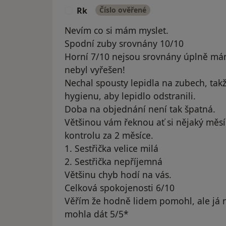
Rk
Číslo ověřené
R
Nevím co si mám myslet.
Spodní zuby srovnány 10/10
Horní 7/10 nejsou srovnány úplně mám
nebyl vyřešen!
Nechal spousty lepidla na zubech, takže
hygienu, aby lepidlo odstranili.
Doba na objednání není tak špatná.
Většinou vám řeknou ať si nějaký měsí
kontrolu za 2 měsíce.
1. Sestřička velice milá
2. Sestřička nepříjemná
Většinu chyb hodí na vás.
Celková spokojenosti 6/10
Věřím že hodně lidem pomohl, ale já 
mohla dát 5/5*