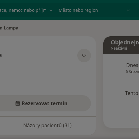
ace, nemoc nebo příjmení
Město nebo region
n Lampa
ta
Objednejt
Neaktivní
a
cializacích
Dnes
6 Srpen
Tento 
Rezervovat termín
Názory pacientů (31)