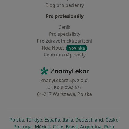
Blog pro pacienty
Pro profesionály
Ceník
Pro specialisty
Pro zdravotnická zařízení
Noa Notes
Novinka
Centrum nápovědy
Kontakt
ZnamyLekar - Hlavní stránka
ZnanyLekarz Sp. z o.o.
ul. Kolejowa 5/7
01-217 Warszawa, Polska
se otevře v nové záložce
se otevře v nové záložce
se otevře v nové záložce
se otevře v nové záložce
se otevře v 
se o
Polska
,
Türkiye
,
España
,
Italia
,
Deutschland
,
Česko
,
se otevře v nové záložce
se otevře v nové záložce
se otevře v nové záložce
se otevře v nové záložc
se otevře v 
se ote
Portugal
,
México
,
Chile
,
Brasil
,
Argentina
,
Perú
,