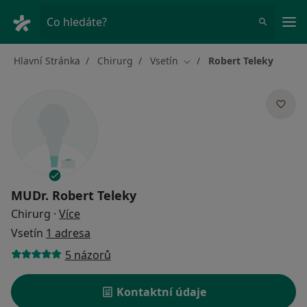
Hla
Co hledáte?
Hlavní Stránka
Chirurg
Vsetín
Robert Teleky
Změna města
MUDr.
Robert Teleky
o specializacích
Chirurg
·
Více
Vsetín
1 adresa
5 názorů
Kontaktní údaje