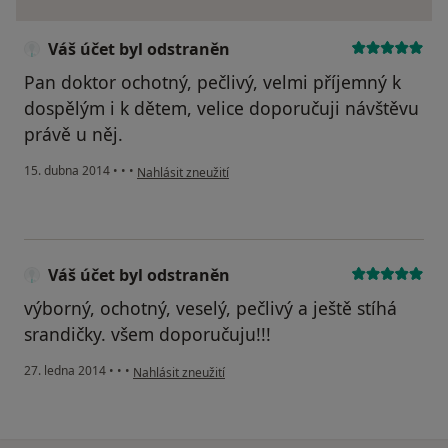
Váš účet byl odstraněn
Pan doktor ochotný, pečlivý, velmi příjemný k
dospělým i k dětem, velice doporučuji návštěvu
právě u něj.
podle názoru uživatele Váš účet byl odstraněn
15. dubna 2014
•
•
•
Nahlásit zneužití
Váš účet byl odstraněn
výborný, ochotný, veselý, pečlivý a ještě stíhá
srandičky. všem doporučuju!!!
podle názoru uživatele Váš účet byl odstraněn
27. ledna 2014
•
•
•
Nahlásit zneužití