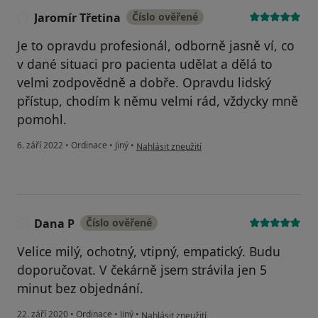
Jaromír Třetina
Číslo ověřené
J
Je to opravdu profesionál, odborně jasně ví, co
v dané situaci pro pacienta udělat a dělá to
velmi zodpovědně a dobře. Opravdu lidský
přístup, chodím k němu velmi rád, vždycky mně
pomohl.
podle názoru uživatele Jaromír Třetina
6. září 2022
•
Ordinace
•
Jiný
•
Nahlásit zneužití
Dana P
Číslo ověřené
D
Velice milý, ochotný, vtipný, empatický. Budu
doporučovat. V čekárně jsem strávila jen 5
minut bez objednání.
podle názoru uživatele Dana P
22. září 2020
•
Ordinace
•
Jiný
•
Nahlásit zneužití