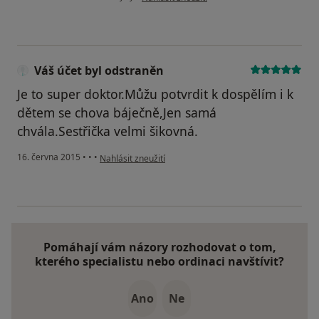
Váš účet byl odstraněn
Je to super doktor.Můžu potvrdit k dospělím i k
dětem se chova báječně,Jen samá
chvála.Sestřička velmi šikovná.
podle názoru uživatele Váš účet byl odstraněn
16. června 2015
•
•
•
Nahlásit zneužití
Pomáhají vám názory rozhodovat o tom,
kterého specialistu nebo ordinaci navštívit?
Ano
Ne