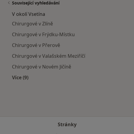
Související vyhledávání
V okolí Vsetína
Chirurgové v Zlíně
Chirurgové v Frýdku-Místku
Chirurgové v Přerově
Chirurgové v Valašském Meziříčí
Chirurgové v Novém Jičíně
Více (9)
Více v kategorii: V okolí Vsetína
Stránky