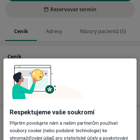
Rezervovat termín
Ceník
Adresy
Názory pacientů (5)
Ceník
Informace o službách a cenách nejsou k dispozici
Tento specialista ještě nepřidával žádné informace o
svých službách.
Respektujeme vaše soukromí
Adresa
Přijetím povolujete nám a našim partnerům používat
soubory cookie (nebo podobné technologie) ke
Ordinace
shromažďování údajů pro statistické účely a poskytování
Nemocniční 945,
Vsetín
75501