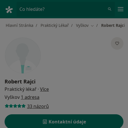
Hla
Co hledáte?
Hlavní Stránka
Praktický Lékař
Vyškov
Robert Rajci
Změna města
Robert Rajci
o specializacích
Praktický lékař
·
Více
Vyškov
1 adresa
33 názorů
Kontaktní údaje