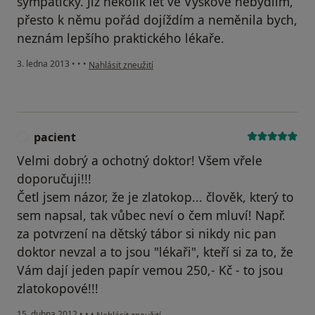
sympatický. Již několik let ve Vyškově nebydlím,
přesto k němu pořád dojíždím a neměnila bych,
neznám lepšího praktického lékaře.
podle názoru uživatele Váš účet byl odstraněn
3. ledna 2013
•
•
•
Nahlásit zneužití
pacient
P
Velmi dobrý a ochotný doktor! Všem vřele
doporučuji!!!
Četl jsem názor, že je zlatokop... člověk, který to
sem napsal, tak vůbec neví o čem mluví! Např.
za potvrzení na dětský tábor si nikdy nic pan
doktor nevzal a to jsou "lékaři", kteří si za to, že
Vám dají jeden papír vemou 250,- Kč - to jsou
zlatokopové!!!
podle názoru uživatele pacient
15. dubna 2012
•
•
•