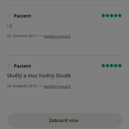
Pacient
:-)
podle názoru uživatele Pacient
22. července 2011
•
•
•
Nahlásit zneužití
Pacient
Skvělý a moc hodný člověk
podle názoru uživatele Pacient
18. listopadu 2010
•
•
•
Nahlásit zneužití
Zobrazit více
výše uvedené názory