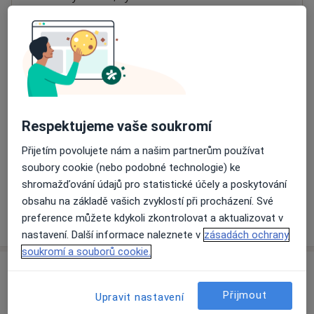
Přiblížit mapu
se otevře v nové záložce
Dostupnost
Na této adrese online kalendář není aktivní
Co mám v takové situaci udělat?
Respektujeme vaše soukromí
Způsoby platby (soukromé návštěvy)
Přijetím povolujete nám a našim partnerům používat
Na teto adrese lékař přijímá pacienty na pojišťovnu
soubory cookie (nebo podobné technologie) ke
Detaily
shromažďování údajů pro statistické účely a poskytování
obsahu na základě vašich zvyklostí při procházení. Své
Více
preference můžete kdykoli zkontrolovat a aktualizovat v
o adrese
nastavení. Další informace naleznete v
zásadách ochrany
soukromí a souborů cookie.
Názory
Přijmout
Upravit nastavení
Přidejte svůj názor