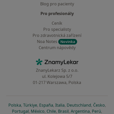
Blog pro pacienty
Pro profesionály
Ceník
Pro specialisty
Pro zdravotnická zařízení
Noa Notes
Novinka
Centrum nápovědy
Kontakt
ZnamyLekar - Hlavní stránka
ZnanyLekarz Sp. z o.o.
ul. Kolejowa 5/7
01-217 Warszawa, Polska
se otevře v nové záložce
se otevře v nové záložce
se otevře v nové záložce
se otevře v nové záložce
se otevře v 
se o
Polska
,
Türkiye
,
España
,
Italia
,
Deutschland
,
Česko
,
se otevře v nové záložce
se otevře v nové záložce
se otevře v nové záložce
se otevře v nové záložc
se otevře v 
se ote
Portugal
,
México
,
Chile
,
Brasil
,
Argentina
,
Perú
,