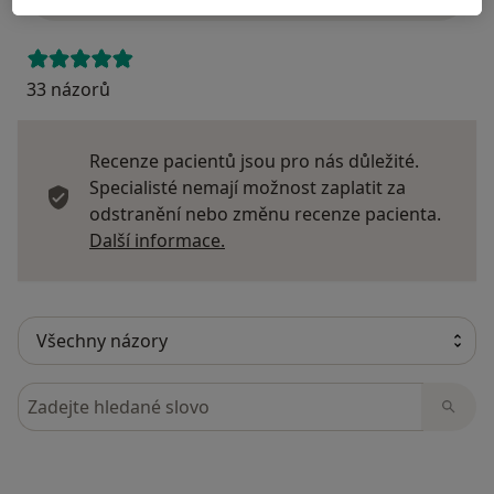
33 názorů
Recenze pacientů jsou pro nás důležité.
Specialisté nemají možnost zaplatit za
odstranění nebo změnu recenze pacienta.
Další informace o názorech
Další informace.
Hledejte v názorech