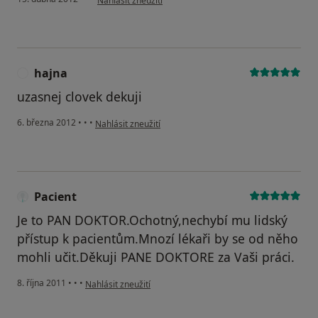
Nahlásit zneužití
hajna
H
uzasnej clovek dekuji
podle názoru uživatele hajna
6. března 2012
•
•
•
Nahlásit zneužití
Pacient
Je to PAN DOKTOR.Ochotný,nechybí mu lidský
přístup k pacientům.Mnozí lékaři by se od něho
mohli učit.Děkuji PANE DOKTORE za Vaši práci.
podle názoru uživatele Pacient
8. října 2011
•
•
•
Nahlásit zneužití