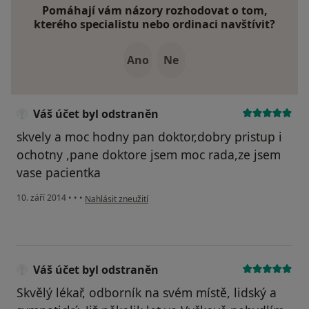
Pomáhají vám názory rozhodovat o tom,
kterého specialistu nebo ordinaci navštívit?
Ano
Ne
Váš účet byl odstraněn
skvely a moc hodny pan doktor,dobry pristup i
ochotny ,pane doktore jsem moc rada,ze jsem
vase pacientka
podle názoru uživatele Váš účet byl odstraněn
10. září 2014
•
•
•
Nahlásit zneužití
Váš účet byl odstraněn
Skvělý lékař, odborník na svém místě, lidský a