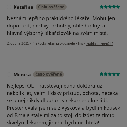
Kateřina
Číslo ověřené
K
Neznám lepšího praktického lékaře. Mohu jen
doporučit, pečlivý, ochotný, ohleduplný, a
hlavně výborný lékař,člověk na svém místě.
podle názoru uživatele Ka
2. dubna 2025
•
Praktický lékař pro dospělé
•
Jiný
•
Nahlásit zneužití
Monika
Číslo ověřené
M
Nejlepší OL - navstevuji pana doktora uz
nekolik let, velmi lidsky pristup, ochota, neceka
se u nej nikdy dlouho i v cekarne- plne lidi.
Prestehovala jsem se z Vyskova a bydlim kousek
od Brna a stale mi za to stoji dojizdet za timto
skvelym lekarem, jineho bych nechtela!