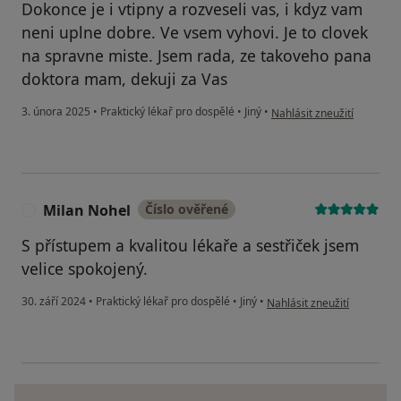
Dokonce je i vtipny a rozveseli vas, i kdyz vam
neni uplne dobre. Ve vsem vyhovi. Je to clovek
na spravne miste. Jsem rada, ze takoveho pana
doktora mam, dekuji za Vas
podle názoru uživatele M
3. února 2025
•
Praktický lékař pro dospělé
•
Jiný
•
Nahlásit zneužití
Milan Nohel
Číslo ověřené
M
S přístupem a kvalitou lékaře a sestřiček jsem
velice spokojený.
podle názoru uživatele Mil
30. září 2024
•
Praktický lékař pro dospělé
•
Jiný
•
Nahlásit zneužití