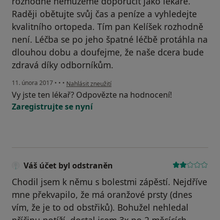
rozhodně nemůžeme doporučit jako lékaře.
Raději obětujte svůj čas a peníze a vyhledejte
kvalitního ortopeda. Tím pan Kelíšek rozhodně
není. Léčba se po jeho špatné léčbě protáhla na
dlouhou dobu a doufejme, že naše dcera bude
zdravá díky odborníkům.
podle názoru uživatele Váš účet byl odstraněn
11. února 2017
•
•
•
Nahlásit zneužití
Vy jste ten lékař? Odpovězte na hodnocení!
Zaregistrujte se nyní
Váš účet byl odstraněn
Chodil jsem k němu s bolestmi zápěstí. Nejdříve
mne překvapilo, že má oranžové prsty (dnes
vím, že je to od obstřiků). Bohužel nehledal
příčinu potíží, dostal jsem 3x po 2 měsících