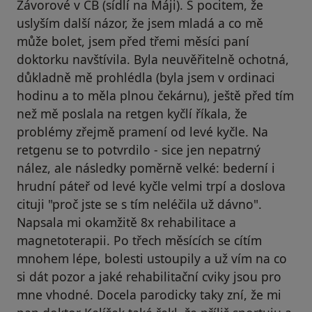
Závorové v ČB (sídlí na Máji). S pocitem, že
uslyším další názor, že jsem mladá a co mě
může bolet, jsem před třemi měsíci paní
doktorku navštívila. Byla neuvěřitelně ochotná,
důkladně mě prohlédla (byla jsem v ordinaci
hodinu a to měla plnou čekárnu), ještě před tím
než mě poslala na retgen kyčlí říkala, že
problémy zřejmě pramení od levé kyčle. Na
retgenu se to potvrdilo - sice jen nepatrný
nález, ale následky poměrně velké: bederní i
hrudní páteř od levé kyčle velmi trpí a doslova
cituji "proč jste se s tím neléčila už dávno".
Napsala mi okamžitě 8x rehabilitace a
magnetoterapii. Po třech měsících se cítím
mnohem lépe, bolesti ustoupily a už vím na co
si dát pozor a jaké rehabilitační cviky jsou pro
mne vhodné. Docela parodicky taky zní, že mi