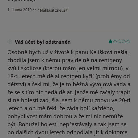
podle názoru uživatele Pacient
1. dubna 2010
•
•
•
Nahlásit zneužití
Váš účet byl odstraněn
Osobně bych už v životě k panu Kelíškovi nešla,
chodila jsem k němu pravidelně na rentgeny
kvůli skoliose (kterou mám jen velmi mírnou), v
18-ti letech mě dělal rentgen kyčlí (problémy od
dětství) a řekl mi, že je to běžná vývojová vada a
že se s tím nic nedá dělat. Jenže mě začaly trápit
silné bolesti zad, šla jsem k němu znovu ve 20-ti
letech a on mě řekl, že záda bolí každého,
pohyblivost mám dobrou a že mi nic nemůže
být. Bohužel bolesti nepřestávaly a tak jsem se
po dalšich dvou letech odhodlala jit k doktorce