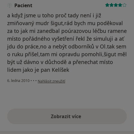
Pacient
a když jsme u toho proč tady není i již
zmiňovaný mudr šigut,rád bych mu poděkoval
za to jak mi zanedbal poúrazovou léčbu ramene
místo pořádného vyšetření řekl že simuluji a ať
jdu do práce,no a nebýt odborníků v Ol.tak sem
o ruku přišel,tam mi opravdu pomohli,šigut měl
být už dávno v důchodě a přenechat místo
lidem jako je pan Kelíšek
podle názoru uživatele Pacient
6. ledna 2010
•
•
•
Nahlásit zneužití
Zobrazit více
výše uvedené názory