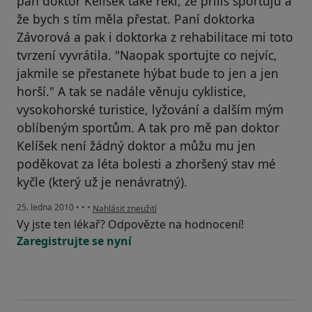
pan doktor Kelíšek také řekl, že příliš sportuju a
že bych s tím měla přestat. Paní doktorka
Závorová a pak i doktorka z rehabilitace mi toto
tvrzení vyvrátila. "Naopak sportujte co nejvíc,
jakmile se přestanete hýbat bude to jen a jen
horší." A tak se nadále věnuju cyklistice,
vysokohorské turistice, lyžování a dalším mým
oblíbeným sportům. A tak pro mě pan doktor
Kelíšek není žádný doktor a můžu mu jen
poděkovat za léta bolesti a zhoršený stav mé
kyčle (který už je nenávratný).
podle názoru uživatele Váš účet byl odstraněn
25. ledna 2010
•
•
•
Nahlásit zneužití
Vy jste ten lékař? Odpovězte na hodnocení!
Zaregistrujte se nyní