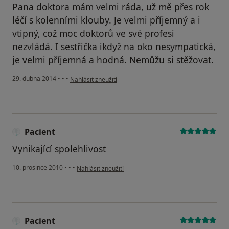
Pana doktora mám velmi ráda, už mě přes rok
léčí s kolenními klouby. Je velmi příjemný a i
vtipný, což moc doktorů ve své profesi
nezvládá. I sestřička ikdyž na oko nesympatická,
je velmi příjemná a hodná. Nemůžu si stěžovat.
podle názoru uživatele Váš účet byl odstraněn
29. dubna 2014
•
•
•
Nahlásit zneužití
Pacient
Vynikající spolehlivost
podle názoru uživatele Pacient
10. prosince 2010
•
•
•
Nahlásit zneužití
Pacient