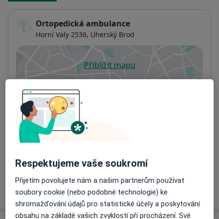
Ortopedická ambulance
Horní Valy 2536,
Uherský Brod
Přiblížit mapu
se otevře v nové záložce
Dostupnost
Na této adrese online kalendář není aktivní
Co mám v takové situaci udělat?
Způsoby platby (soukromé návštěvy)
Na teto adrese lékař přijímá pacienty na pojišťovnu
Detaily
Respektujeme vaše soukromí
Přijetím povolujete nám a našim partnerům používat
Více
o adrese
soubory cookie (nebo podobné technologie) ke
shromažďování údajů pro statistické účely a poskytování
obsahu na základě vašich zvyklostí při procházení. Své