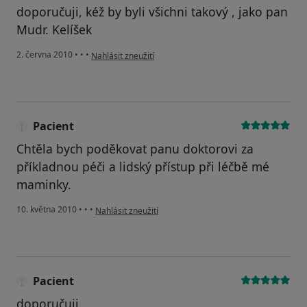
doporučuji, kéž by byli všichni takový , jako pan
Mudr. Kelíšek
podle názoru uživatele Pacient
2. června 2010
•
•
•
Nahlásit zneužití
Pacient
Chtěla bych poděkovat panu doktorovi za
příkladnou péči a lidský přístup při léčbě mé
maminky.
podle názoru uživatele Pacient
10. května 2010
•
•
•
Nahlásit zneužití
Pacient
doporučuji