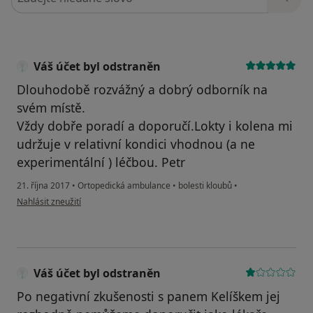
Váš účet byl odstraněn
Dlouhodobě rozvážný a dobrý odborník na
svém místě.
Vždy dobře poradí a doporučí.Lokty i kolena mi
udržuje v relativní kondici vhodnou (a ne
experimentální ) léčbou. Petr
21. října 2017
•
Ortopedická ambulance
•
bolesti kloubů
•
podle názoru uživatele Váš účet byl odstraněn
Nahlásit zneužití
Váš účet byl odstraněn
Po negativní zkušenosti s panem Kelíškem jej