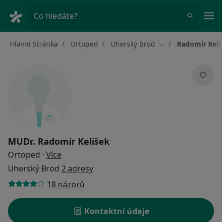
Hla
Co hledáte?
Hlavní Stránka
Ortoped
Uherský Brod
Radomír Kelí
Změna města
MUDr.
Radomír Kelíšek
o specializacích
Ortoped
·
Více
Uherský Brod
2 adresy
18 názorů
Kontaktní údaje