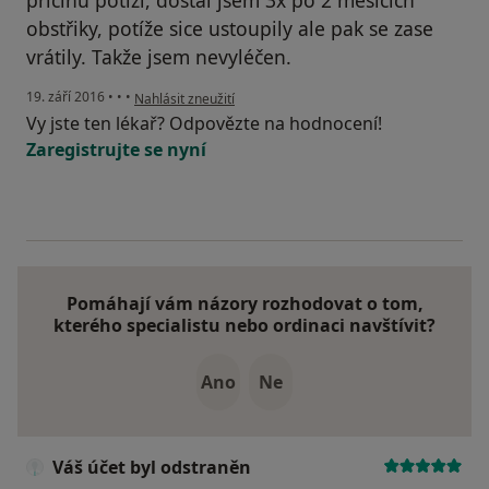
obstřiky, potíže sice ustoupily ale pak se zase
vrátily. Takže jsem nevyléčen.
podle názoru uživatele Váš účet byl odstraněn
19. září 2016
•
•
•
Nahlásit zneužití
Vy jste ten lékař? Odpovězte na hodnocení!
Zaregistrujte se nyní
Pomáhají vám názory rozhodovat o tom,
kterého specialistu nebo ordinaci navštívit?
Ano
Ne
Váš účet byl odstraněn