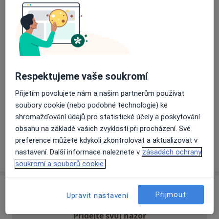
Přiblížit mapu
se otevře v nové záložce
Dostupnost
Na této adrese online kalendář není aktivní
Co mám v takové situaci udělat?
Respektujeme vaše soukromí
Přijetím povolujete nám a našim partnerům používat
Způsoby platby (soukromé návštěvy)
soubory cookie (nebo podobné technologie) ke
Na teto adrese lékař přijímá pacienty na pojišťovnu
shromažďování údajů pro statistické účely a poskytování
Detaily
obsahu na základě vašich zvyklostí při procházení. Své
preference můžete kdykoli zkontrolovat a aktualizovat v
Více
nastavení. Další informace naleznete v
zásadách ochrany
o adrese
soukromí a souborů cookie.
Názory
Přijmout
Upravit nastavení
Přidejte svůj názor