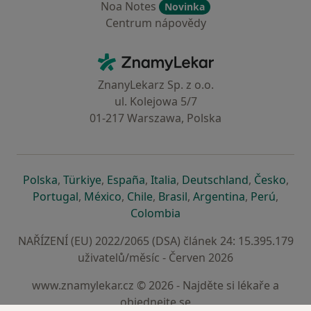
Noa Notes
Novinka
Centrum nápovědy
Kontakt
ZnamyLekar - Hlavní stránka
ZnanyLekarz Sp. z o.o.
ul. Kolejowa 5/7
01-217 Warszawa, Polska
se otevře v nové záložce
se otevře v nové záložce
se otevře v nové záložce
se otevře v nové záložce
se otevře v 
se o
Polska
,
Türkiye
,
España
,
Italia
,
Deutschland
,
Česko
,
se otevře v nové záložce
se otevře v nové záložce
se otevře v nové záložce
se otevře v nové záložc
se otevře v 
se ote
Portugal
,
México
,
Chile
,
Brasil
,
Argentina
,
Perú
,
se otevře v nové záložce
Colombia
NAŘÍZENÍ (EU) 2022/2065 (DSA) článek 24: 15.395.179
uživatelů/měsíc - Červen 2026
www.znamylekar.cz © 2026 - Najděte si lékaře a
objednejte se