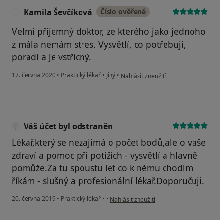
Kamila Ševčíková
Číslo ověřené
K
Velmi příjemný doktor, ze kterého jako jednoho
z mála nemám stres. Vysvětlí, co potřebuji,
poradí a je vstřícný.
podle názoru uživatele Kamila Ševčí
17. června 2020
•
Praktický lékař
•
Jiný
•
Nahlásit zneužití
Váš účet byl odstraněn
Lékař,který se nezajímá o počet bodů,ale o vaše
zdraví a pomoc při potížích - vysvětlí a hlavně
pomůže.Za tu spoustu let co k němu chodím
říkám - slušný a profesionální lékař.Doporučuji.
podle názoru uživatele Váš účet byl ods
20. června 2019
•
Praktický lékař
•
•
Nahlásit zneužití