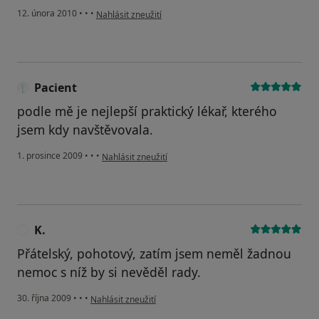
podle názoru uživatele Pacient
12. února 2010
•
•
•
Nahlásit zneužití
Pacient
podle mě je nejlepší praktický lékař, kterého
jsem kdy navštěvovala.
podle názoru uživatele Pacient
1. prosince 2009
•
•
•
Nahlásit zneužití
K.
K
Přátelský, pohotový, zatím jsem neměl žadnou
nemoc s níž by si nevěděl rady.
podle názoru uživatele K.
30. října 2009
•
•
•
Nahlásit zneužití