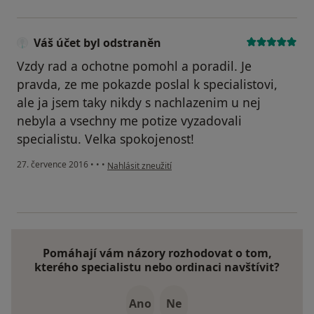
Váš účet byl odstraněn
Vzdy rad a ochotne pomohl a poradil. Je
pravda, ze me pokazde poslal k specialistovi,
ale ja jsem taky nikdy s nachlazenim u nej
nebyla a vsechny me potize vyzadovali
specialistu. Velka spokojenost!
podle názoru uživatele Váš účet byl odstraněn
27. července 2016
•
•
•
Nahlásit zneužití
Pomáhají vám názory rozhodovat o tom,
kterého specialistu nebo ordinaci navštívit?
Ano
Ne