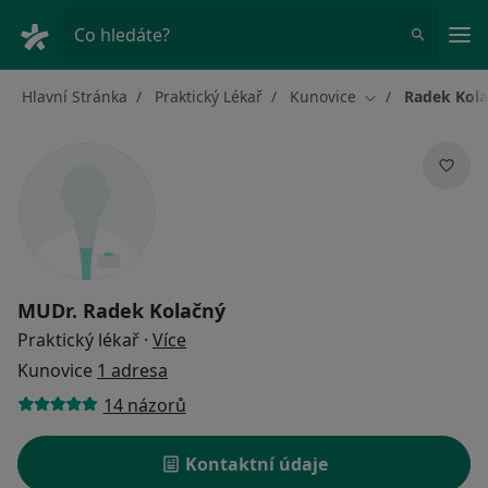
Hla
Co hledáte?
Hlavní Stránka
Praktický Lékař
Kunovice
Radek Kol
Změna města
MUDr.
Radek Kolačný
o specializacích
Praktický lékař
·
Více
Kunovice
1 adresa
14 názorů
Kontaktní údaje