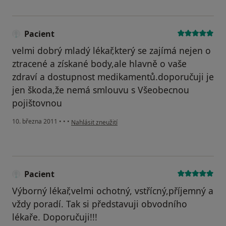
Pacient
velmi dobrý mladý lékař,který se zajímá nejen o
ztracené a získané body,ale hlavně o vaše
zdraví a dostupnost medikamentů.doporučuji je
jen škoda,že nemá smlouvu s Všeobecnou
pojištovnou
podle názoru uživatele Pacient
10. března 2011
•
•
•
Nahlásit zneužití
Pacient
Výborný lékař,velmi ochotný, vstřícný,příjemný a
vždy poradí. Tak si představuji obvodního
lékaře. Doporučuji!!!