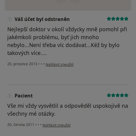
Váš účet byl odstraněn
Nejlepší doktor v okolí vždycky mně pomohl při
jakémkoli problému, byť jich mnoho
nebylo...Není třeba víc dodávat...Kéž by bylo
takových více....
podle názoru uživatele Váš účet byl odstraněn
20. prosince 2013
•
•
•
Nahlásit zneužití
Pacient
Vše mi vždy vysvětlil a odpověděl uspokojivě na
všechny mé otázky.
podle názoru uživatele Pacient
20. června 2011
•
•
•
Nahlásit zneužití