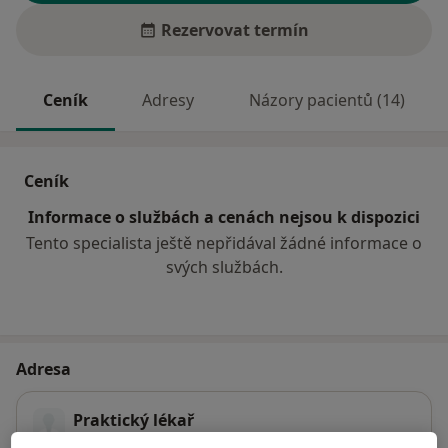
Rezervovat termín
Ceník
Adresy
Názory pacientů (14)
Ceník
Informace o službách a cenách nejsou k dispozici
Tento specialista ještě nepřidával žádné informace o
svých službách.
Adresa
Praktický lékař
Na Rynku 357,
Kunovice
68604