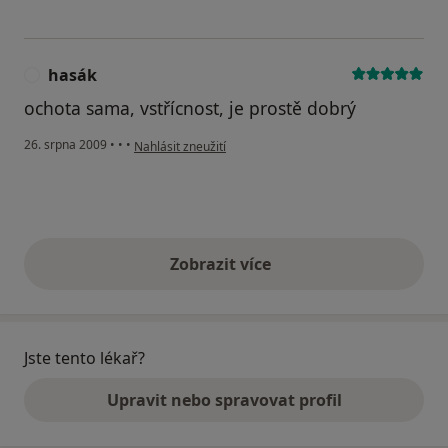
hasák
H
ochota sama, vstřícnost, je prostě dobrý
podle názoru uživatele hasák
26. srpna 2009
•
•
•
Nahlásit zneužití
Zobrazit více
výše uvedené názory
Jste tento lékař?
Upravit nebo spravovat profil