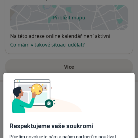
Přiblížit mapu
se otevře v nové záložce
Dostupnost
Na této adrese online kalendář není aktivní
Co mám v takové situaci udělat?
Více
o adrese
Názory
Přidejte svůj názor
Respektujeme vaše soukromí
24 názorů
Přijetím povolujete nám a našim partnerům používat