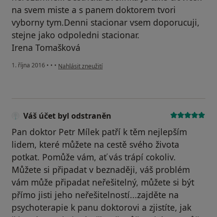
na svem miste a s panem doktorem tvori
vyborny tym.Denni stacionar vsem doporucuji,
stejne jako odpoledni stacionar.
Irena Tomašková
podle názoru uživatele Irena Tomášková
1. října 2016
•
•
•
Nahlásit zneužití
Váš účet byl odstraněn
Pan doktor Petr Mílek patří k těm nejlepším
lidem, které můžete na cestě svého života
potkat. Pomůže vám, ať vás trápí cokoliv.
Můžete si připadat v beznaději, váš problém
vám může připadat neřešitelný, můžete si být
přímo jisti jeho neřešitelností...zajděte na
psychoterapie k panu doktorovi a zjistíte, jak