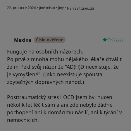
podle názoru uživatele P S
22. prosince 2024
•
jiné místo
•
Jiný
•
Nahlásit zneužití
Maxine
Číslo ověřené
M
Funguje na osobních názorech.
Po prvé z mnoha mohu nějakého lékaře chválit
že mi řekl svůj názor že "AD(H)D neexistuje, že
je vymyšlené". (Jako neexistuje spousta
zbytečných dopravných nehod.)
Posttraumatický stres i OCD jsem byl nucen
několik let léčit sám a ani zde nebylo žádné
pochopení ani k domácímu násilí, ani k týrání v
nemocnicích.