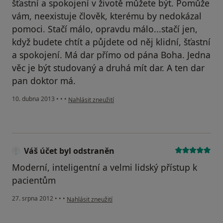
šťastní a spokojení v životě můžete být. Pomůže
vám, neexistuje člověk, kterému by nedokázal
pomoci. Stačí málo, opravdu málo...stačí jen,
když budete chtít a půjdete od něj klidní, šťastní
a spokojení. Má dar přímo od pána Boha. Jedna
věc je být studovaný a druhá mít dar. A ten dar
pan doktor má.
podle názoru uživatele Váš účet byl odstraněn
10. dubna 2013
•
•
•
Nahlásit zneužití
Váš účet byl odstraněn
Moderní, inteligentní a velmi lidský přístup k
pacientům
podle názoru uživatele Váš účet byl odstraněn
27. srpna 2012
•
•
•
Nahlásit zneužití