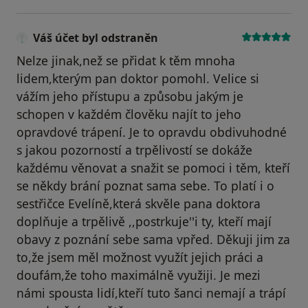
Váš účet byl odstraněn
Nelze jinak,než se přidat k těm mnoha
lidem,kterým pan doktor pomohl. Velice si
vážím jeho přístupu a způsobu jakým je
schopen v každém člověku najít to jeho
opravdové trápení. Je to opravdu obdivuhodné
s jakou pozorností a trpělivostí se dokáže
každému věnovat a snažit se pomoci i těm, kteří
se někdy brání poznat sama sebe. To platí i o
sestřičce Evelíně,která skvěle pana doktora
doplňuje a trpělivě ,,postrkuje''i ty, kteří mají
obavy z poznání sebe sama vpřed. Děkuji jim za
to,že jsem měl možnost využít jejich práci a
doufám,že toho maximálně využiji. Je mezi
námi spousta lidí,kteří tuto šanci nemají a trápí