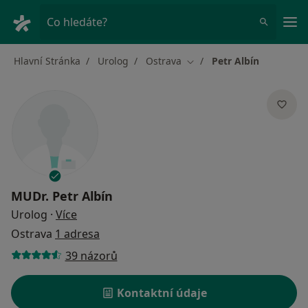
Hla
Co hledáte?
Hlavní Stránka
Urolog
Ostrava
Petr Albín
Změna města
MUDr.
Petr Albín
o specializacích
Urolog
·
Více
Ostrava
1 adresa
39 názorů
Kontaktní údaje