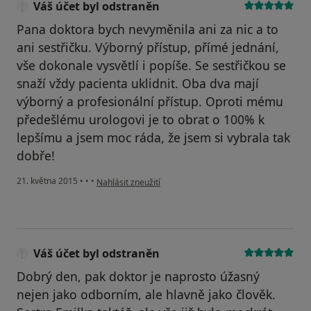
Váš účet byl odstraněn
Pana doktora bych nevyměnila ani za nic a to
ani sestřičku. Výborný přístup, přímé jednání,
vše dokonale vysvětlí i popíše. Se sestřičkou se
snaží vždy pacienta uklidnit. Oba dva mají
výborný a profesionální přístup. Oproti mému
předešlému urologovi je to obrat o 100% k
lepšímu a jsem moc ráda, že jsem si vybrala tak
dobře!
podle názoru uživatele Váš účet byl odstraněn
21. května 2015
•
•
•
Nahlásit zneužití
Váš účet byl odstraněn
Dobrý den, pak doktor je naprosto úžasný
nejen jako odborním, ale hlavně jako člověk.