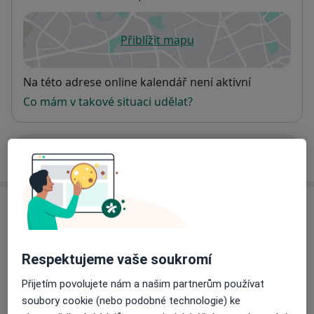
Přiblížit mapu
se otevře v nové záložce
Dostupnost
Na této adrese online kalendář není aktivní
Co mám v takové situaci udělat?
Více
o adrese
Názory
Přidejte svůj názor
Respektujeme vaše soukromí
Přijetím povolujete nám a našim partnerům používat
soubory cookie (nebo podobné technologie) ke
39 názorů