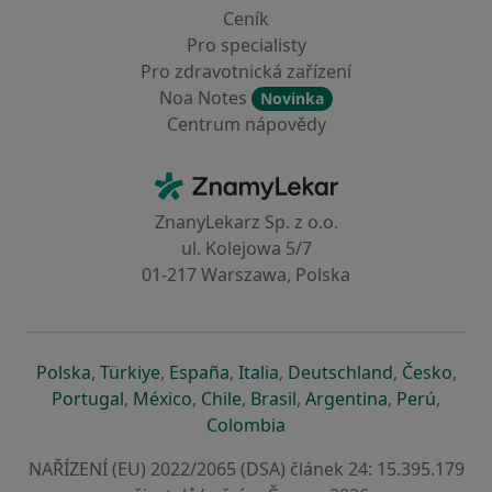
Ceník
Pro specialisty
Pro zdravotnická zařízení
Noa Notes
Novinka
Centrum nápovědy
Kontakt
ZnamyLekar - Hlavní stránka
ZnanyLekarz Sp. z o.o.
ul. Kolejowa 5/7
01-217 Warszawa, Polska
se otevře v nové záložce
se otevře v nové záložce
se otevře v nové záložce
se otevře v nové záložce
se otevře v 
se o
Polska
,
Türkiye
,
España
,
Italia
,
Deutschland
,
Česko
,
se otevře v nové záložce
se otevře v nové záložce
se otevře v nové záložce
se otevře v nové záložc
se otevře v 
se ote
Portugal
,
México
,
Chile
,
Brasil
,
Argentina
,
Perú
,
se otevře v nové záložce
Colombia
NAŘÍZENÍ (EU) 2022/2065 (DSA) článek 24: 15.395.179