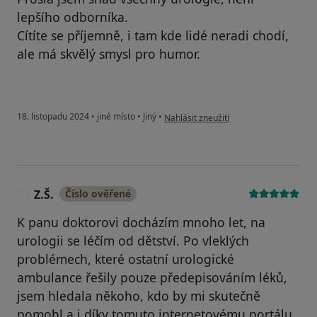
lepšího odborníka.
Cítíte se příjemně, i tam kde lidé neradi chodí,
ale má skvělý smysl pro humor.
podle názoru uživatele Sylva Kučerová
18. listopadu 2024
•
jiné místo
•
Jiný
•
Nahlásit zneužití
Z.Š.
Číslo ověřené
Z
K panu doktorovi docházím mnoho let, na
urologii se léčím od dětství. Po vleklých
problémech, které ostatní urologické
ambulance řešily pouze předepisováním léků,
jsem hledala někoho, kdo by mi skutečně
pomohl a i díky tomuto internetovému portálu