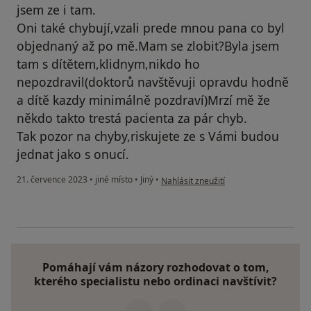
jsem ze i tam.
Oni také chybují,vzali prede mnou pana co byl
objednaný až po mě.Mam se zlobit?Byla jsem
tam s dítětem,klidnym,nikdo ho
nepozdravil(doktorů navštěvuji opravdu hodně
a dítě kazdy minimálně pozdraví)Mrzí mě že
někdo takto trestá pacienta za pár chyb.
Tak pozor na chyby,riskujete ze s Vámi budou
jednat jako s onucí.
podle názoru uživatele S.
21. července 2023
•
jiné místo
•
Jiný
•
Nahlásit zneužití
Pomáhají vám názory rozhodovat o tom,
kterého specialistu nebo ordinaci navštívit?