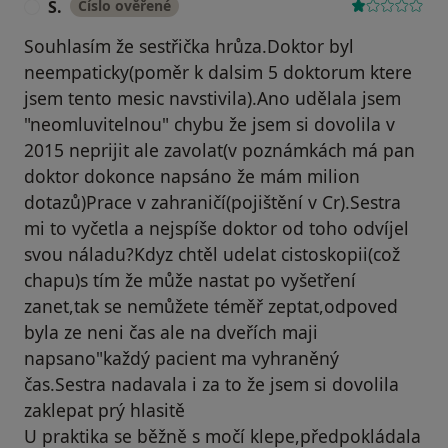
S.
Číslo ověřené
S
Souhlasím že sestřička hrůza.Doktor byl
neempaticky(poměr k dalsim 5 doktorum ktere
jsem tento mesic navstivila).Ano udělala jsem
"neomluvitelnou" chybu že jsem si dovolila v
2015 neprijit ale zavolat(v poznámkách má pan
doktor dokonce napsáno že mám milion
dotazů)Prace v zahraničí(pojištění v Cr).Sestra
mi to vyčetla a nejspíše doktor od toho odvíjel
svou náladu?Kdyz chtěl udelat cistoskopii(což
chapu)s tím že může nastat po vyšetření
zanet,tak se nemůžete téměř zeptat,odpoved
byla ze neni čas ale na dveřích maji
napsano"každý pacient ma vyhraněný
čas.Sestra nadavala i za to že jsem si dovolila
zaklepat prý hlasitě
U praktika se běžně s močí klepe,předpokládala