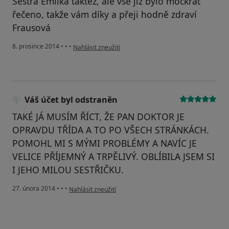
Sestra Emilka taktéž, ale vše již bylo mockrát
řečeno, takže vám díky a přeji hodně zdraví
Frausová
podle názoru uživatele Váš účet byl odstraněn
8. prosince 2014
•
•
•
Nahlásit zneužití
Váš účet byl odstraněn
TAKÉ JÁ MUSÍM ŘÍCT, ŽE PAN DOKTOR JE
OPRAVDU TŘÍDA A TO PO VŠECH STRÁNKÁCH.
POMOHL MI S MÝMI PROBLÉMY A NAVÍC JE
VELICE PŘÍJEMNÝ A TRPĚLIVÝ. OBLÍBILA JSEM SI
I JEHO MILOU SESTŘIČKU.
podle názoru uživatele Váš účet byl odstraněn
27. února 2014
•
•
•
Nahlásit zneužití