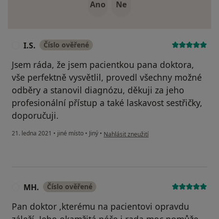
Ano
Ne
I.S.
Číslo ověřené
I
Jsem ráda, že jsem pacientkou pana doktora,
vše perfektně vysvětlil, provedl všechny možné
odběry a stanovil diagnózu, děkuji za jeho
profesionální přístup a také laskavost sestřičky,
doporučuji.
podle názoru uživatele I.S.
21. ledna 2021
•
jiné místo
•
Jiný
•
Nahlásit zneužití
MH.
Číslo ověřené
M
Pan doktor ,kterému na pacientovi opravdu