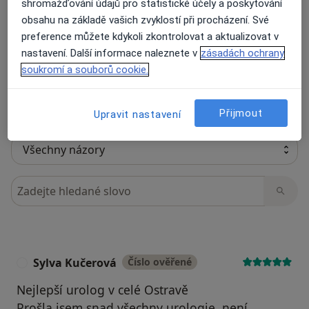
shromažďování údajů pro statistické účely a poskytování
obsahu na základě vašich zvyklostí při procházení. Své
Recenze pacientů jsou pro nás důležité.
preference můžete kdykoli zkontrolovat a aktualizovat v
Specialisté nemají možnost zaplatit za
nastavení. Další informace naleznete v
zásadách ochrany
odstranění nebo změnu recenze pacienta.
soukromí a souborů cookie.
Další informace o názorech
Další informace.
Přijmout
Upravit nastavení
Hledejte v názorech
Sylva Kučerová
Číslo ověřené
S
Nejlepší urolog v celé Ostravě
Prošla jsem snad všechny urologie, není