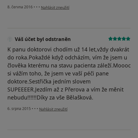
podle názoru uživatele Váš účet byl odstraněn
8. června 2016
•
•
•
Nahlásit zneužití
Váš účet byl odstraněn
K panu doktorovi chodím už 14 let,vždy dvakrát
do roka.Pokaždé když odcházím, vím že jsem u
člověka kterému na stavu pacienta záleží.Moooc
si vážím toho, že jsem ve vaší péči pane
doktore.Sestřička jedním slovem
SUPEEEER.Jezdím až z Přerova a vím že měnit
nebudu!!!!!!Díky za vše Bělašková.
podle názoru uživatele Váš účet byl odstraněn
6. srpna 2015
•
•
•
Nahlásit zneužití