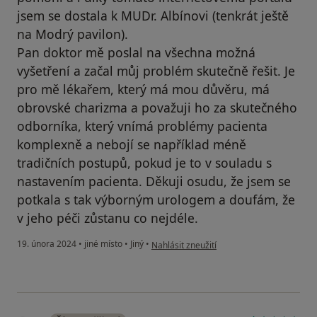
jsem se dostala k MUDr. Albínovi (tenkrát ještě
na Modrý pavilon).
Pan doktor mě poslal na všechna možná
vyšetření a začal můj problém skutečně řešit. Je
pro mě lékařem, který má mou důvěru, má
obrovské charizma a považuji ho za skutečného
odborníka, který vnímá problémy pacienta
komplexně a nebojí se například méně
tradičních postupů, pokud je to v souladu s
nastavením pacienta. Děkuji osudu, že jsem se
potkala s tak výborným urologem a doufám, že
v jeho péči zůstanu co nejdéle.
podle názoru uživatele Z.Š.
19. února 2024
•
jiné místo
•
Jiný
•
Nahlásit zneužití