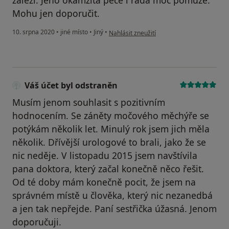
záleží. Jeho okamžitá péče i rada moc pomůže.
Mohu jen doporučit.
podle názoru uživatele MH.
10. srpna 2020
•
jiné místo
•
Jiný
•
Nahlásit zneužití
Váš účet byl odstraněn
Musím jenom souhlasit s pozitivním
hodnocením. Se záněty močového měchýře se
potýkám několik let. Minulý rok jsem jich měla
několik. Dřívější urologové to brali, jako že se
nic neděje. V listopadu 2015 jsem navštívila
pana doktora, který začal konečně něco řešit.
Od té doby mám konečně pocit, že jsem na
správném místě u člověka, který nic nezanedbá
a jen tak nepřejde. Paní sestřička úžasná. Jenom
doporučuji.