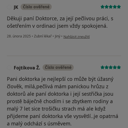
JK
Číslo ověřené
J
Děkuji paní Doktorce, za její pečlivou práci, s
ošetřením v ordinaci jsem vždy spokojená.
podle názoru uživatele JK
28. února 2025
•
Zubní lékař
•
Jiný
•
Nahlásit zneužití
Fojtíkova Ž.
Číslo ověřené
F
Pani doktorka je nejlepší co může být úžasný
člověk, milá,pečlivá mám panickou hrůzu z
doktorů ale paní doktorka i její sestřička jsou
prostě báječně chodím i se zbytkem rodiny a
malý 7 let sice trošičku strach má ale když
přijdeme paní doktorka vše vysvětlí..je opatrná
a malý odchází s úsměvem.