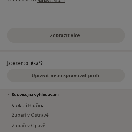
21. října 2010
•
•
•
Nahlásit zneužití
Zobrazit více
výše uvedené názory
Jste tento lékař?
Upravit nebo spravovat profil
Související vyhledávání
V okolí Hlučína
Zubaři v Ostravě
Zubaři v Opavě