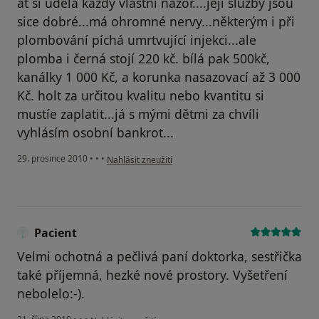
ať si udělá každý vlastní názor....její služby jsou
sice dobré...má ohromné nervy...některým i při
plombování píchá umrtvující injekci...ale
plomba i černá stojí 220 kč. bílá pak 500kč,
kanálky 1 000 Kč, a korunka nasazovací až 3 000
Kč. holt za určitou kvalitu nebo kvantitu si
mustíe zaplatit...já s mými dětmi za chvíli
vyhlásím osobní bankrot...
podle názoru uživatele Váš účet byl odstraněn
29. prosince 2010
•
•
•
Nahlásit zneužití
Pacient
Velmi ochotná a pečlivá paní doktorka, sestřička
také příjemná, hezké nové prostory. Vyšetření
nebolelo:-).
podle názoru uživatele Pacient