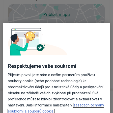
Přiblížit mapu
se otevře v nové záložce
Dostupnost
Na této adrese online kalendář není aktivní
Co mám v takové situaci udělat?
Způsoby platby (soukromé návštěvy)
Na teto adrese lékař přijímá pacienty na pojišťovnu
Detaily
Respektujeme vaše soukromí
Přijetím povolujete nám a našim partnerům používat
Více
o adrese
soubory cookie (nebo podobné technologie) ke
shromažďování údajů pro statistické účely a poskytování
obsahu na základě vašich zvyklostí při procházení. Své
Názory
preference můžete kdykoli zkontrolovat a aktualizovat v
nastavení. Další informace naleznete v
zásadách ochrany
Přidejte svůj názor
soukromí a souborů cookie.