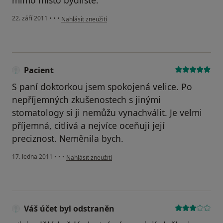
mimo místo bydliště.
podle názoru uživatele Pacient
22. září 2011
•
•
•
Nahlásit zneužití
Pacient
S paní doktorkou jsem spokojená velice. Po
nepříjemných zkušenostech s jinými
stomatology si ji nemůžu vynachválit. Je velmi
příjemná, citlivá a nejvíce oceňuji její
preciznost. Neměnila bych.
podle názoru uživatele Pacient
17. ledna 2011
•
•
•
Nahlásit zneužití
Váš účet byl odstraněn