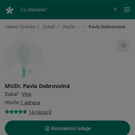
Hla
Co hledáte?
Hlavní Stránka
Zubař
Hlučín
Pavla Dobrovolná
Změna města
MUDr.
Pavla Dobrovolná
o specializacích
Zubař
·
Více
Hlučín
1 adresa
14 názorů
Kontaktní údaje