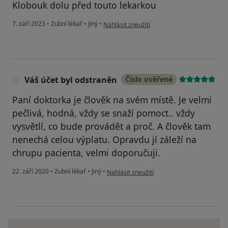
Klobouk dolu před touto lekarkou
podle názoru uživatele Fojtíkova Ž.
7. září 2023
•
Zubní lékař
•
Jiný
•
Nahlásit zneužití
Váš účet byl odstraněn
Číslo ověřené
Paní doktorka je člověk na svém místě. Je velmi
pečlivá, hodná, vždy se snaží pomoct.. vždy
vysvětlí, co bude provádět a proč. A člověk tam
nenechá celou výplatu. Opravdu jí záleží na
chrupu pacienta, velmi doporučuji.
podle názoru uživatele Váš účet byl odstra
22. září 2020
•
Zubní lékař
•
Jiný
•
Nahlásit zneužití