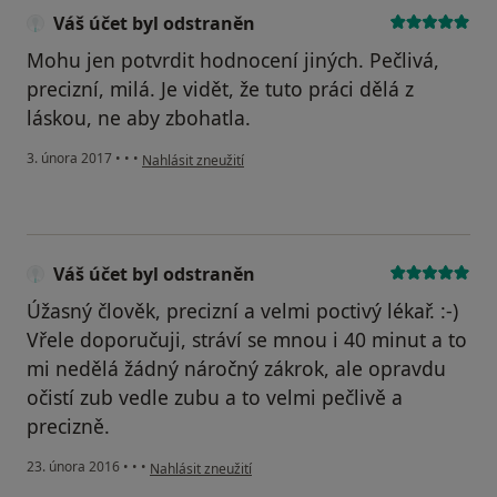
Váš účet byl odstraněn
Mohu jen potvrdit hodnocení jiných. Pečlivá,
precizní, milá. Je vidět, že tuto práci dělá z
láskou, ne aby zbohatla.
podle názoru uživatele Váš účet byl odstraněn
3. února 2017
•
•
•
Nahlásit zneužití
Váš účet byl odstraněn
Úžasný člověk, precizní a velmi poctivý lékař. :-)
Vřele doporučuji, stráví se mnou i 40 minut a to
mi nedělá žádný náročný zákrok, ale opravdu
očistí zub vedle zubu a to velmi pečlivě a
precizně.
podle názoru uživatele Váš účet byl odstraněn
23. února 2016
•
•
•
Nahlásit zneužití