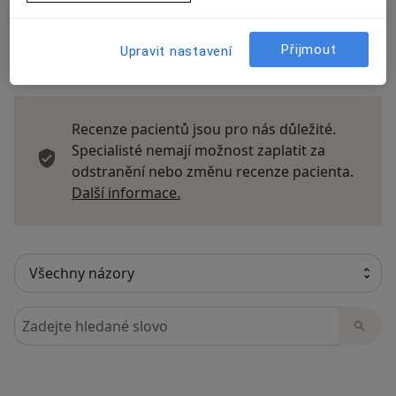
Přijmout
Upravit nastavení
14 názorů
Recenze pacientů jsou pro nás důležité.
Specialisté nemají možnost zaplatit za
odstranění nebo změnu recenze pacienta.
Další informace o názorech
Další informace.
Hledejte v názorech