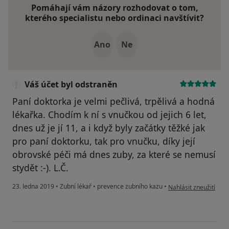
Pomáhají vám názory rozhodovat o tom,
kterého specialistu nebo ordinaci navštívit?
Ano
Ne
Váš účet byl odstraněn
Paní doktorka je velmi pečlivá, trpělivá a hodná
lékařka. Chodím k ní s vnučkou od jejich 6 let,
dnes už je jí 11, a i když byly začátky těžké jak
pro paní doktorku, tak pro vnučku, díky její
obrovské péči má dnes zuby, za které se nemusí
stydět :-). L.Č.
podle názoru uživatel
23. ledna 2019
•
Zubní lékař
•
prevence zubního kazu
•
Nahlásit zneužití