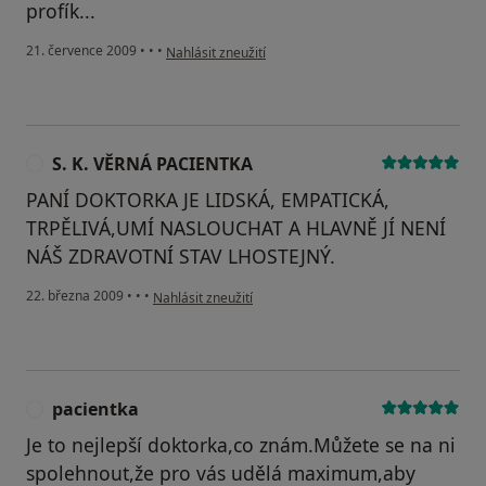
profík...
podle názoru uživatele Pacient
21. července 2009
•
•
•
Nahlásit zneužití
S. K. VĚRNÁ PACIENTKA
S
PANÍ DOKTORKA JE LIDSKÁ, EMPATICKÁ,
TRPĚLIVÁ,UMÍ NASLOUCHAT A HLAVNĚ JÍ NENÍ
NÁŠ ZDRAVOTNÍ STAV LHOSTEJNÝ.
podle názoru uživatele S. K. VĚRNÁ PACIENTKA
22. března 2009
•
•
•
Nahlásit zneužití
pacientka
P
Je to nejlepší doktorka,co znám.Můžete se na ni
spolehnout,že pro vás udělá maximum,aby