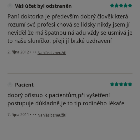
Váš účet byl odstraněn
Paní doktorka je především dobrý člověk která
rozumí své profesi chová se lidsky nikdy jsem jí
neviděl že má špatnou náladu vždy se usmívá je
to naše sluníčko. přeji jí brzké uzdravení
podle názoru uživatele Váš účet byl odstraněn
2. října 2012
•
•
•
Nahlásit zneužití
Pacient
dobrý přístup k pacientům,při vyšetření
postupuje důkladně,je to tip rodiného lékaře
podle názoru uživatele Pacient
7. října 2011
•
•
•
Nahlásit zneužití