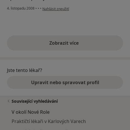
podle názoru uživatele JH
4. listopadu 2008
•
•
•
Nahlásit zneužití
Zobrazit více
výše uvedené názory
Jste tento lékař?
Upravit nebo spravovat profil
Související vyhledávání
V okolí Nové Role
Praktičtí lékaři v Karlových Varech