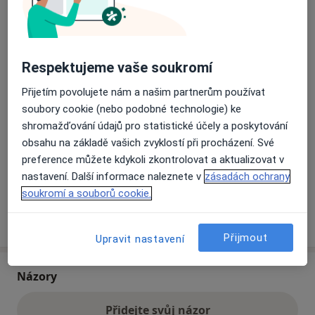
Přiblížit mapu
se otevře v nové záložce
Respektujeme vaše soukromí
Dostupnost
Na této adrese online kalendář není aktivní
Přijetím povolujete nám a našim partnerům používat
Co mám v takové situaci udělat?
soubory cookie (nebo podobné technologie) ke
shromažďování údajů pro statistické účely a poskytování
Způsoby platby (soukromé návštěvy)
obsahu na základě vašich zvyklostí při procházení. Své
preference můžete kdykoli zkontrolovat a aktualizovat v
Na teto adrese lékař přijímá pacienty na pojišťovnu
nastavení. Další informace naleznete v
zásadách ochrany
Detaily
soukromí a souborů cookie.
Více
o adrese
Přijmout
Upravit nastavení
Názory
Přidejte svůj názor