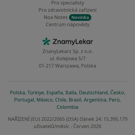
Pro specialisty
Pro zdravotnická zařízení
Noa Notes
Novinka
Centrum nápovědy
Kontakt
ZnamyLekar - Hlavní stránka
ZnanyLekarz Sp. z o.o.
ul. Kolejowa 5/7
01-217 Warszawa, Polska
se otevře v nové záložce
se otevře v nové záložce
se otevře v nové záložce
se otevře v nové záložce
se otevře v 
se o
Polska
,
Türkiye
,
España
,
Italia
,
Deutschland
,
Česko
,
se otevře v nové záložce
se otevře v nové záložce
se otevře v nové záložce
se otevře v nové záložc
se otevře v 
se ote
Portugal
,
México
,
Chile
,
Brasil
,
Argentina
,
Perú
,
se otevře v nové záložce
Colombia
NAŘÍZENÍ (EU) 2022/2065 (DSA) článek 24: 15.395.179
uživatelů/měsíc - Červen 2026