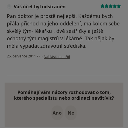
Váš účet byl odstraněn
Pan doktor je prostě nejlepší. Každému bych
přála příchod na jeho oddělení, má kolem sebe
skvělý tým- lékařku , dvě sestřičky a ještě
ochotný tým magistrů v lékárně. Tak nějak by
měla vypadat zdravotní střediska.
podle názoru uživatele Váš účet byl odstraněn
25. července 2011
•
•
•
Nahlásit zneužití
Pomáhají vám názory rozhodovat o tom,
kterého specialistu nebo ordinaci navštívit?
Ano
Ne