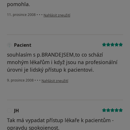
pomohla.
podle názoru uživatele pacientka
11. prosince 2008
•
•
•
Nahlásit zneužití
Pacient
souhlasím s p.BRANDEJSEM,to co schází
mnohým lékařům i když jsou na profesionální
úrovni je lidský přístup k pacientovi.
podle názoru uživatele Pacient
9. prosince 2008
•
•
•
Nahlásit zneužití
JH
J
Tak má vypadat přístup lékaře k pacientům -
opravdu spokojenost.