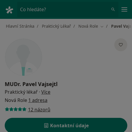
Hla
Co hledáte?
Hlavní Stránka
Praktický Lékař
Nová Role
Pavel Vajs
Změna města
MUDr.
Pavel Vajsejtl
o specializacích
Praktický lékař
·
Více
Nová Role
1 adresa
12 názorů
Kontaktní údaje