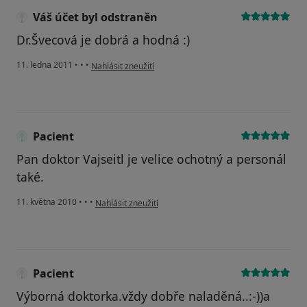
Váš účet byl odstraněn
Dr.Švecová je dobrá a hodná :)
podle názoru uživatele Váš účet byl odstraněn
11. ledna 2011
•
•
•
Nahlásit zneužití
Pacient
Pan doktor Vajseitl je velice ochotný a personál
také.
podle názoru uživatele Pacient
11. května 2010
•
•
•
Nahlásit zneužití
Pacient
Výborná doktorka.vždy dobře naladěná..:-))a