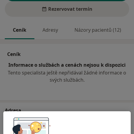
Rezervovat termín
Ceník
Adresy
Názory pacientů (12)
Ceník
Informace o službách a cenách nejsou k dispozici
Tento specialista ještě nepřidával žádné informace o
svých službách.
Adresa
Ordinace praktického lékaře
Rolavská 237,
Nová Role
36225