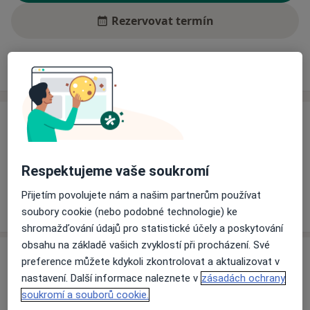
Rezervovat termín
Ceník
Adresy
Názory pacientů (1)
Ceník
Informace o službách a cenách nejsou k dispozici
Tento specialista ještě nepřidával žádné informace o
Respektujeme vaše soukromí
svých službách.
Přijetím povolujete nám a našim partnerům používat
soubory cookie (nebo podobné technologie) ke
shromažďování údajů pro statistické účely a poskytování
obsahu na základě vašich zvyklostí při procházení. Své
Adresa
preference můžete kdykoli zkontrolovat a aktualizovat v
nastavení. Další informace naleznete v
zásadách ochrany
Ordinace
soukromí a souborů cookie.
Čs.armády 6A,
Hlučín
748 01