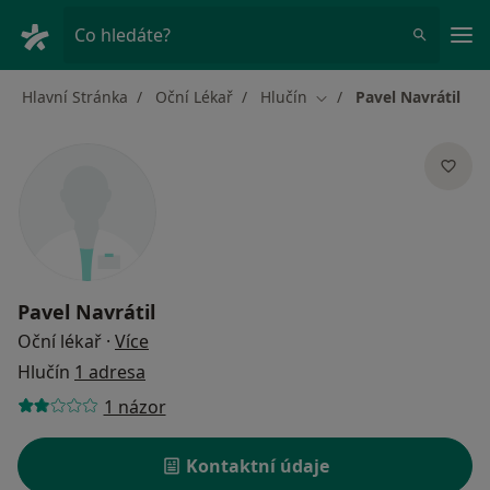
Hla
Co hledáte?
Hlavní Stránka
Oční Lékař
Hlučín
Pavel Navrátil
Změna města
Pavel Navrátil
o specializacích
Oční lékař
·
Více
Hlučín
1 adresa
1 názor
Kontaktní údaje