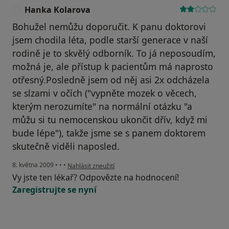
Hanka Kolarova
H
Bohužel nemůžu doporučit. K panu doktorovi
jsem chodila léta, podle starší generace v naší
rodině je to skvělý odborník. To já neposoudím,
možná je, ale přístup k pacientům má naprosto
otřesný.Posledně jsem od něj asi 2x odcházela
se slzami v očích ("vypněte mozek o věcech,
kterým nerozumíte" na normální otázku "a
můžu si tu nemocenskou ukončit dřív, když mi
bude lépe"), takže jsme se s panem doktorem
skutečně viděli naposled.
podle názoru uživatele Hanka Kolarova
8. května 2009
•
•
•
Nahlásit zneužití
Vy jste ten lékař? Odpovězte na hodnocení!
Zaregistrujte se nyní