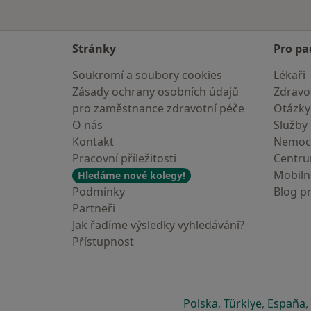
Stránky
Pro pa
Soukromí a soubory cookies
Lékaři
Zásady ochrany osobních údajů
Zdravot
pro zaměstnance zdravotní péče
Otázky
O nás
Služby
Kontakt
Nemoc
Pracovní příležitosti
Centr
Mobilní
Hledáme nové kolegy!
Podmínky
Blog p
Partneři
Jak řadíme výsledky vyhledávání?
Přístupnost
se otevře v nové 
se otevře
s
Polska
,
Türkiye
,
España
,