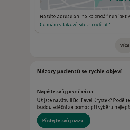
se
Dostupnost
Na této adrese online kalendář není aktiv
Co mám v takové situaci udělat?
Více
o 
Názory pacientů se rychle objeví
Napište svůj první názor
Už jste navštívili Bc. Pavel Krystek? Podělt
budou vděční za pomoc při výběru nejlepší
Přidejte svůj názor