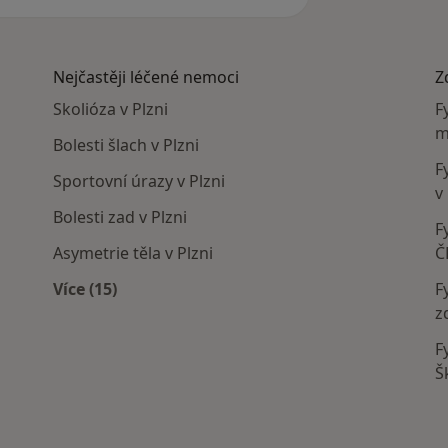
Nejčastěji léčené nemoci
Z
Skolióza v Plzni
F
m
Bolesti šlach v Plzni
F
Sportovní úrazy v Plzni
v
Bolesti zad v Plzni
F
Asymetrie těla v Plzni
Č
Více (15)
F
Více v kategorii: Nejčastěji léčené nemoci
z
F
Š