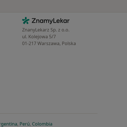
Kontakt
ZnamyLekar - Hlavní stránka
ZnanyLekarz Sp. z o.o.
ul. Kolejowa 5/7
01-217 Warszawa, Polska
e
é záložce
 v nové záložce
otevře v nové záložce
se otevře v nové záložce
se otevře v nové záložce
se otevře v nové záložce
rgentina
,
Perú
,
Colombia