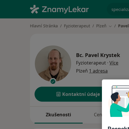
specializ
Hlavní Stránka
Fyzioterapeut
Plzeň
Pavel
Změna mě
Bc.
Pavel Krystek
o spe
Fyzioterapeut
·
Více
Plzeň
1 adresa
Kontaktní údaje
Zkušenosti
Ceník