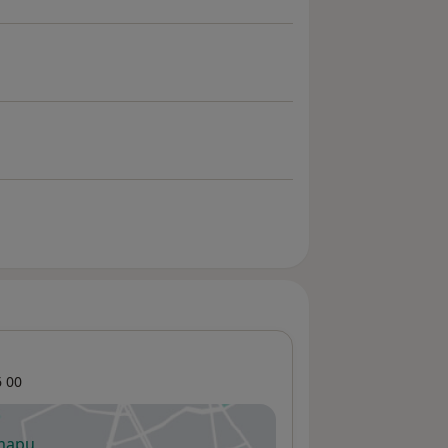
 00
 mapu