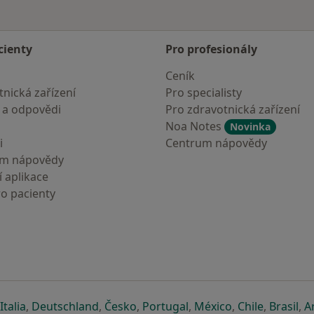
cienty
Pro profesionály
Ceník
nická zařízení
Pro specialisty
 a odpovědi
Pro zdravotnická zařízení
Noa Notes
Novinka
i
Centrum nápovědy
um nápovědy
 aplikace
ro pacienty
záložce
 v nové záložce
e otevře v nové záložce
se otevře v nové záložce
se otevře v nové záložce
se otevře v nové záložce
se otevře v nové záložc
se otevře v nov
se otevře
se 
Italia
,
Deutschland
,
Česko
,
Portugal
,
México
,
Chile
,
Brasil
,
A