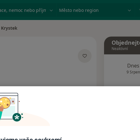
ace, nemoc nebo příjmení
Město nebo region
 Krystek
sta
Objednejt
Neaktivní
Dnes
cializacích
9 Srpen
Tento 
Rezervovat termín
Adresy
Názory pacientů