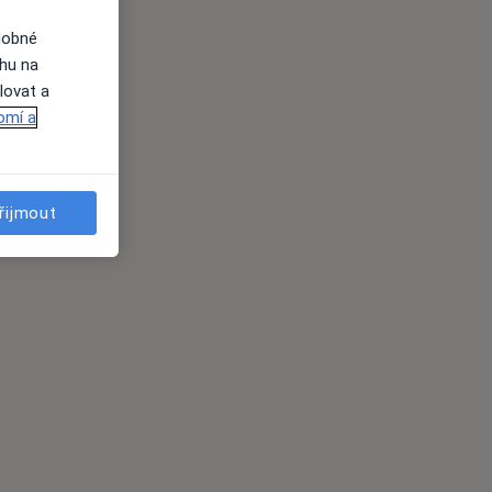
dobné
ahu na
lovat a
omí a
řijmout