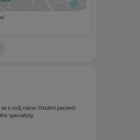
 otevře v nové záložce
ní
adrese
e se o svůj názor. Ostatní pacienti
ho specialisty.