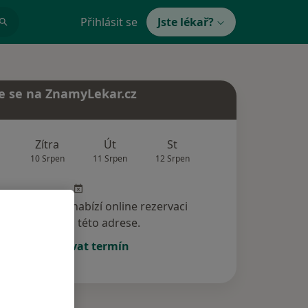
Přihlásit se
Jste lékař?
e se na ZnamyLekar.cz
Zítra
Út
St
Čt
Pá
10 Srpen
11 Srpen
12 Srpen
13 Srpen
14 Srp
specialista nenabízí online rezervaci
termínu na této adrese.
Rezervovat termín