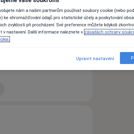
ujeme vaše soukromí
ovolujete nám a našim partnerům používat soubory cookie (nebo po
vota, stejně jako pohyb sám.
e) ke shromažďování údajů pro statistické účely a poskytování obs
 na cestě k jeho cíli je základem všech
ich zvyklostí při procházení. Své preference můžete kdykoli zkontro
t v nastavení. Další informace naleznete v
zásadách ochrany soukr
okie.
 rádcem a odborníkem pro Vaši práci
ho aktivních technik, jindy Vás
P
Upravit nastavení
oblémem, ať už se jedná o poúrazový
bujete poradit ohledně Vašeho
zkušenostech